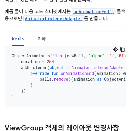
예를 들어 다음 코드 스니펫에서는
onAnimationEnd()
콜백
용으로만
AnimatorListenerAdapter
를 만듭니다.
Kotlin
자바
ObjectAnimator
.
ofFloat
(
newBall
,
"alpha"
,
1f
,
0f
).
a
duration
=
250
addListener
(
object
:
AnimatorListenerAdapter
()
override
fun
onAnimationEnd
(
animation
:
Ani
balls
.
remove
((
animation
as
ObjectAnima
}
})
}
View
Group 객체의 레이아웃 변경사항