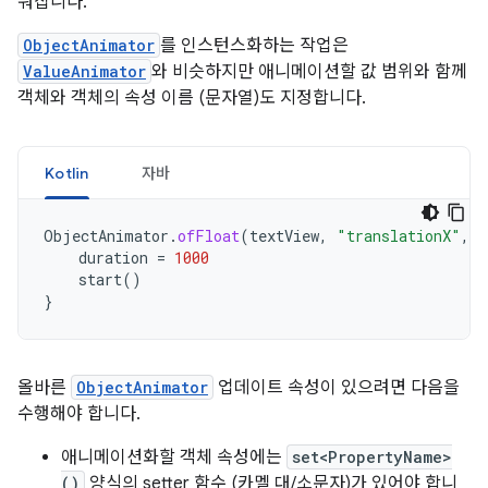
워집니다.
ObjectAnimator
를 인스턴스화하는 작업은
ValueAnimator
와 비슷하지만 애니메이션할 값 범위와 함께
객체와 객체의 속성 이름 (문자열)도 지정합니다.
Kotlin
자바
ObjectAnimator
.
ofFloat
(
textView
,
"translationX"
,
1
duration
=
1000
start
()
}
올바른
ObjectAnimator
업데이트 속성이 있으려면 다음을
수행해야 합니다.
애니메이션화할 객체 속성에는
set<PropertyName>
()
양식의 setter 함수 (카멜 대/소문자)가 있어야 합니