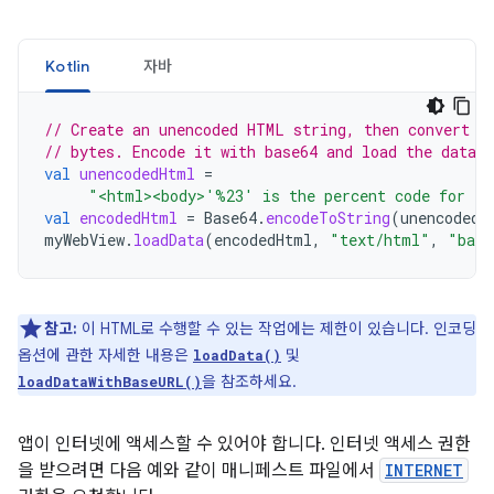
Kotlin
자바
// Create an unencoded HTML string, then convert t
// bytes. Encode it with base64 and load the data.
val
unencodedHtml
=
"<html><body>'%23' is the percent code for ‘#
val
encodedHtml
=
Base64
.
encodeToString
(
unencodedH
myWebView
.
loadData
(
encodedHtml
,
"text/html"
,
"base
참고:
이 HTML로 수행할 수 있는 작업에는 제한이 있습니다. 인코딩
옵션에 관한 자세한 내용은
및
loadData()
을 참조하세요.
loadDataWithBaseURL()
앱이 인터넷에 액세스할 수 있어야 합니다. 인터넷 액세스 권한
을 받으려면 다음 예와 같이 매니페스트 파일에서
INTERNET