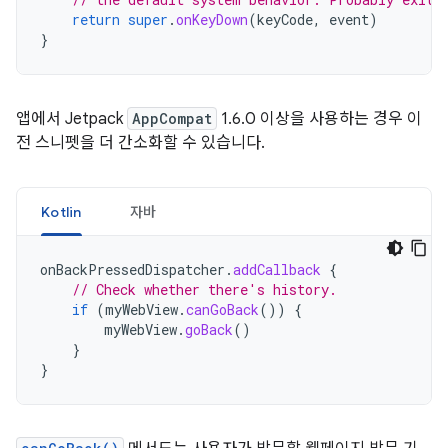
return
super
.
onKeyDown
(
keyCode
,
event
)
}
앱에서 Jetpack
AppCompat
1.6.0 이상을 사용하는 경우 이
전 스니펫을 더 간소화할 수 있습니다.
Kotlin
자바
onBackPressedDispatcher
.
addCallback
{
// Check whether there's history.
if
(
myWebView
.
canGoBack
())
{
myWebView
.
goBack
()
}
}