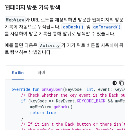
웹페이지 방문 기록 탐색
WebView
가 URL 로드를 재정의하면 방문한 웹페이지의 방문
기록이 자동으로 누적됩니다.
goBack()
및
goForward()
를 사용하여 방문 기록을 통해 앞뒤로 탐색할 수 있습니다.
예를 들면 다음은
Activity
가 기기 뒤로 버튼을 사용하여 뒤
로 탐색하는 방법입니다.
Kotlin
자바
override
fun
onKeyDown
(
keyCode
:
Int
,
event
:
KeyEve
// Check whether the key event is the Back but
if
(
keyCode
==
KeyEvent
.
KEYCODE_BACK
 && 
myWebV
myWebView
.
goBack
()
return
true
}
// If it isn't the Back button or there isn't 
// the default system behavior. Probably exit 