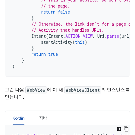
// the page.
return
false
}
// Otherwise, the link isn't for a page on
// Activity that handles URLs.
Intent
(
Intent
.
ACTION_VIEW
,
Uri
.
parse
(
url
))
startActivity
(
this
)
}
return
true
}
}
그런 다음
WebView
에 이 새
WebViewClient
의 인스턴스를
만듭니다.
Kotlin
자바