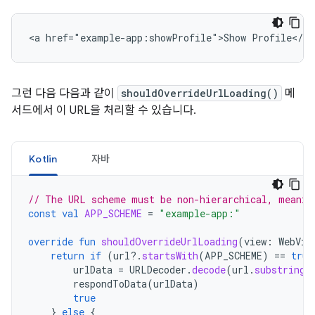
그런 다음 다음과 같이
shouldOverrideUrlLoading()
메
서드에서 이 URL을 처리할 수 있습니다.
Kotlin
자바
// The URL scheme must be non-hierarchical, meanin
const
val
APP_SCHEME
=
"example-app:"
override
fun
shouldOverrideUrlLoading
(
view
:
WebVie
return
if
(
url
?.
startsWith
(
APP_SCHEME
)
==
true
urlData
=
URLDecoder
.
decode
(
url
.
substring
(
respondToData
(
urlData
)
true
}
else
{