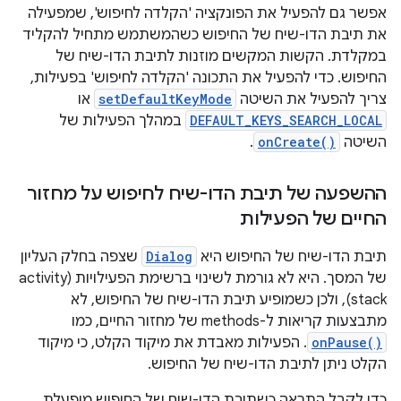
אפשר גם להפעיל את הפונקציה 'הקלדה לחיפוש', שמפעילה
את תיבת הדו-שיח של החיפוש כשהמשתמש מתחיל להקליד
במקלדת. הקשות המקשים מוזנות לתיבת הדו-שיח של
החיפוש. כדי להפעיל את התכונה 'הקלדה לחיפוש' בפעילות,
צריך להפעיל את השיטה
setDefaultKeyMode
או
DEFAULT_KEYS_SEARCH_LOCAL
במהלך הפעילות של
השיטה
onCreate()
.
ההשפעה של תיבת הדו-שיח לחיפוש על מחזור
החיים של הפעילות
תיבת הדו-שיח של החיפוש היא
Dialog
שצפה בחלק העליון
של המסך. היא לא גורמת לשינוי ברשימת הפעילויות (activity
stack), ולכן כשמופיע תיבת הדו-שיח של החיפוש, לא
מתבצעות קריאות ל-methods של מחזור החיים, כמו
onPause()
. הפעילות מאבדת את מיקוד הקלט, כי מיקוד
הקלט ניתן לתיבת הדו-שיח של החיפוש.
כדי לקבל התראה כשתיבת הדו-שיח של החיפוש מופעלת,