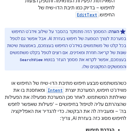
השאילתות לפעילות המתאימה ותספק הצעות
לחיפוש – בדיוק כמו תיבת הדו-שיח של
החיפוש.
EditText
הערה:
המסמך הזה מתמקד בהסבר על שילוב ווידג'ט החיפוש
במערכת לצורך הטמעה של חיפוש בעזרת AI. אבל אפשר גם לטפל
בכל קלט של משתמשים בווידג'ט החיפוש בעצמכם, באמצעות שיטות
שונות של קריאה חוזרת ומאזינים. אם רוצים לטפל בקלט משתמשים
בעצמכם, אפשר לקרוא את מסמך העזר בנושא
SearchView
והממשקים המקוננים שלו.
כשהמשתמש מבצע חיפוש מתיבת הדו-שיח של החיפוש או
מווידג'ט חיפוש, המערכת יוצרת
Intent
ומאחסנת בו את
שאילתת המשתמש. לאחר מכן המערכת מפעילה את הפעילות
שהצהרתם עליה לטיפול בחיפושים – 'פעילות שאפשר לחפש
בה' – ומעבירה לה את הבקשה. כדי להגדיר את האפליקציה
לחיפוש מסוג כזה בעזרת AI, צריך:
הגדרת חיפוש