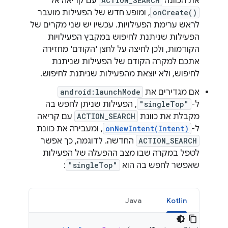
את הכוונה
ACTION_SEARCH
עם קריאה אל
onCreate()
, ומופע חדש של הפעילות מועבר
לראש ערימת הפעילויות. עכשיו יש שני מקרים של
הפעילות שניתנת לחיפוש במקבץ הפעילויות
הקודמות, ולכן לחיצה על לחצן 'הקודם' מחזירה
אתכם למקרה הקודם של הפעילות שניתנת
לחיפוש, ולא יוצאת מהפעילות שניתנת לחיפוש.
אם מגדירים את
android:launchMode
ל-
"singleTop"
, הפעילות שניתן לחפש בה
מקבלת את כוונת
ACTION_SEARCH
עם קריאה
ל-
onNewIntent(Intent)
, ומעבירה את כוונת
ACTION_SEARCH
החדשה. לדוגמה, כך אפשר
לטפל במקרה שבו מצב ההפעלה של הפעילות
שאפשר לחפש בה הוא
"singleTop"
:
Java
Kotlin