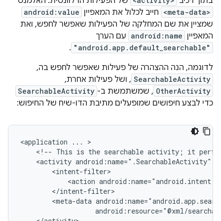
בתוך רכיב
<activity>
של הפעילות הרלוונטית. האלמנט
<meta-data>
חייב לכלול את המאפיין
android:value
שמציין את שם המחלקה של הפעילות שאפשר לחפש, ואת
המאפיין
android:name
עם הערך
.
"android.app.default_searchable"
לדוגמה, הנה ההצהרה של פעילות שאפשר לחפש בה,
SearchableActivity
, ושל פעילות אחרת,
OtherActivity
, שמשתמשת ב-
SearchableActivity
כדי לבצע חיפושים שמופעלים מתיבת הדו-שיח של החיפוש:
<application
...
<!--
This
is
the
searchable
activity;
it
perfo
<activity
android:name=".SearchableActivity"
<action
android:name="android.intent.a
<meta-data
</activity>
