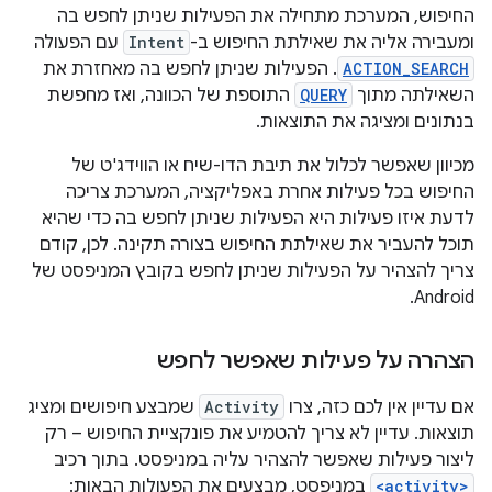
החיפוש, המערכת מתחילה את הפעילות שניתן לחפש בה
ומעבירה אליה את שאילתת החיפוש ב-
Intent
עם הפעולה
ACTION_SEARCH
. הפעילות שניתן לחפש בה מאחזרת את
השאילתה מתוך
QUERY
התוספת של הכוונה, ואז מחפשת
בנתונים ומציגה את התוצאות.
מכיוון שאפשר לכלול את תיבת הדו-שיח או הווידג'ט של
החיפוש בכל פעילות אחרת באפליקציה, המערכת צריכה
לדעת איזו פעילות היא הפעילות שניתן לחפש בה כדי שהיא
תוכל להעביר את שאילתת החיפוש בצורה תקינה. לכן, קודם
צריך להצהיר על הפעילות שניתן לחפש בקובץ המניפסט של
Android.
הצהרה על פעילות שאפשר לחפש
אם עדיין אין לכם כזה, צרו
Activity
שמבצע חיפושים ומציג
תוצאות. עדיין לא צריך להטמיע את פונקציית החיפוש – רק
ליצור פעילות שאפשר להצהיר עליה במניפסט. בתוך רכיב
<activity>
במניפסט, מבצעים את הפעולות הבאות: