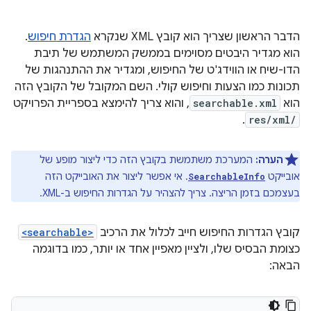
הדבר הראשון שצריך הוא קובץ XML שנקרא
הגדרת חיפוש
.
הוא מגדיר היבטים מסוימים בממשק המשתמש של תיבת
הדו-שיח או הווידג'ט של החיפוש, ומגדיר את ההתנהגות של
תכונות כמו הצעות וחיפוש קולי. השם המקובל של הקובץ הזה
הוא
searchable.xml
, והוא צריך להימצא בספריית הפרויקט
.
res/xml/
הערה:
המערכת משתמשת בקובץ הזה כדי ליצור מופע של
אובייקט
. אי אפשר ליצור את האובייקט הזה
SearchableInfo
בעצמכם בזמן הריצה. צריך להצהיר על הגדרות החיפוש ב-XML.
קובץ הגדרות החיפוש חייב לכלול את הרכיב
<searchable>
כצומת הבסיס שלו, ולציין מאפיין אחד או יותר, כמו בדוגמה
הבאה: