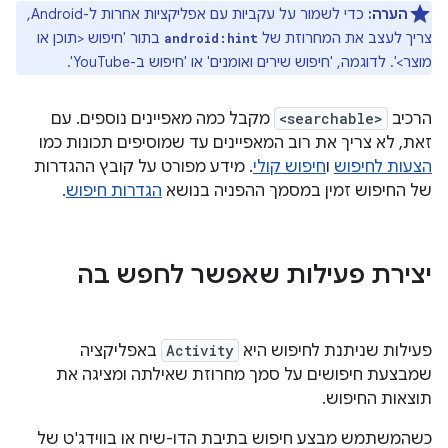
הערה:
כדי לשמור על עקביות עם אפליקציות אחרות ל-Android,
צריך לעצב את המחרוזת של
בתור 'חיפוש <תוכן או
android:hint
מוצר>'. לדוגמה, 'חיפוש שירים ואומנים' או 'חיפוש ב-YouTube'.
הרכיב
<searchable>
מקבל כמה מאפיינים נוספים. עם
זאת, לא צריך את רוב המאפיינים עד שמוסיפים תכונות כמו
הצעות לחיפוש
ו
חיפוש קולי
. מידע מפורט על קובץ ההגדרות
של החיפוש זמין במסמך ההפניה בנושא
הגדרות חיפוש
.
יצירת פעילות שאפשר לחפש בה
פעילות שניתנת לחיפוש היא
Activity
באפליקציה
שמבצעת חיפושים על סמך מחרוזת שאילתה ומציגה את
תוצאות החיפוש.
כשהמשתמש מבצע חיפוש בתיבת הדו-שיח או בווידג'ט של