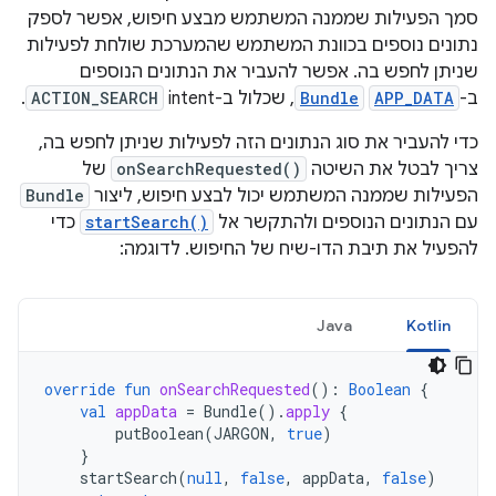
סמך הפעילות שממנה המשתמש מבצע חיפוש, אפשר לספק
נתונים נוספים בכוונת המשתמש שהמערכת שולחת לפעילות
שניתן לחפש בה. אפשר להעביר את הנתונים הנוספים
ב-
APP_DATA
Bundle
, שכלול ב-intent‏
ACTION_SEARCH
.
כדי להעביר את סוג הנתונים הזה לפעילות שניתן לחפש בה,
צריך לבטל את השיטה
onSearchRequested()
של
הפעילות שממנה המשתמש יכול לבצע חיפוש, ליצור
Bundle
עם הנתונים הנוספים ולהתקשר אל
startSearch()
כדי
להפעיל את תיבת הדו-שיח של החיפוש. לדוגמה:
Java
Kotlin
override
fun
onSearchRequested
():
Boolean
{
val
appData
=
Bundle
().
apply
{
putBoolean
(
JARGON
,
true
)
}
startSearch
(
null
,
false
,
appData
,
false
)