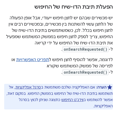
הפעלת תיבת הדו-שיח של החיפוש
יש מכשירים שבהם יש לחצן חיפוש ייעודי, אבל אופן הפעולה
של הלחצן עשוי להשתנות בין מכשירים, ובמכשירים רבים אין
לחצן חיפוש בכלל. לכן, כשמשתמשים בתיבת הדו-שיח של
החיפוש, צריך לספק לחצן חיפוש בממשק המשתמש שמפעיל
את תיבת הדו-שיח של החיפוש על ידי קריאה
ל-
onSearchRequested()
.
לדוגמה, אפשר להוסיף לחצן חיפוש ל
תפריט האפשרויות
או
לפריסה של ממשק המשתמש שקורא
ל-
onSearchRequested()
.
הערה:
אם האפליקציה שלכם משתמשת ב
סרגל אפליקציות
, אל
תשתמשו בתיבת הדו-שיח של החיפוש בממשק החיפוש. במקום זאת,
אפשר להשתמש ב
ווידג'ט החיפוש
כתצוגה שניתן לכווץ בסרגל
האפליקציות.