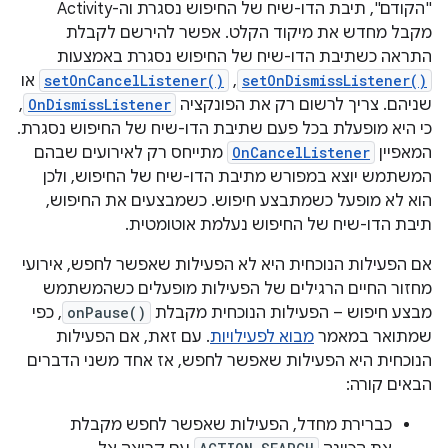
"הקודם", תיבת הדו-שיח של החיפוש נסגרת וה-Activity
מקבל מחדש את מיקוד הקלט. אפשר להירשם לקבלת
התראה כשתיבת הדו-שיח של החיפוש נסגרת באמצעות
setOnDismissListener()
,‏
setOnCancelListener()
או
שניהם. צריך לרשום רק את הפונקציה
OnDismissListener
,
כי היא מופעלת בכל פעם שתיבת הדו-שיח של החיפוש נסגרת.
המאפיין
OnCancelListener
מתייחס רק לאירועים שבהם
המשתמש יוצא במפורש מתיבת הדו-שיח של החיפוש, ולכן
הוא לא מופעל כשמתבצע חיפוש. כשמבצעים את החיפוש,
תיבת הדו-שיח של החיפוש נעלמת אוטומטית.
אם הפעילות הנוכחית היא לא הפעילות שאפשר לחפש, אירועי
מחזור החיים הרגילים של הפעילות מופעלים כשהמשתמש
מבצע חיפוש – הפעילות הנוכחית מקבלת
onPause()
, כפי
שמתואר במאמר
מבוא לפעילויות
. עם זאת, אם הפעילות
הנוכחית היא הפעילות שאפשר לחפש, אז אחד משני הדברים
הבאים קורה:
כברירת מחדל, הפעילות שאפשר לחפש מקבלת