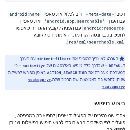
רכיב
<meta-data>
חייב לכלול את מאפיין
android:name
עם הערך
"android.app.searchable"
ואת מאפיין
android:resource
עם הפניה לקובץ ההגדרה שאפשר
לחפש בו. בדוגמה הקודמת, הוא מתייחס לקובץ
.
res/xml/searchable.xml
הערה:
לא צריך להוסיף את
עם הערך
<intent-filter>
– שבדרך כלל מופיע באלמנטים של
– כי
<activity>
DEFAULT
המערכת מעבירה את כוונת
באופן מפורש לפעילות
ACTION_SEARCH
שניתן לחפש בה באמצעות שם הרכיב שלה.
<category>
<category>
ביצוע חיפוש
אחרי שמצהירים על הפעילות שניתן לחפש בה במניפסט,
פועלים לפי השלבים הבאים כדי לבצע חיפוש בפעילות שניתן
לחפש בה: