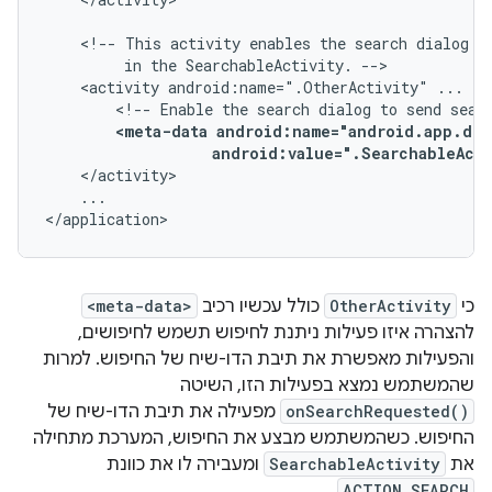
<!--
This
activity
enables
the
search
dialog
t
in
the
SearchableActivity.
<activity
android:name=".OtherActivity"
...
<!--
Enable
the
search
dialog
to
send
sear
<meta-data
android:value=".SearchableActi
...

</application>
כי
OtherActivity
כולל עכשיו רכיב
<meta-data>
להצהרה איזו פעילות ניתנת לחיפוש תשמש לחיפושים,
והפעילות מאפשרת את תיבת הדו-שיח של החיפוש. למרות
שהמשתמש נמצא בפעילות הזו, השיטה
onSearchRequested()
מפעילה את תיבת הדו-שיח של
החיפוש. כשהמשתמש מבצע את החיפוש, המערכת מתחילה
את
SearchableActivity
ומעבירה לו את כוונת
.
ACTION_SEARCH