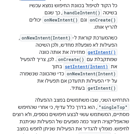
כל הקוד לטיפול בכוונת החיפוש נמצא עכשיו
בשיטה
handleIntent()
, כך שגם
onCreate()
וגם
onNewIntent()
יכולים
להריץ אותו.
כשהמערכת קוראת ל-
onNewIntent(Intent)
,
הפעילות לא מופעלת מחדש, ולכן השיטה
getIntent()
מחזירה את אותה כוונה
שמתקבלת עם
onCreate()
. לכן, צריך להפעיל
את
setIntent(Intent)
בתוך
onNewIntent(Intent)
כדי שהכוונה שנשמרה
על ידי הפעילות תתעדכן אם תפעילו את
getIntent()
בעתיד.
התרחיש השני, שבו משתמשים במצב ההפעלה
"singleTop"
, הוא בדרך כלל עדיף, כי אחרי שהחיפוש
מסתיים, המשתמש עשוי לבצע חיפושים נוספים, ולא רוצים
שהאפליקציה תיצור כמה מופעים של הפעילות שניתנת
לחיפוש. מומלץ להגדיר את הפעילות שניתן לחפש במצב