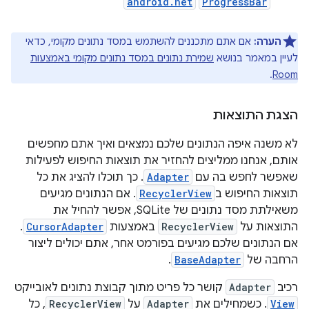
android.net
ProgressBar
הערה:
אם אתם מתכננים להשתמש במסד נתונים מקומי, כדאי
לעיין במאמר בנושא
שמירת נתונים במסד נתונים מקומי באמצעות
.
Room
הצגת התוצאות
לא משנה איפה הנתונים שלכם נמצאים ואיך אתם מחפשים
אותם, אנחנו ממליצים להחזיר את תוצאות החיפוש לפעילות
שאפשר לחפש בה עם
Adapter
. כך תוכלו להציג את כל
תוצאות החיפוש ב
RecyclerView
. אם הנתונים מגיעים
משאילתת מסד נתונים של SQLite, אפשר להחיל את
התוצאות על
RecyclerView
באמצעות
CursorAdapter
.
אם הנתונים שלכם מגיעים בפורמט אחר, אתם יכולים ליצור
הרחבה של
BaseAdapter
.
רכיב
Adapter
קושר כל פריט מתוך קבוצת נתונים לאובייקט
View
. כשמחילים את
Adapter
על
RecyclerView
, כל