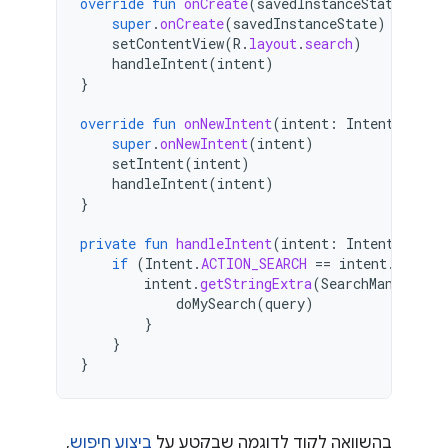
override
fun
onCreate
(
savedInstanceState
:
Bun
super
.
onCreate
(
savedInstanceState
)
setContentView
(
R
.
layout
.
search
)
handleIntent
(
intent
)
}
override
fun
onNewIntent
(
intent
:
Intent
)
{
super
.
onNewIntent
(
intent
)
setIntent
(
intent
)
handleIntent
(
intent
)
}
private
fun
handleIntent
(
intent
:
Intent
)
{
if
(
Intent
.
ACTION_SEARCH
==
intent
.
action
intent
.
getStringExtra
(
SearchManager
.
Q
doMySearch
(
query
)
}
}
}
בהשוואה לקוד לדוגמה שבקטע על
ביצוע חיפוש
,