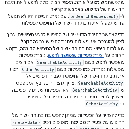
שהמשתמש מפעיל אותה. האפליקציה יכולה להפעיל את תיבת
הדו-שיח של החיפוש באמצעות קריאה
ל-
onSearchRequested()
. עם זאת, השיטה הזו לא תפעל
עד שתפעילו את תיבת הדו-שיח של החיפוש לפעילות.
כדי לאפשר לתיבת הדו-שיח של החיפוש לבצע חיפושים, צריך
לציין למערכת איזו פעילות ניתנת לחיפוש צריכה לקבל
שאילתות חיפוש מתיבת הדו-שיח של החיפוש. לדוגמה, בקטע
הקודם על
יצירת פעילות שאפשר לחפש
, נוצרת פעילות
שאפשר לחפש בשם
SearchableActivity
. אם רוצים
שפעילות נפרדת, כמו פעילות בשם
OtherActivity
, תציג
את תיבת הדו-שיח של החיפוש ותעביר חיפושים אל
SearchableActivity
, צריך להצהיר בקובץ המניפסט
ש-
SearchableActivity
היא הפעילות שניתן לחפש בה
ושצריך להשתמש בה לתיבת הדו-שיח של החיפוש
ב-
OtherActivity
.
כדי להצהיר על הפעילות שניתן לחפש בתיבת הדו-שיח של
החיפוש של פעילות מסוימת, מוסיפים רכיב
<meta-data>