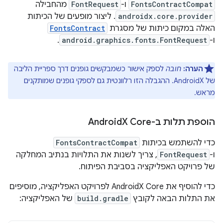
FontsContractCompat
ו-
FontRequest
מהחבילה
androidx.core.provider
. ליצור מופעים של הכיתות
האלה במקום כיתות של מסגרת
FontsContract
ו-
android.graphics.fonts.FontRequest
.
הערה:
חובה
לספק אישור כשמבקשים גופנים דרך ספריית הליבה
של AndroidX. ההגבלה הזו רלוונטית גם לספקי גופנים שמותקנים
מראש.
הוספת תלות ב-Android
X Core
כדי להשתמש בכיתות
FontsContractCompat
ו-
FontRequest
, צריך לשנות את התלויות בנתיב המחלקה
של פרויקט האפליקציה בסביבת הפיתוח.
כדי להוסיף את AndroidX Core לפרויקט האפליקציה, מוסיפים
את התלות הבאה לקובץ
build.gradle
של האפליקציה: