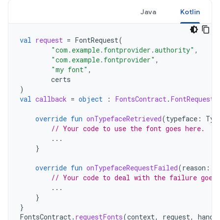
Java
Kotlin
val
request
=
FontRequest
(
"com.example.fontprovider.authority"
,
"com.example.fontprovider"
,
"my font"
,
certs
)
val
callback
=
object
:
FontsContract
.
FontRequestC
override
fun
onTypefaceRetrieved
(
typeface
:
Typ
// Your code to use the font goes here.
...
}
override
fun
onTypefaceRequestFailed
(
reason
:
I
// Your code to deal with the failure goes
...
}
}
FontsContract
.
requestFonts
(
context
,
request
,
handl