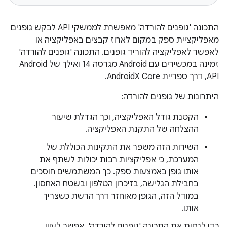
התכונה 'גופנים להורדה' מאפשרת לממשקי API לבקש גופנים
מאפליקציית ספק במקום לארוז קבצים באפליקציה או
לאפשר לאפליקציה להוריד גופנים. התכונה 'גופנים להורדה'
זמינה במכשירים עם Android מגרסה 14 ואילך של Android
API, דרך ספריית AndroidX Core.
היתרונות של גופנים להורדה:
הקטנת גודל האפליקציה, וכך הגדלת שיעור
ההצלחה של התקנת האפליקציה.
השירות הזה משפר את התקינות הכוללת של
המערכת, כי אפליקציות רבות יכולות לשתף את
אותו גופן באמצעות ספק. כך המשתמשים חוסכים
בחבילת הגלישה, בזיכרון הטלפון ובשטח האחסון.
במודל הזה, הגופן מאוחזר דרך הרשת כשצריך
אותו.
כדי לנסות את התכונה 'גופנים להורדה', אפשר לעיין