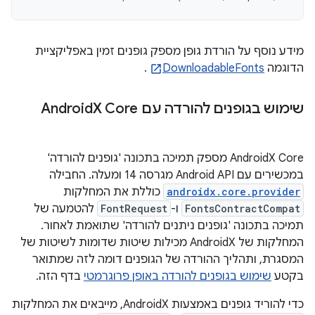
מידע נוסף על הורדת גופן מספק גופנים זמין באפליקציית
הדוגמה
DownloadableFonts
.
שימוש בגופנים להורדה עם Android
X Core
‫AndroidX Core מספק תמיכה בתכונה 'גופנים להורדה'
במכשירים עם Android API מגרסה 14 ומעלה. החבילה
androidx.core.provider
כוללת את המחלקות
FontsContractCompat
ו-
FontRequest
להטמעה של
תמיכה בתכונה 'גופנים ניתנים להורדה' שתואמת לאחור.
המחלקות של AndroidX מכילות שיטות שדומות לשיטות של
המסגרת, ותהליך ההורדה של הגופנים דומה לזה שמתואר
בקטע
שימוש בגופנים להורדה באופן פרוגרמטי
בדף הזה.
כדי להוריד גופנים באמצעות AndroidX, מייבאים את המחלקות