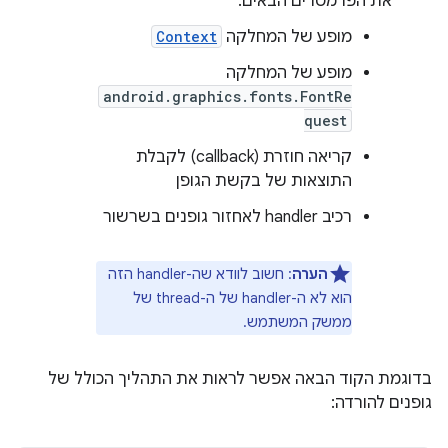
את הפרמטרים הבאים:
מופע של המחלקה
Context
מופע של המחלקה
android.graphics.fonts.FontRe
quest
קריאה חוזרת (callback) לקבלת
התוצאות של בקשת הגופן
רכיב handler לאחזור גופנים בשרשור
הערה
: חשוב לוודא שה-handler הזה
הוא לא ה-handler של ה-thread של
ממשק המשתמש.
בדוגמת הקוד הבאה אפשר לראות את התהליך הכולל של
גופנים להורדה: