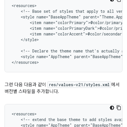
<!--
Base
set
of
styles
that
apply
to
all
vers
<style
name="BaseAppTheme"
<item
<item
<item
</style>

<!--
Declare
the
theme
name
that's
actually
ap
<style
name="AppTheme"
parent="BaseAppTheme"
/
</resources>
그런 다음 다음과 같이
res/values-v21/styles.xml
에서
버전별 스타일을 추가합니다.
<!--
extend
the
base
theme
to
add
styles
avail
<style
name="AppTheme"