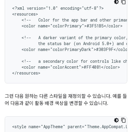
<?xml
version="1.0"
encoding="utf-8"?>

<!--
Color
for
the
app
bar
and
other
primary
<color
name="colorPrimary">#3F51B5</color>

<!--
A
darker
variant
of
the
primary
color,
the
status
bar
(on
Android
5.0+)
and
co
<color
name="colorPrimaryDark">#303F9F</color>
<!--
a
secondary
color
for
controls
like
che
<color
name="colorAccent">#FF4081</color>

</resources>
그런 다음 원하는 다른 스타일을 재정의할 수 있습니다. 예를 들
어 다음과 같이 활동 배경 색상을 변경할 수 있습니다.
<style
name="AppTheme"