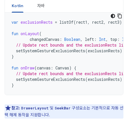
Kotlin
자바
var
exclusionRects
=
listOf
(
rect1
,
rect2
,
rect3
)
fun
onLayout
(
changedCanvas
:
Boolean
,
left
:
Int
,
top
:
In
// Update rect bounds and the exclusionRects list
setSystemGestureExclusionRects
(
exclusionRects
)
}
fun
onDraw
(
canvas
:
Canvas
)
{
// Update rect bounds and the exclusionRects list
setSystemGestureExclusionRects
(
exclusionRects
)
}
참고:
및
구성요소는 기본적으로 자동 선
DrawerLayout
SeekBar
택 해제 동작을 지원합니다.