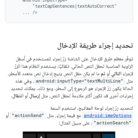
...
/>
تحديد إجراء طريقة الإدخال
توفّر معظم طرق الإدخال على الشاشة زرّ إجراء للمستخدم في أسفل
الزاوية المناسبة لحقل النص الحالي. تلقائيًا، يستخدم النظام هذا الزرّ
لإجراء
التالي
أو
تم
ما لم يكن حقل النص يتيح إدخال نص متعدد الأسطر،
مثل
android:inputType="textMultiLine"
، وفي هذه
الحالة يكون زرّ الإجراء هو الرجوع إلى السطر. ومع ذلك، يمكنك تحديد
إجراءات أخرى قد تكون أكثر ملاءمةً لحقل النص، مثل
إرسال
أو
انتقال
.
لتحديد زرّ إجراء لوحة المفاتيح، استخدِم السمة
android:imeOptions
مع قيمة إجراء، مثل
"actionSend"
أو
"actionSearch"
. على سبيل المثال: