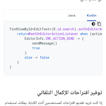
Java
Kotlin
findViewById<EditText>
(
R
.
id
.
search
).
setOnEditorAct
return
@setOnEditorActionListener
when
(
actionI
EditorInfo
.
IME_ACTION_SEND
-
>
{
sendMessage
()
true
}
else
-
>
false
}
}
توفير اقتراحات الإكمال التلقائي
إذا كنت تريد تقديم اقتراحات للمستخدمين أثناء الكتابة، يمكنك استخدام