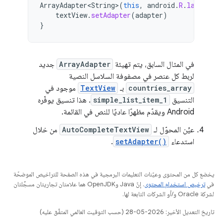
ArrayAdapter<String>
(
this
,
android
.
R
.
layout
.
s
textView
.
setAdapter
(
adapter
)
}
في المثال السابق، يتم تهيئة
ArrayAdapter
جديد
لربط كل عنصر في مصفوفة السلاسل النصية
countries_array
بـ
TextView
موجود في
التنسيق
simple_list_item_1
. هذا تنسيق يوفّره
Android ويقدّم مظهرًا عاديًا للنص في القائمة.
عيِّن المحوّل لـ
AutoCompleteTextView
من خلال
استدعاء
setAdapter()
.
يخضع كل من المحتوى وعيّنات التعليمات البرمجية في هذه الصفحة للتراخيص الموضحّة
في
ترخيص استخدام المحتوى
. إنّ Java وOpenJDK هما علامتان تجاريتان مسجَّلتان
لشركة Oracle و/أو الشركات التابعة لها.
تاريخ التعديل الأخير: 2026-05-28 (حسب التوقيت العالمي المتفَّق عليه)