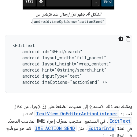
الشكل 4.
يظهر الزرّ
إرسال
عند الإعلان عن
.
android:imeOptions="actionSend"
android:imeOptions="actionSend"
/>
يمكنك بعد ذلك الاستماع إلى عمليات الضغط على زرّ الإجراء من خلال
تحديد
TextView.OnEditorActionListener
لعنصر
EditText
. في المستمع، استجِب لمعرّف إجراء IME المناسب المحدّد
في الفئة
EditorInfo
، مثل
IME_ACTION_SEND
، كما هو موضّح
في المثال التالي: