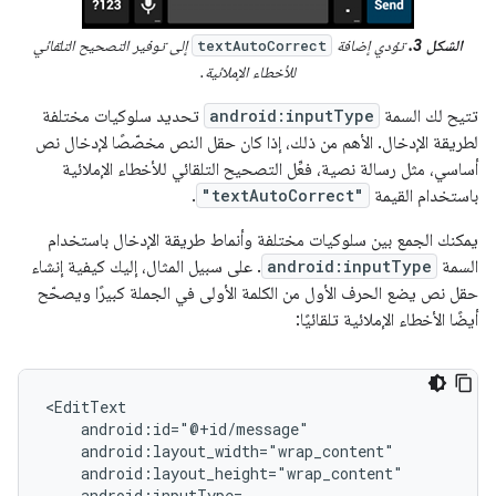
الشكل 3.
تؤدي إضافة
إلى توفير التصحيح التلقائي
textAutoCorrect
للأخطاء الإملائية.
تتيح لك السمة
android:inputType
تحديد سلوكيات مختلفة
لطريقة الإدخال. الأهم من ذلك، إذا كان حقل النص مخصّصًا لإدخال نص
أساسي، مثل رسالة نصية، فعِّل التصحيح التلقائي للأخطاء الإملائية
باستخدام القيمة
"textAutoCorrect"
.
يمكنك الجمع بين سلوكيات مختلفة وأنماط طريقة الإدخال باستخدام
السمة
android:inputType
. على سبيل المثال، إليك كيفية إنشاء
حقل نص يضع الحرف الأول من الكلمة الأولى في الجملة كبيرًا ويصحّح
أيضًا الأخطاء الإملائية تلقائيًا: