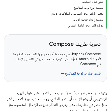
على هذه الصفحة
تحديد نوع لوحة المفاتيح
تفعيل الاقتراحات الإملائية والسلوكيات الأخرى
تحديد إجراء طريقة الإدخال
توفير اقتراحات الإكمال التلقائي
تجربة طريقة Compose
‫Jetpack Compose هي مجموعة أدوات واجهة المستخدِم المقترَحة
لأجهزة Android. تعرَّف على كيفية استخدام ميزتَي اللمس والإدخال
في Compose.
ضبط خيارات لوحة المفاتيح ←
يتوقّع كل حقل نص نوعًا معيّنًا من إدخال النص، مثل عنوان البريد
الإلكتروني أو رقم الهاتف أو النص العادي. يجب تحديد نوع الإدخال لكل
حقل نص في تطبيقك حتى يعرض النظام طريقة الإدخال المناسبة، مثل
لوحة المفاتيح على الشاشة.