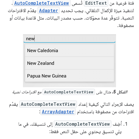
فئة فرعية من
EditText
تُسمى
AutoCompleteTextView
.
لتنفيذ ميزة الإكمال التلقائي، يجب تحديد
Adapter
يقدّم الاقتراحات
النصية. تتوفّر عدة محوّلات، حسب مصدر البيانات، مثل قاعدة بيانات أو
مصفوفة.
الشكل 5.
مثال على
مع اقتراحات نصية
AutoCompleteTextView
يصف الإجراء التالي كيفية إعداد
AutoCompleteTextView
يقدّم
اقتراحات من مصفوفة باستخدام
ArrayAdapter
:
أضِف
AutoCompleteTextView
إلى تنسيقك. في ما
يلي تنسيق يحتوي على حقل النص فقط: