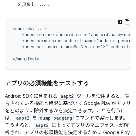
を無効にします。
<manifest
<uses-feature
android:name="android.hardware.b
<uses-permission
android:name="android.permiss
<uses-sdk
android:minSdkVersion="3"
android:ta
...

</manifest>
アプリの必須機能をテストする
Android SDK に含まれる
aapt2
ツールを使用すると、宣
言されている機能と権限に基づいて Google Play がアプリ
をどのように除外するかを決定できます。これを行うに
は、
aapt2
を
dump badging
コマンドで実行します。
そうすると、
aapt2
によってアプリのマニフェストが解
析され、アプリの必須機能を決定するために Google Play