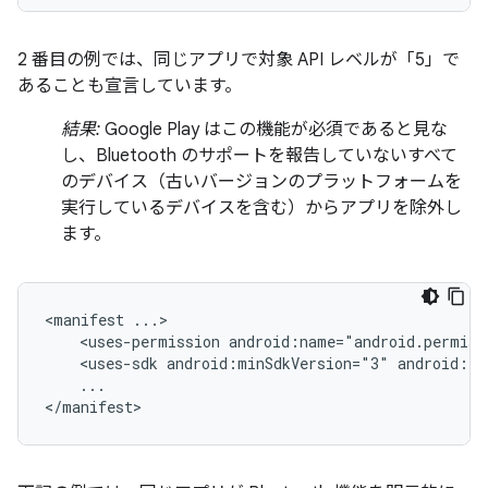
2 番目の例では、同じアプリで対象 API レベルが「5」で
あることも宣言しています。
結果:
Google Play はこの機能が必須であると見な
し、Bluetooth のサポートを報告していないすべて
のデバイス（古いバージョンのプラットフォームを
実行しているデバイスを含む）からアプリを除外し
ます。
<manifest
<uses-permission
android:name="android.permiss
<uses-sdk
android:minSdkVersion="3"
android:ta
...

</manifest>