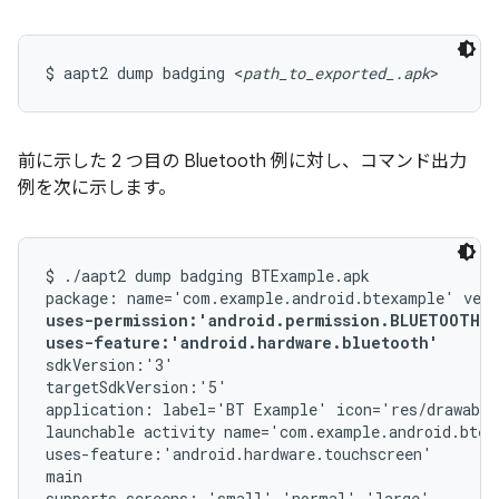
$ aapt2 dump badging <
path_to_exported_.apk
>
前に示した 2 つ目の Bluetooth 例に対し、コマンド出力
例を次に示します。
$ ./aapt2 dump badging BTExample.apk

uses-permission:'android.permission.BLUETOOTH_A
uses-feature:'android.hardware.bluetooth'
sdkVersion:'3'

targetSdkVersion:'5'

application: label='BT Example' icon='res/drawable
launchable activity name='com.example.android.btex
uses-feature:'android.hardware.touchscreen'

main

supports-screens: 'small' 'normal' 'large'
