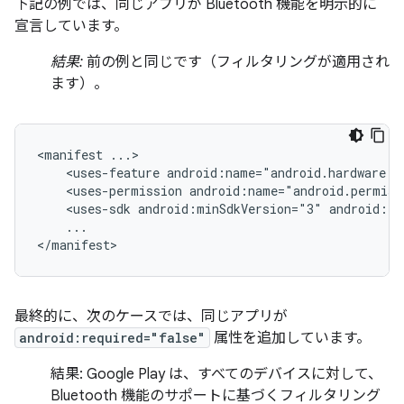
下記の例では、同じアプリが Bluetooth 機能を明示的に
宣言しています。
結果:
前の例と同じです（フィルタリングが適用され
ます）。
<manifest
<uses-feature
android:name="android.hardware.b
<uses-permission
android:name="android.permiss
<uses-sdk
android:minSdkVersion="3"
android:ta
...

</manifest>
最終的に、次のケースでは、同じアプリが
android:required="false"
属性を追加しています。
結果:
Google Play は、すべてのデバイスに対して、
Bluetooth 機能のサポートに基づくフィルタリング