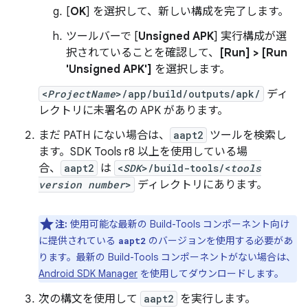
[
OK
] を選択して、新しい構成を完了します。
ツールバーで [
Unsigned APK
] 実行構成が選
択されていることを確認して、
[Run] > [Run
'Unsigned APK']
を選択します。
<
ProjectName
>/app/build/outputs/apk/
ディ
レクトリに未署名の APK があります。
まだ PATH にない場合は、
aapt2
ツールを検索し
ます。SDK Tools r8 以上を使用している場
合、
aapt2
は
<
SDK
>/build-tools/<
tools
version number
>
ディレクトリにあります。
注:
使用可能な最新の Build-Tools コンポーネント向け
に提供されている
のバージョンを使用する必要があ
aapt2
ります。最新の Build-Tools コンポーネントがない場合は、
Android SDK Manager
を使用してダウンロードします。
次の構文を使用して
aapt2
を実行します。