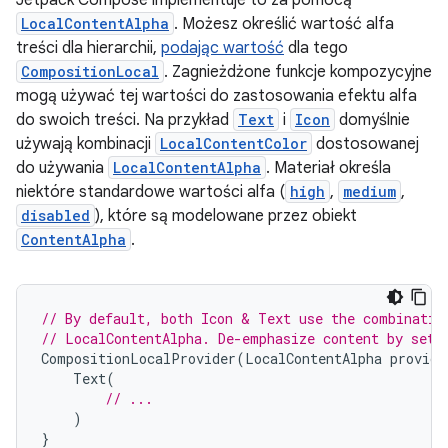
Jetpack Compose implementuje to za pomocą
LocalContentAlpha
. Możesz określić wartość alfa
treści dla hierarchii,
podając wartość
dla tego
CompositionLocal
. Zagnieżdżone funkcje kompozycyjne
mogą używać tej wartości do zastosowania efektu alfa
do swoich treści. Na przykład
Text
i
Icon
domyślnie
używają kombinacji
LocalContentColor
dostosowanej
do używania
LocalContentAlpha
. Materiał określa
niektóre standardowe wartości alfa (
high
,
medium
,
disabled
), które są modelowane przez obiekt
ContentAlpha
.
// By default, both Icon & Text use the combinatio
// LocalContentAlpha. De-emphasize content by sett
CompositionLocalProvider
(
LocalContentAlpha
provide
Text
(
// ...
)
}