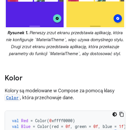
Rysunek 1.
Pierwszy zrzut ekranu przedstawia aplikację, która
nie konfiguruje `MaterialTheme`, więc używa domyślnego stylu.
Drugi zrzut ekranu przedstawia aplikację, która przekazuje
parametry do funkcji `MaterialTheme`, aby dostosować styl.
Kolor
Kolory są modelowane w Compose za pomocą klasy
Color
, która przechowuje dane.
val
Red
=
Color
(
0
xffff0000
)
val
Blue
=
Color
(
red
=
0f
,
green
=
0f
,
blue
=
1f
)