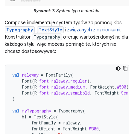
Rysunek 7.
System typu materiału.
Compose implementuje system typów za pomocą klas
Typography
,
TextStyle
i
związanych z czcionkami
.
Konstruktor
Typography
oferuje wartości domyślne dla
każdego stylu, więc możesz pominąć te, których nie
chcesz dostosowywać:
val
raleway
=
FontFamily
(
Font
(
R
.
font
.
raleway_regular
),
Font
(
R
.
font
.
raleway_medium
,
FontWeight
.
W500
),
Font
(
R
.
font
.
raleway_semibold
,
FontWeight
.
SemiB
)
val
myTypography
=
Typography
(
h1
=
TextStyle
(
fontFamily
=
raleway
,
fontWeight
=
FontWeight
.
W300
,