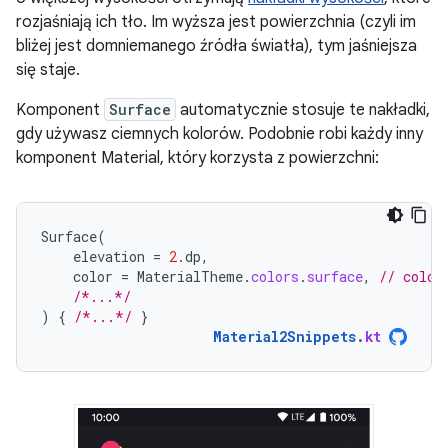
rozjaśniają ich tło. Im wyższa jest powierzchnia (czyli im
bliżej jest domniemanego źródła światła), tym jaśniejsza
się staje.
Komponent
Surface
automatycznie stosuje te nakładki,
gdy używasz ciemnych kolorów. Podobnie robi każdy inny
komponent Material, który korzysta z powierzchni:
Surface
(
elevation
=
2.
dp
,
color
=
MaterialTheme
.
colors
.
surface
,
// color
/*...*/
)
{
/*...*/
}
Material2Snippets
.
kt