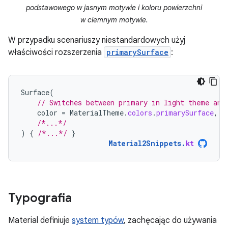
podstawowego w jasnym motywie i koloru powierzchni
w ciemnym motywie.
W przypadku scenariuszy niestandardowych użyj
właściwości rozszerzenia
primarySurface
:
Surface
(
// Switches between primary in light theme and
color
=
MaterialTheme
.
colors
.
primarySurface
,
/*...*/
)
{
/*...*/
}
Material2Snippets
.
kt
Typografia
Material definiuje
system typów
, zachęcając do używania