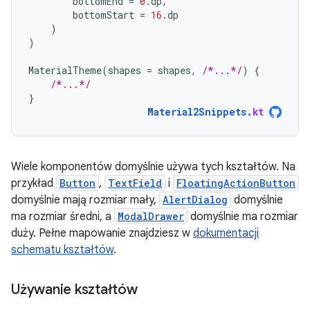
bottomEnd
=
0.
dp
,
bottomStart
=
16.
dp
)
)
MaterialTheme
(
shapes
=
shapes
,
/*...*/
)
{
/*...*/
}
Material2Snippets
.
kt
Wiele komponentów domyślnie używa tych kształtów. Na
przykład
Button
,
TextField
i
FloatingActionButton
domyślnie mają rozmiar mały,
AlertDialog
domyślnie
ma rozmiar średni, a
ModalDrawer
domyślnie ma rozmiar
duży. Pełne mapowanie znajdziesz w
dokumentacji
schematu kształtów
.
Używanie kształtów