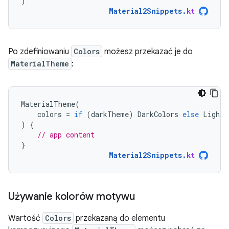
)
Material2Snippets
.
kt
Po zdefiniowaniu
Colors
możesz przekazać je do
MaterialTheme
:
MaterialTheme
(
colors
=
if
(
darkTheme
)
DarkColors
else
LightC
)
{
// app content
}
Material2Snippets
.
kt
Używanie kolorów motywu
Wartość
Colors
przekazaną do elementu