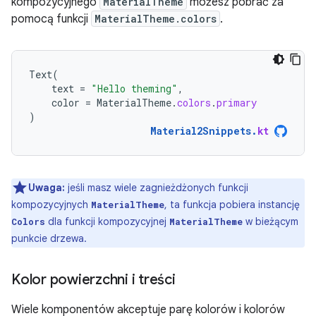
kompozycyjnego
MaterialTheme
możesz pobrać za
pomocą funkcji
MaterialTheme.colors
.
Text
(
text
=
"Hello theming"
,
color
=
MaterialTheme
.
colors
.
primary
)
Material2Snippets
.
kt
Uwaga:
jeśli masz wiele zagnieżdżonych funkcji
kompozycyjnych
, ta funkcja pobiera instancję
MaterialTheme
dla funkcji kompozycyjnej
w bieżącym
Colors
MaterialTheme
punkcie drzewa.
Kolor powierzchni i treści
Wiele komponentów akceptuje parę kolorów i kolorów