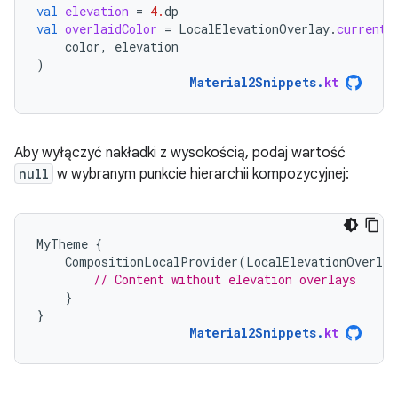
val
elevation
=
4.
dp
val
overlaidColor
=
LocalElevationOverlay
.
current
?
color
,
elevation
)
Material2Snippets
.
kt
Aby wyłączyć nakładki z wysokością, podaj wartość
null
w wybranym punkcie hierarchii kompozycyjnej:
MyTheme
{
CompositionLocalProvider
(
LocalElevationOverlay
// Content without elevation overlays
}
}
Material2Snippets
.
kt