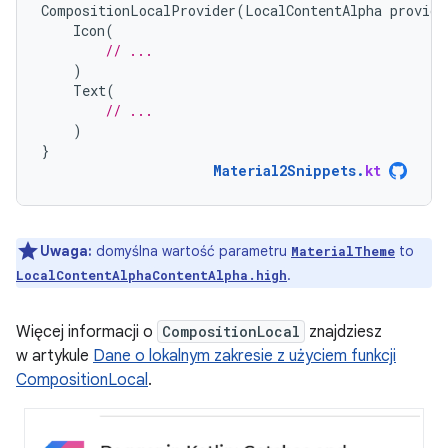
CompositionLocalProvider
(
LocalContentAlpha
provide
Icon
(
// ...
)
Text
(
// ...
)
}
Material2Snippets
.
kt
Uwaga:
domyślna wartość parametru
to
MaterialTheme
.
LocalContentAlpha
ContentAlpha.high
Więcej informacji o
CompositionLocal
znajdziesz
w artykule
Dane o lokalnym zakresie z użyciem funkcji
CompositionLocal
.