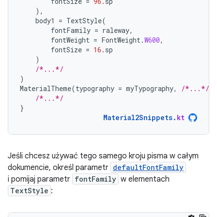
fontSize
=
96.
sp
),
body1
=
TextStyle
(
fontFamily
=
raleway
,
fontWeight
=
FontWeight
.
W600
,
fontSize
=
16.
sp
)
/*...*/
)
MaterialTheme
(
typography
=
myTypography
,
/*...*/
)
/*...*/
}
Material2Snippets
.
kt
Jeśli chcesz używać tego samego kroju pisma w całym
dokumencie, określ parametr
defaultFontFamily
i pomijaj parametr
fontFamily
w elementach
TextStyle
: