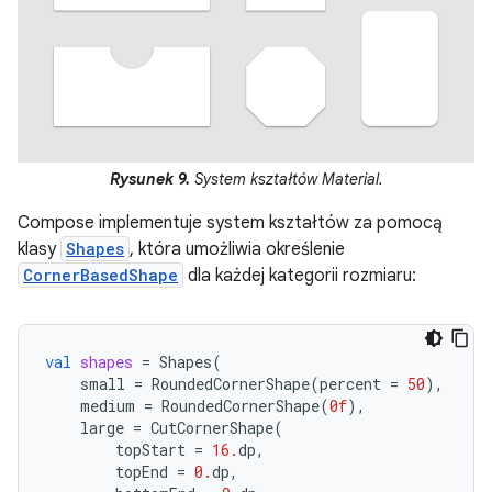
Rysunek 9.
System kształtów Material.
Compose implementuje system kształtów za pomocą
klasy
Shapes
, która umożliwia określenie
CornerBasedShape
dla każdej kategorii rozmiaru:
val
shapes
=
Shapes
(
small
=
RoundedCornerShape
(
percent
=
50
),
medium
=
RoundedCornerShape
(
0f
),
large
=
CutCornerShape
(
topStart
=
16.
dp
,
topEnd
=
0.
dp
,