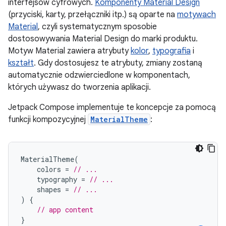
interfejsów cyfrowych.
Komponenty Material Design
(przyciski, karty, przełączniki itp.) są oparte na
motywach
Material
, czyli systematycznym sposobie
dostosowywania Material Design do marki produktu.
Motyw Material zawiera atrybuty
kolor
,
typografia
i
kształt
. Gdy dostosujesz te atrybuty, zmiany zostaną
automatycznie odzwierciedlone w komponentach,
których używasz do tworzenia aplikacji.
Jetpack Compose implementuje te koncepcje za pomocą
funkcji kompozycyjnej
MaterialTheme
:
MaterialTheme
(
colors
=
// ...
typography
=
// ...
shapes
=
// ...
)
{
// app content
}