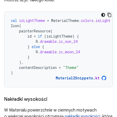
val
isLightTheme
=
MaterialTheme
.
colors
.
isLight
Icon
(
painterResource
(
id
=
if
(
isLightTheme
)
{
R
.
drawable
.
ic_sun_24
}
else
{
R
.
drawable
.
ic_moon_24
}
),
contentDescription
=
"Theme"
)
Material2Snippets
.
kt
Nakładki wysokości
W Materialu powierzchnie w ciemnych motywach
o większej wysokości otrzymują
nakładki wysokości
, które