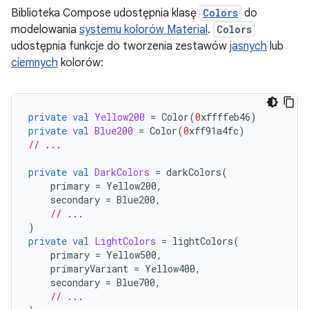
Biblioteka Compose udostępnia klasę
Colors
do
modelowania
systemu kolorów Material
.
Colors
udostępnia funkcje do tworzenia zestawów
jasnych
lub
ciemnych
kolorów:
private
val
Yellow200
=
Color
(
0
xffffeb46
)
private
val
Blue200
=
Color
(
0
xff91a4fc
)
// ...
private
val
DarkColors
=
darkColors
(
primary
=
Yellow200
,
secondary
=
Blue200
,
// ...
)
private
val
LightColors
=
lightColors
(
primary
=
Yellow500
,
primaryVariant
=
Yellow400
,
secondary
=
Blue700
,
// ...