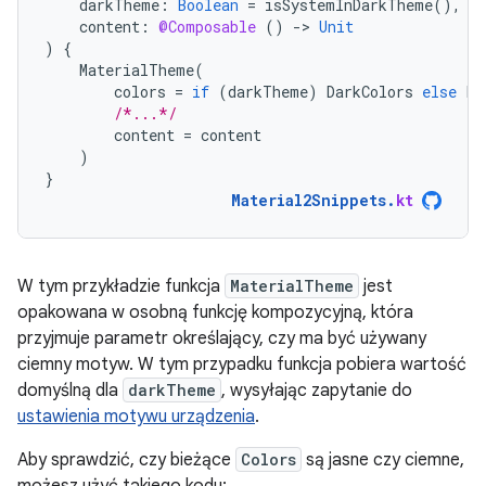
darkTheme
:
Boolean
=
isSystemInDarkTheme
(),
content
:
@Composable
()
-
>
Unit
)
{
MaterialTheme
(
colors
=
if
(
darkTheme
)
DarkColors
else
Li
/*...*/
content
=
content
)
}
Material2Snippets
.
kt
W tym przykładzie funkcja
MaterialTheme
jest
opakowana w osobną funkcję kompozycyjną, która
przyjmuje parametr określający, czy ma być używany
ciemny motyw. W tym przypadku funkcja pobiera wartość
domyślną dla
darkTheme
, wysyłając zapytanie do
ustawienia motywu urządzenia
.
Aby sprawdzić, czy bieżące
Colors
są jasne czy ciemne,
możesz użyć takiego kodu: