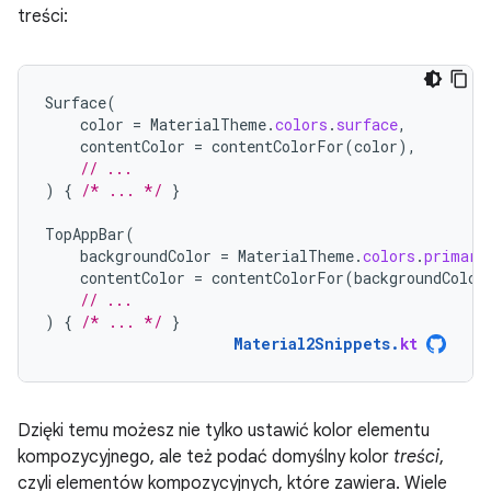
treści:
Surface
(
color
=
MaterialTheme
.
colors
.
surface
,
contentColor
=
contentColorFor
(
color
),
// ...
)
{
/* ... */
}
TopAppBar
(
backgroundColor
=
MaterialTheme
.
colors
.
primary
contentColor
=
contentColorFor
(
backgroundColor
// ...
)
{
/* ... */
}
Material2Snippets
.
kt
Dzięki temu możesz nie tylko ustawić kolor elementu
kompozycyjnego, ale też podać domyślny kolor
treści
,
czyli elementów kompozycyjnych, które zawiera. Wiele