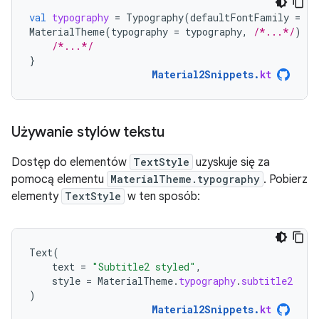
val
typography
=
Typography
(
defaultFontFamily
=
ra
MaterialTheme
(
typography
=
typography
,
/*...*/
)
{
/*...*/
}
Material2Snippets
.
kt
Używanie stylów tekstu
Dostęp do elementów
TextStyle
uzyskuje się za
pomocą elementu
MaterialTheme.typography
. Pobierz
elementy
TextStyle
w ten sposób:
Text
(
text
=
"Subtitle2 styled"
,
style
=
MaterialTheme
.
typography
.
subtitle2
)
Material2Snippets
.
kt