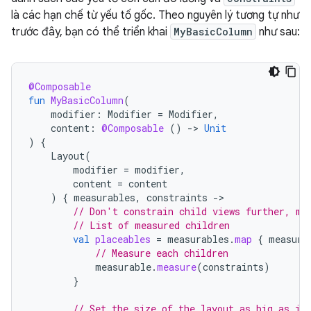
là các hạn chế từ yếu tố gốc. Theo nguyên lý tương tự như
trước đây, bạn có thể triển khai
MyBasicColumn
như sau:
@Composable
fun
MyBasicColumn
(
modifier
:
Modifier
=
Modifier
,
content
:
@Composable
()
-
>
Unit
)
{
Layout
(
modifier
=
modifier
,
content
=
content
)
{
measurables
,
constraints
-
// Don't constrain child views further, me
// List of measured children
val
placeables
=
measurables
.
map
{
measura
// Measure each children
measurable
.
measure
(
constraints
)
}
// Set the size of the layout as big as it