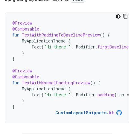
@Preview
@Composable
fun
TextWithPaddingToBaselinePreview
()
{
MyApplicationTheme
{
Text
(
"Hi there!"
,
Modifier
.
firstBaselineTo
}
}
@Preview
@Composable
fun
TextWithNormalPaddingPreview
()
{
MyApplicationTheme
{
Text
(
"Hi there!"
,
Modifier
.
padding
(
top
=
3
}
}
CustomLayoutSnippets
.
kt