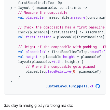
firstBaselineToTop
:
Dp
)
=
layout
{
measurable
,
constraints
-
// Measure the composable
val
placeable
=
measurable
.
measure
(
constraints
// Check the composable has a first baseline
check
(
placeable
[
FirstBaseline
]
!=
AlignmentLin
val
firstBaseline
=
placeable
[
FirstBaseline
]
// Height of the composable with padding - fir
val
placeableY
=
firstBaselineToTop
.
roundToPx
(
val
height
=
placeable
.
height
+
placeableY
layout
(
placeable
.
width
,
height
)
{
// Where the composable gets placed
placeable
.
placeRelative
(
0
,
placeableY
)
}
}
CustomLayoutSnippets
.
kt
Sau đây là những gì xảy ra trong mã đó: