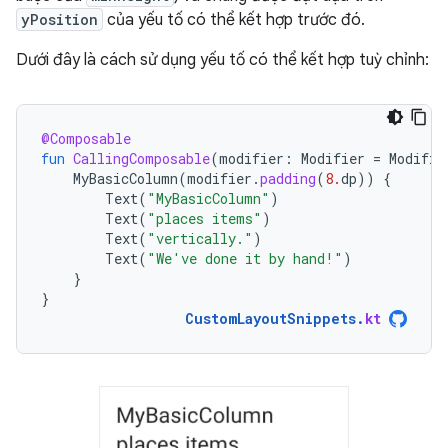
yPosition
của yếu tố có thể kết hợp trước đó.
Dưới đây là cách sử dụng yếu tố có thể kết hợp tuỳ chỉnh:
@Composable
fun
CallingComposable
(
modifier
:
Modifier
=
Modifie
MyBasicColumn
(
modifier
.
padding
(
8.
dp
))
{
Text
(
"MyBasicColumn"
)
Text
(
"places items"
)
Text
(
"vertically."
)
Text
(
"We've done it by hand!"
)
}
}
CustomLayoutSnippets
.
kt