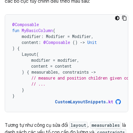
các bố cục tuỳ chỉnh đều theo mẫu sau:
@Composable
fun
MyBasicColumn
(
modifier
:
Modifier
=
Modifier
,
content
:
@Composable
()
-
>
Unit
)
{
Layout
(
modifier
=
modifier
,
content
=
content
)
{
measurables
,
constraints
-
// measure and position children given con
// ...
}
}
CustomLayoutSnippets
.
kt
Tương tự như công cụ sửa đổi
layout
,
measurables
là
danh sách các yếu tố con cần đo lường và
constraints