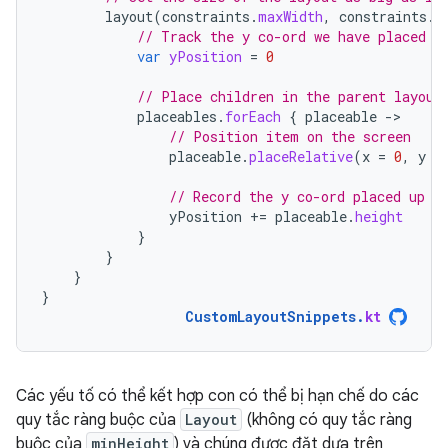
layout
(
constraints
.
maxWidth
,
constraints
.
m
// Track the y co-ord we have placed c
var
yPosition
=
0
// Place children in the parent layout
placeables
.
forEach
{
placeable
-
// Position item on the screen
placeable
.
placeRelative
(
x
=
0
,
y
=
// Record the y co-ord placed up t
yPosition
+=
placeable
.
height
}
}
}
}
CustomLayoutSnippets
.
kt
Các yếu tố có thể kết hợp con có thể bị hạn chế do các
quy tắc ràng buộc của
Layout
(không có quy tắc ràng
buộc của
minHeight
) và chúng được đặt dựa trên