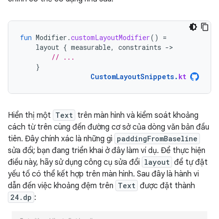
fun
Modifier
.
customLayoutModifier
()
=
layout
{
measurable
,
constraints
-
// ...
}
CustomLayoutSnippets
.
kt
Hiển thị một
Text
trên màn hình và kiểm soát khoảng
cách từ trên cùng đến đường cơ sở của dòng văn bản đầu
tiên. Đây chính xác là những gì
paddingFromBaseline
sửa đổi; bạn đang triển khai ở đây làm ví dụ. Để thực hiện
điều này, hãy sử dụng công cụ sửa đổi
layout
để tự đặt
yếu tố có thể kết hợp trên màn hình. Sau đây là hành vi
dẫn đến việc khoảng đệm trên
Text
được đặt thành
24.dp
: