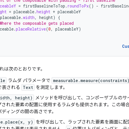
ht of the composable with padding - first baseline
ceableY
=
firstBaselineToTop
.
roundToPx
()
-
firstBaselin
ght
=
placeable
.
height
+
placeableY
placeable
.
width
,
height
)
{
Where the composable gets placed
ceable
.
placeRelative
(
0
,
placeableY
)
Cu
れは次のとおりです。
ble
ラムダ パラメータで
measurable.measure(constraints
で表される
Text
を測定します。
width, height)
メソッドを呼び出して、コンポーザブルのサ
プされた要素の配置に使用するラムダも提供されます。この場
パディングの間の高さです。
le.place(x, y)
を呼び出して、ラップされた要素を画面に配
y