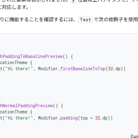
プされた要素は表示されません。
位置は上パディングと、テ
に対応します。
りに機能することを確認するには、
Text
で次の修飾子を使用
e
hPaddingToBaselinePreview
()
{
cationTheme
{
t
(
"Hi there!"
,
Modifier
.
firstBaselineToTop
(
32.
dp
))
e
hNormalPaddingPreview
()
{
cationTheme
{
t
(
"Hi there!"
,
Modifier
.
padding
(
top
=
32.
dp
))
Cu