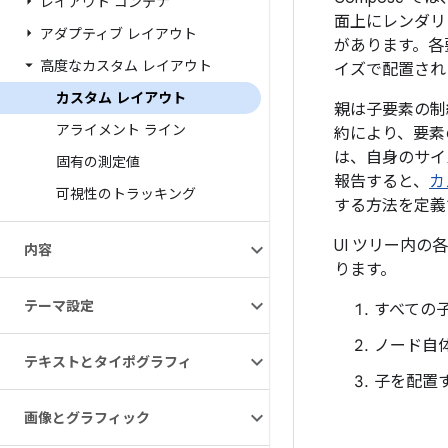
レイアウト コンテナ
面上にレンダリン
アダプティブ レイアウト
があります。各要
高度なカスタム レイアウト
イズで配置され
カスタム レイアウト
親は子要素の制
アライメント ライン
約により、要
は、自身のサイ
固有の測定値
報告すると、
カ
可視性のトラッキング
する方法を定義
UI ツリー内
内容
ります。
テーマ設定
すべての
ノード自
テキストとタイポグラフィ
子を配置
画像とグラフィック