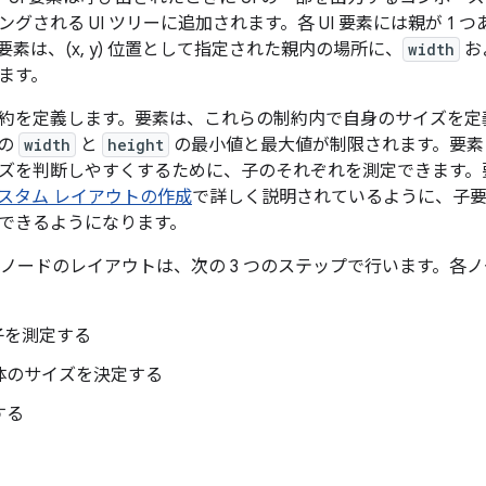
グされる UI ツリーに追加されます。各 UI 要素には親が 1
素は、(x, y) 位置として指定された親内の場所に、
width
お
ます。
約を定義します。要素は、これらの制約内で自身のサイズを定
素の
width
と
height
の最小値と最大値が制限されます。要素
ズを判断しやすくするために、子のそれぞれを測定できます。
スタム レイアウトの作成
で詳しく説明されているように、子
できるようになります。
の各ノードのレイアウトは、次の 3 つのステップで行います。
子を測定する
体のサイズを決定する
する