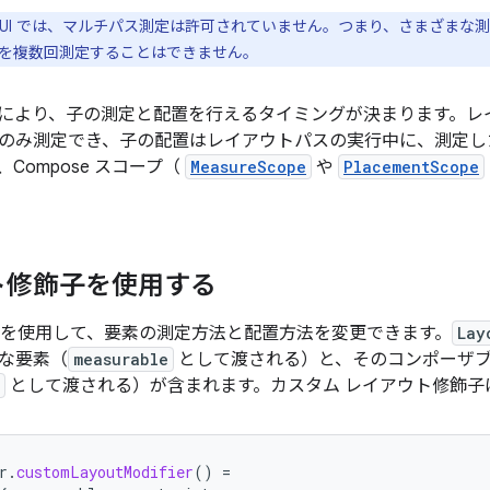
se UI では、マルチパス測定は許可されていません。つまり、さまざま
を複数回測定することはできません。
により、子の測定と配置を行えるタイミングが決まります。
レ
のみ測定でき、子の配置はレイアウトパスの実行中に、測定し
Compose スコープ（
MeasureScope
や
PlacementScope
ト修飾子を使用する
を使用して、要素の測定方法と配置方法を変更できます。
Lay
な要素（
measurable
として渡される）と、そのコンポーザ
として渡される）が含まれます。カスタム レイアウト修飾子
r
.
customLayoutModifier
()
=