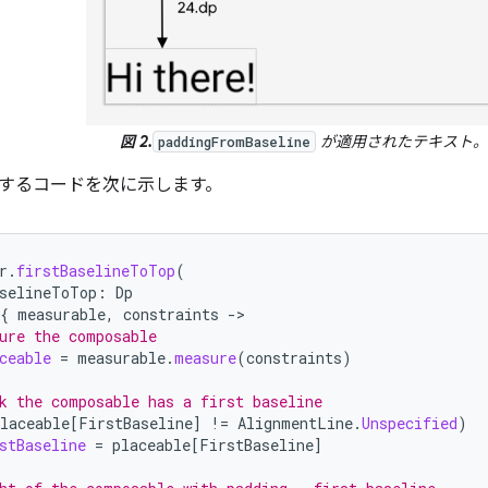
図 2.
が適用されたテキスト。
paddingFromBaseline
するコードを次に示します。
r
.
firstBaselineToTop
(
selineToTop
:
Dp
{
measurable
,
constraints
-
ure the composable
ceable
=
measurable
.
measure
(
constraints
)
k the composable has a first baseline
laceable
[
FirstBaseline
]
!=
AlignmentLine
.
Unspecified
)
stBaseline
=
placeable
[
FirstBaseline
]