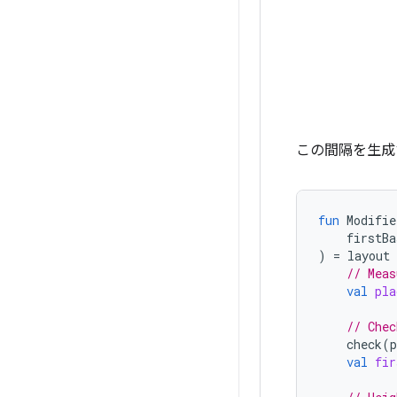
この間隔を生成
fun
Modifie
firstBa
)
=
layout
// Meas
val
pla
// Chec
check
(
p
val
fir