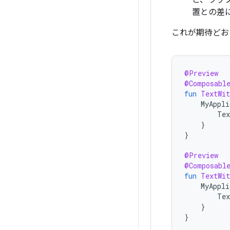
と、ラッ
置との差
これが期待どお
@Preview
@Composabl
fun
TextWit
MyAppli
Tex
}
}
@Preview
@Composabl
fun
TextWit
MyAppli
Tex
}
}