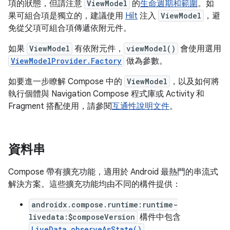
項的狀態，但請注意
ViewModel
的
生命週期和範圍
。如
果可組合項是獨立的，建議使用
Hilt
注入
ViewModel
，避
免從父項可組合項傳遞依附元件。
如果
ViewModel
有依附元件，
viewModel()
會使用選用
ViewModelProvider.Factory
做為參數。
如要進一步瞭解 Compose 中的
ViewModel
，以及如何將
執行個體與 Navigation Compose 程式庫或 Activity 和
Fragment 搭配使用，請參閱
互通性說明文件
。
資料串
Compose 帶有擴充功能，適用於 Android 最熱門的串流式
解決方案。這些擴充功能均由不同的構件提供：
androidx.compose.runtime:runtime-
livedata:$composeVersion
構件中包含
LiveData.observeAsState()
。