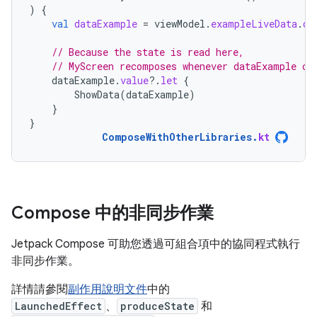
)
{
val
dataExample
=
viewModel
.
exampleLiveData
.
ob
// Because the state is read here,
// MyScreen recomposes whenever dataExample ch
dataExample
.
value
?.
let
{
ShowData
(
dataExample
)
}
}
ComposeWithOtherLibraries
.
kt
Compose 中的非同步作業
Jetpack Compose 可助您透過可組合項中的協同程式執行
非同步作業。
詳情請參閱
副作用說明文件
中的
LaunchedEffect
、
produceState
和