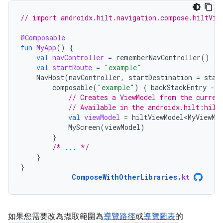
// import androidx.hilt.navigation.compose.hiltVie
@Composable
fun
MyApp
()
{
val
navController
=
rememberNavController
()
val
startRoute
=
"example"
NavHost
(
navController
,
startDestination
=
star
composable
(
"example"
)
{
backStackEntry
-
// Creates a ViewModel from the curren
// Available in the androidx.hilt:hilt
val
viewModel
=
hiltViewModel<MyViewMo
MyScreen
(
viewModel
)
}
/* ... */
}
}
ComposeWithOtherLibraries
.
kt
如果您需要改為擷取範圍為
導覽路徑
或
導覽圖表
的