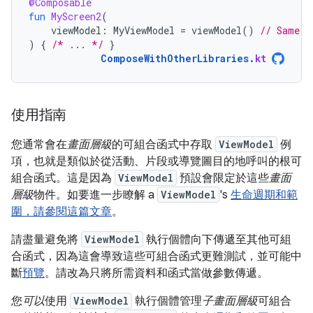
@Composable
fun
MyScreen2
(
viewModel
:
MyViewModel
=
viewModel
()
// Same i
)
{
/* ... */
}
ComposeWithOtherLibraries
.
kt
使用指南
您通常會在
畫面層級
的可組合函式中存取
ViewModel
例
項，也就是類似於從活動、片段或導覽圖目的地呼叫的根可
組合函式。這是因為
ViewModel
預設會限定於這些
畫面
層級
物件。如要進一步瞭解 a
ViewModel
's
生命週期和範
圍，請參閱這篇文章
。
請盡量避免將
ViewModel
執行個體向下傳遞至其他可組
合函式，因為這會導致這些可組合函式更難測試，並可能中
斷
預覽
。請改為只將所需資料和函式當做參數傳遞。
您
可以
使用
ViewModel
執行個體管理
子畫面層級
可組合