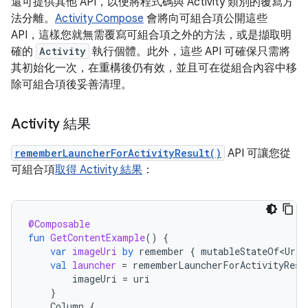
還可提供其他 API，以便將程式碼與 Activity 類別的覆寫方
法分離。
Activity Compose
會將向可組合項公開這些
API，這樣您就無需覆寫可組合項之外的方法，或是擷取明
確的
Activity
執行個體。此外，這些 API 可確保只需將
其初始化一次，在重構後仍有效，並且可在從組合內容中移
除可組合項後妥善清理。
Activity 結果
rememberLauncherForActivityResult()
API 可讓您從
可組合項
取得 Activity 結果
：
@Composable
fun
GetContentExample
()
{
var
imageUri
by
remember
{
mutableStateOf<Uri?
val
launcher
=
rememberLauncherForActivityResu
imageUri
=
uri
}
Column
{