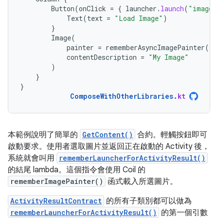
Button
(
onClick
=
{
launcher
.
launch
(
"image/
Text
(
text
=
"Load Image"
)
}
Image
(
painter
=
rememberAsyncImagePainter
(
im
contentDescription
=
"My Image"
)
}
}
ComposeWithOtherLibraries
.
kt
本範例說明了簡單的
GetContent()
合約。輕觸按鈕即可
啟動要求。使用者選取圖片並返回正在啟動的 Activity 後，
系統就會叫用
rememberLauncherForActivityResult()
的結尾 lambda。這個指令會使用 Coil 的
rememberImagePainter()
函式載入所選圖片。
ActivityResultContract
的所有子類別都可以做為
rememberLauncherForActivityResult()
的第一個引數