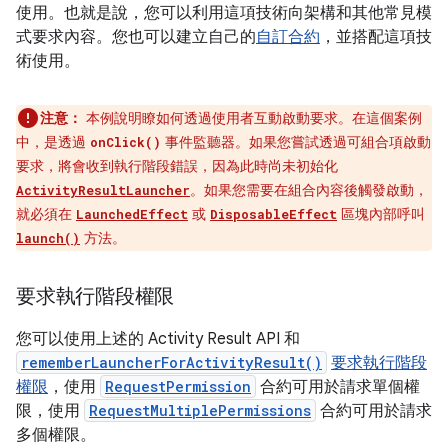
使用。也就是說，您可以利用這項技術向架構和其他常見模
式要求內容。您也可以建立自己的
自訂合約
，並搭配這項技
術使用。
注意：
本例說明瞭如何透過使用者互動啟動要求。在這個案例
中，是透過
事件監聽器。如果您嘗試透過可組合項啟動
onClick()
要求，將會收到執行階段錯誤，因為此時尚未初始化
。如果您需要在組合內容後觸發啟動，
ActivityResultLauncher
就必須在
或
區塊內部呼叫
LaunchedEffect
DisposableEffect
方法。
launch()
要求執行階段權限
您可以使用上述的 Activity Result API 和
rememberLauncherForActivityResult()
要求執行階段
權限
，使用
RequestPermission
合約可用於請求單個權
限，使用
RequestMultiplePermissions
合約可用於請求
多個權限。