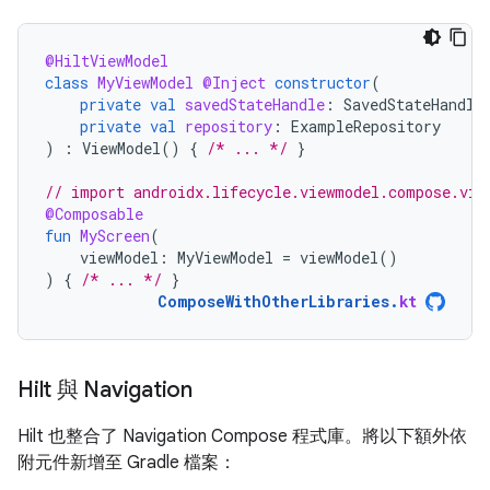
@HiltViewModel
class
MyViewModel
@Inject
constructor
(
private
val
savedStateHandle
:
SavedStateHandle
private
val
repository
:
ExampleRepository
)
:
ViewModel
()
{
/* ... */
}
// import androidx.lifecycle.viewmodel.compose.vie
@Composable
fun
MyScreen
(
viewModel
:
MyViewModel
=
viewModel
()
)
{
/* ... */
}
ComposeWithOtherLibraries
.
kt
Hilt 與 Navigation
Hilt 也整合了 Navigation Compose 程式庫。將以下額外依
附元件新增至 Gradle 檔案：