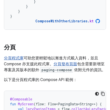
}
}
}
}
ComposeWithOtherLibraries
.
kt
分頁
分頁程式庫
可助您更輕鬆地以漸進方式載入資料，並且
Compose 亦支援此程式庫。
分頁發布頁面
包含需要新增至
專案及其版本的額外
paging-compose
依附元件的資訊。
以下是分頁程式庫的 Compose API 範例：
@Composable
fun
MyScreen
(
flow
:
Flow<PagingData<String>
>
)
{
val
lazyPagingItems
=
flow
.
collectAsLazyPaging