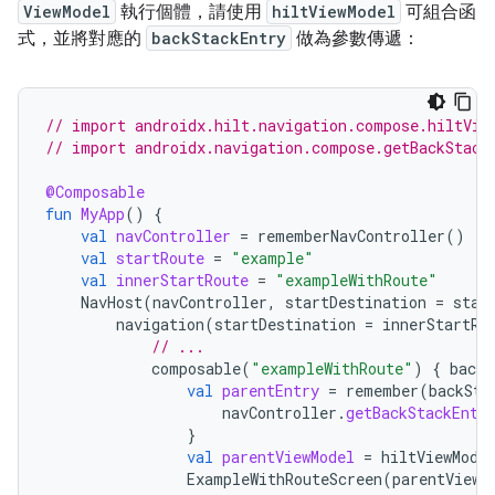
ViewModel
執行個體，請使用
hiltViewModel
可組合函
式，並將對應的
backStackEntry
做為參數傳遞：
// import androidx.hilt.navigation.compose.hiltVie
// import androidx.navigation.compose.getBackStack
@Composable
fun
MyApp
()
{
val
navController
=
rememberNavController
()
val
startRoute
=
"example"
val
innerStartRoute
=
"exampleWithRoute"
NavHost
(
navController
,
startDestination
=
star
navigation
(
startDestination
=
innerStartRo
// ...
composable
(
"exampleWithRoute"
)
{
backS
val
parentEntry
=
remember
(
backSta
navController
.
getBackStackEntr
}
val
parentViewModel
=
hiltViewMode
ExampleWithRouteScreen
(
parentViewM