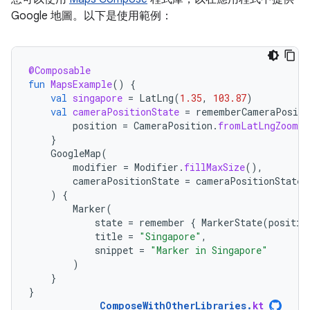
Google 地圖。以下是使用範例：
@Composable
fun
MapsExample
()
{
val
singapore
=
LatLng
(
1.35
,
103.87
)
val
cameraPositionState
=
rememberCameraPositi
position
=
CameraPosition
.
fromLatLngZoom
(
s
}
GoogleMap
(
modifier
=
Modifier
.
fillMaxSize
(),
cameraPositionState
=
cameraPositionState
)
{
Marker
(
state
=
remember
{
MarkerState
(
positio
title
=
"Singapore"
,
snippet
=
"Marker in Singapore"
)
}
}
ComposeWithOtherLibraries
.
kt