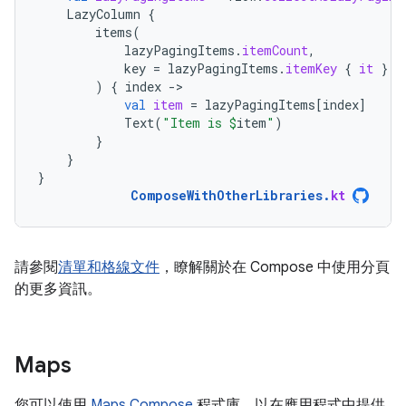
LazyColumn
{
items
(
lazyPagingItems
.
itemCount
,
key
=
lazyPagingItems
.
itemKey
{
it
}
)
{
index
-
val
item
=
lazyPagingItems
[
index
]
Text
(
"Item is 
$
item
"
)
}
}
}
ComposeWithOtherLibraries
.
kt
請參閱
清單和格線文件
，瞭解關於在 Compose 中使用分頁
的更多資訊。
Maps
您可以使用
Maps Compose
程式庫，以在應用程式中提供