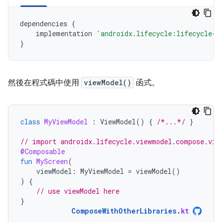
dependencies
{
implementation
'androidx.lifecycle:lifecycle-v
}
然後在程式碼中使用
viewModel()
函式。
class
MyViewModel
:
ViewModel
()
{
/*...*/
}
// import androidx.lifecycle.viewmodel.compose.vie
@Composable
fun
MyScreen
(
viewModel
:
MyViewModel
=
viewModel
()
)
{
// use viewModel here
}
ComposeWithOtherLibraries
.
kt