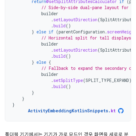
return
@setSplitAttributesCalculator
if
(
pa
// Side-by-side dual-pane layout for wi
builder
.
setLayoutDirection
(
SplitAttribute
.
build
()
}
else
if
(
parentConfiguration
.
screenHeigh
// Horizontal split for tall displays.
builder
.
setLayoutDirection
(
SplitAttribute
.
build
()
}
else
{
// Fallback to expand the secondary co
builder
.
setSplitType
(
SPLIT_TYPE_EXPAND
)
.
build
()
}
}
}
ActivityEmbeddingKotlinSnippets
.
kt
폴더블 기기에서는 기기가 가로 모드인 경우 화면을 세로로 분