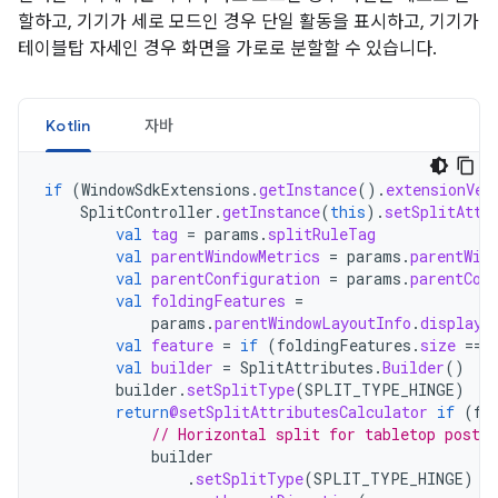
할하고, 기기가 세로 모드인 경우 단일 활동을 표시하고, 기기가
테이블탑 자세인 경우 화면을 가로로 분할할 수 있습니다.
Kotlin
자바
if
(
WindowSdkExtensions
.
getInstance
().
extensionVer
SplitController
.
getInstance
(
this
).
setSplitAttr
val
tag
=
params
.
splitRuleTag
val
parentWindowMetrics
=
params
.
parentWin
val
parentConfiguration
=
params
.
parentCon
val
foldingFeatures
=
params
.
parentWindowLayoutInfo
.
displayF
val
feature
=
if
(
foldingFeatures
.
size
==
val
builder
=
SplitAttributes
.
Builder
()
builder
.
setSplitType
(
SPLIT_TYPE_HINGE
)
return
@setSplitAttributesCalculator
if
(
fe
// Horizontal split for tabletop postur
builder
.
setSplitType
(
SPLIT_TYPE_HINGE
)