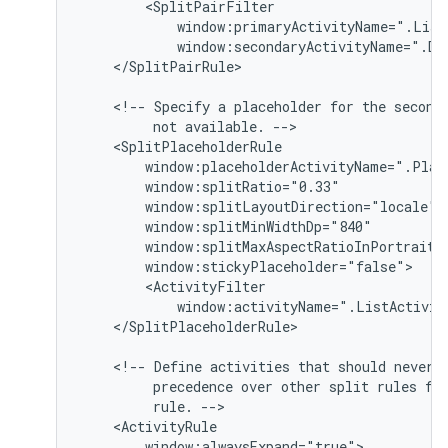
</SplitPairRule>

<!--
Specify
a
placeholder
for
the
second
not
available.
</SplitPlaceholderRule>

<!--
Define
activities
that
should
never
precedence
over
other
split
rules
fo
rule.