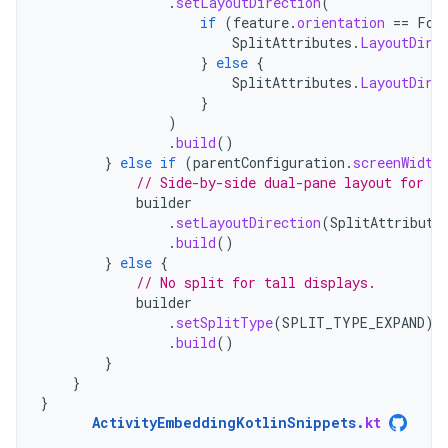
.
setLayoutDirection
(
if
(
feature
.
orientation
==
Fol
SplitAttributes
.
LayoutDire
}
else
{
SplitAttributes
.
LayoutDire
}
)
.
build
()
}
else
if
(
parentConfiguration
.
screenWidth
// Side-by-side dual-pane layout for wi
builder
.
setLayoutDirection
(
SplitAttribute
.
build
()
}
else
{
// No split for tall displays.
builder
.
setSplitType
(
SPLIT_TYPE_EXPAND
)
.
build
()
}
}
}
ActivityEmbeddingKotlinSnippets
.
kt