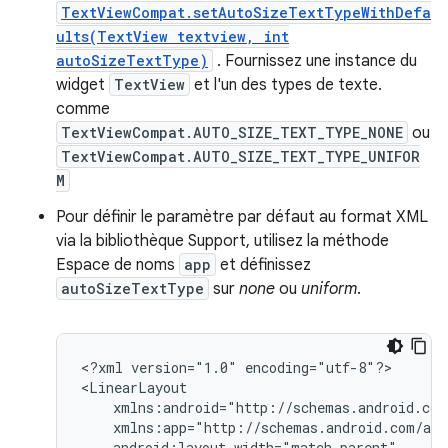
TextViewCompat.setAutoSizeTextTypeWithDefa
ults(TextView textview, int
autoSizeTextType)
. Fournissez une instance du
widget
TextView
et l'un des types de texte.
comme
TextViewCompat.AUTO_SIZE_TEXT_TYPE_NONE
ou
TextViewCompat.AUTO_SIZE_TEXT_TYPE_UNIFOR
M
Pour définir le paramètre par défaut au format XML
via la bibliothèque Support, utilisez la méthode
Espace de noms
app
et définissez
autoSizeTextType
sur
none
ou
uniform
.
<?xml
version="1.0"
encoding="utf-8"?>
