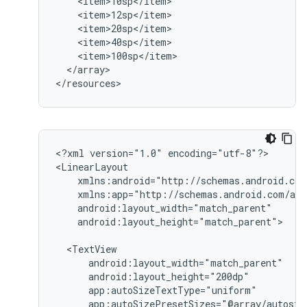
</array>

</resources>
<?xml
version="1.0"
encoding="utf-8"?>

android:layout_height="match_parent">

app:autoSizePresetSizes="@array/autosiz