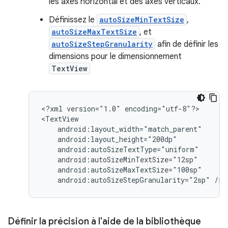
les axes horizontal et des axes verticaux.
Définissez le
autoSizeMinTextSize
,
autoSizeMaxTextSize
, et
autoSizeStepGranularity
afin de définir les
dimensions pour le dimensionnement
TextView
<?xml
version="1.0"
encoding="utf-8"?>

android:autoSizeStepGranularity="2sp"
/>
Définir la précision à l'aide de la bibliothèque