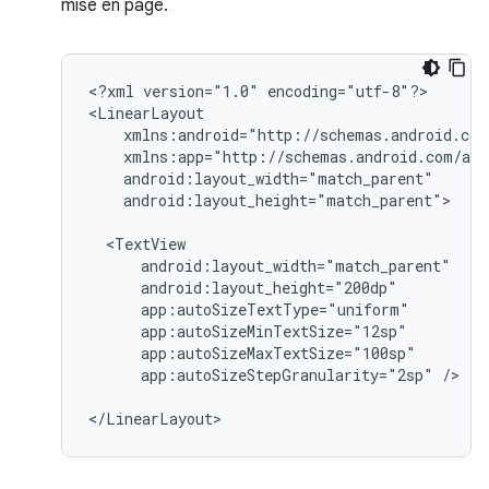
mise en page.
<?xml
version="1.0"
encoding="utf-8"?>

android:layout_height="match_parent">

app:autoSizeStepGranularity="2sp"
/>

</LinearLayout>