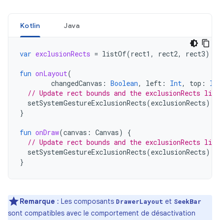
Kotlin
Java
var
exclusionRects
=
listOf
(
rect1
,
rect2
,
rect3
)
fun
onLayout
(
changedCanvas
:
Boolean
,
left
:
Int
,
top
:
In
// Update rect bounds and the exclusionRects list
setSystemGestureExclusionRects
(
exclusionRects
)
}
fun
onDraw
(
canvas
:
Canvas
)
{
// Update rect bounds and the exclusionRects list
setSystemGestureExclusionRects
(
exclusionRects
)
}
Remarque
:
Les composants
et
DrawerLayout
SeekBar
sont compatibles avec le comportement de désactivation