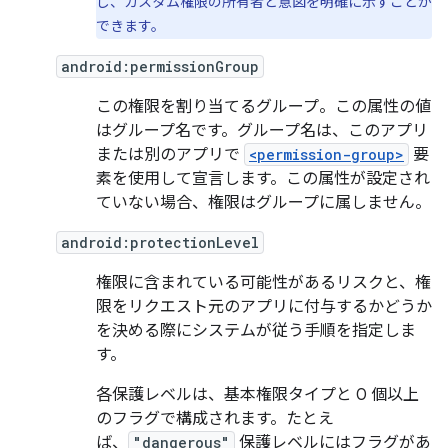
し、カスタム権限の所有者と意図を明確に示すことが
できます。
android:permissionGroup
この権限を割り当てるグループ。この属性の値
はグループ名です。グループ名は、このアプリ
または別のアプリで
<permission-group>
要
素を使用して宣言します。この属性が設定され
ていない場合、権限はグループに属しません。
android:protectionLevel
権限に含まれている可能性があるリスクと、権
限をリクエスト元のアプリに付与するかどうか
を決める際にシステムが従う手順を指定しま
す。
各保護レベルは、基本権限タイプと 0 個以上
のフラグで構成されます。たとえ
ば、
"dangerous"
保護レベルにはフラグがあ