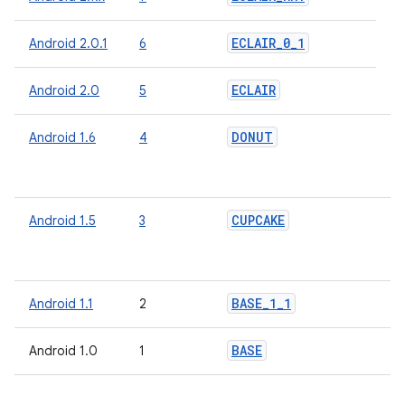
о
п
ECLAIR
_
0
_
1
Android 2.0.1
6
ECLAIR
Android 2.0
5
DONUT
Android 1.6
4
О
о
п
CUPCAKE
Android 1.5
3
О
о
п
BASE
_
1
_
1
Android 1.1
2
BASE
Android 1.0
1