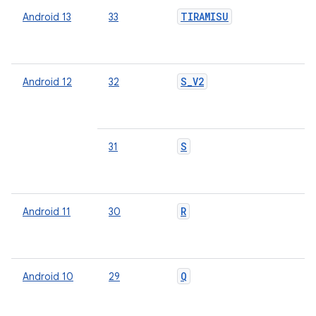
TIRAMISU
Android 13
33
О
о
п
S_V2
Android 12
32
О
о
п
S
31
О
о
п
R
Android 11
30
О
о
п
Q
Android 10
29
О
о
п