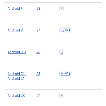
P
Android 9
28
О
о
п
O
_
MR1
Android 8.1
27
О
о
п
O
Android 8.0
26
О
о
п
N
_
MR1
Android 7.1.1
25
О
Android 7.1
о
п
N
Android 7.0
24
О
о
п