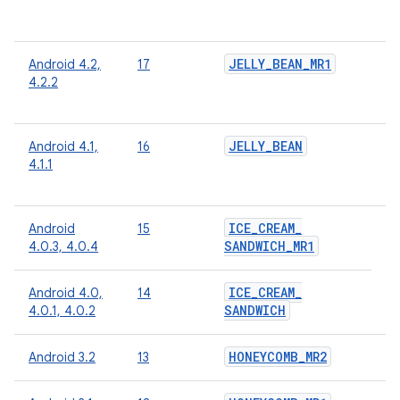
о
п
JELLY
_
BEAN
_
MR1
Android 4.2,
17
О
4.2.2
о
п
JELLY
_
BEAN
Android 4.1,
16
О
4.1.1
о
п
ICE
_
CREAM
_
Android
15
О
SANDWICH
_
MR1
4.0.3, 4.0.4
о
п
ICE
_
CREAM
_
Android 4.0,
14
SANDWICH
4.0.1, 4.0.2
HONEYCOMB
_
MR2
Android 3.2
13