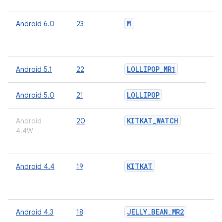
M
Android 6.0
23
О
о
п
LOLLIPOP
_
MR1
Android 5.1
22
О
о
п
LOLLIPOP
Android 5.0
21
KITKAT
_
WATCH
Android
20
Ki
4.4W
дл
у
KITKAT
Android 4.4
19
О
о
п
JELLY
_
BEAN
_
MR2
Android 4.3
18
О