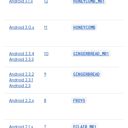
HONEYCOMB
_
MR1
Android 3.1.x
12
О
о
п
HONEYCOMB
Android 3.0.x
11
О
о
п
GINGERBREAD
_
MR1
Android 2.3.4
10
О
Android 2.3.3
о
п
GINGERBREAD
Android 2.3.2
9
Android 2.3.1
Android 2.3
FROYO
Android 2.2.x
8
О
о
п
ECLAIR
_
MR1
Android 2.1.x
7
О