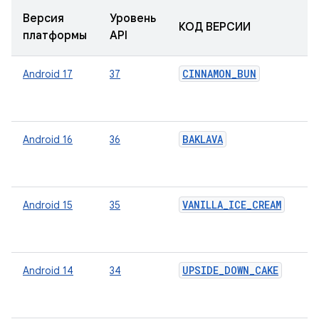
Версия
Уровень
КОД ВЕРСИИ
П
платформы
API
CINNAMON_BUN
Android 17
37
О
о
п
BAKLAVA
Android 16
36
О
о
п
VANILLA_ICE_CREAM
Android 15
35
О
о
п
UPSIDE_DOWN_CAKE
Android 14
34
О
о
п