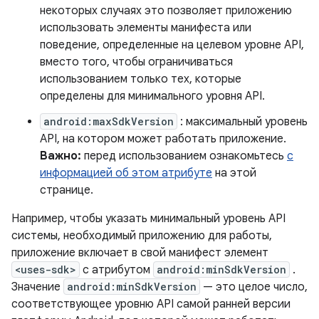
некоторых случаях это позволяет приложению
использовать элементы манифеста или
поведение, определенные на целевом уровне API,
вместо того, чтобы ограничиваться
использованием только тех, которые
определены для минимального уровня API.
android:maxSdkVersion
: максимальный уровень
API, на котором может работать приложение.
Важно:
перед использованием ознакомьтесь
с
информацией об этом атрибуте
на этой
странице.
Например, чтобы указать минимальный уровень API
системы, необходимый приложению для работы,
приложение включает в свой манифест элемент
<uses-sdk>
с атрибутом
android:minSdkVersion
.
Значение
android:minSdkVersion
— это целое число,
соответствующее уровню API самой ранней версии