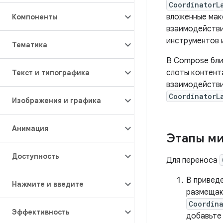
CoordinatorL
вложенные мак
Компоненты
взаимодействий
инструментов и
Тематика
В Compose бл
слоты контент
Текст и типографика
взаимодействи
CoordinatorL
Изображения и графика
Анимация
Этапы м
Доступность
Для переноса
В привед
Нажмите и введите
размеща
Coordin
Эффективность
добавьт