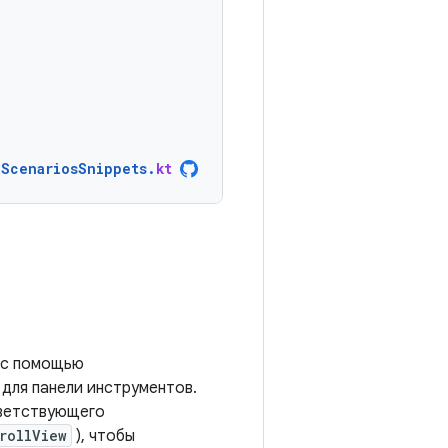
nScenariosSnippets
.
kt
в с помощью
 для панели инструментов.
ветствующего
rollView
), чтобы