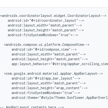
<androidx.coordinatorlayout.widget.CoordinatorLayout-->

android:id="@+id/coordinator_layout"-->

android:layout_width="match_parent"-->

android:layout_height="match_parent"-->

android:fitsSystemWindows="true">-->

<androidx.compose.ui.platform.ComposeView-->

android:id="@+id/compose_view"-->

android:layout_width="match_parent"-->

android:layout_height="match_parent"-->

app:layout_behavior="@string/appbar_scrolling_vie
<com.google.android.material.appbar.AppBarLayout-->

android:id="@+id/app_bar_layout"-->

android:layout_width="match_parent"-->

android:layout_height="wrap_content"-->

android:fitsSystemWindows="true"-->

android:theme="@style/Theme.Sunflower.AppBarOverla
--
AppBarLayout
contents
here
-->
