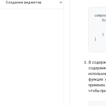
Создание виджетов
compos
Sc
}
}
В содерж
содержим
использо
функция
применен
чтобы пр