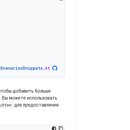
nScenariosSnippets
.
kt
чтобы добавить больше
. Вы можете использовать
utton
для предоставления