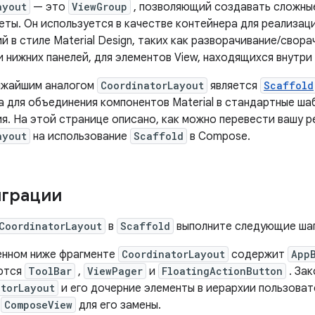
ayout
— это
ViewGroup
, позволяющий создавать сложны
еты. Он используется в качестве контейнера для реализац
 в стиле Material Design, таких как разворачивание/свора
 нижних панелей, для элементов View, находящихся внутри 
ижайшим аналогом
CoordinatorLayout
является
Scaffold
а для объединения компонентов Material в стандартные ша
я. На этой странице описано, как можно перевести вашу 
ayout
на использование
Scaffold
в Compose.
играции
CoordinatorLayout
в
Scaffold
выполните следующие шаг
енном ниже фрагменте
CoordinatorLayout
содержит
App
ются
ToolBar
,
ViewPager
и
FloatingActionButton
. За
atorLayout
и его дочерние элементы в иерархии пользоват
е
ComposeView
для его замены.