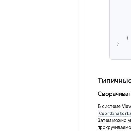
}
}
Типичные
Сворачиват
В системе Vie
CoordinatorL
Затем можно у
прокручиваемо