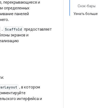
е, перекрывающиеся и
Снэк-бары
ии определенных
чивание панелей
Узнать больше
него.
.
Scaffold
предоставляет
блоны экранов и
реализацию
и:
BarLayout
, в котором
комментируйте
ельского интерфейса и