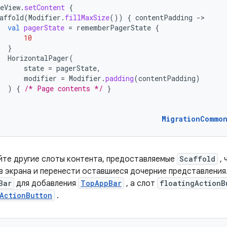
eView
.
setContent
{
affold
(
Modifier
.
fillMaxSize
())
{
contentPadding
-
val
pagerState
=
rememberPagerState
{
10
}
HorizontalPager
(
state
=
pagerState
,
modifier
=
Modifier
.
padding
(
contentPadding
)
)
{
/* Page contents */
}
MigrationCommo
йте другие слоты контента, предоставляемые
Scaffold
, 
в экрана и перенести оставшиеся дочерние представления
Bar
для добавления
TopAppBar
, а слот
floatingActionB
ActionButton
.