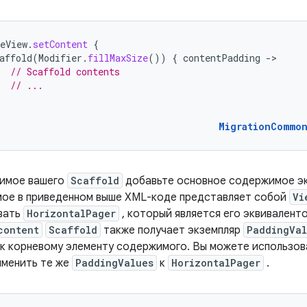
eView
.
setContent
{
affold
(
Modifier
.
fillMaxSize
())
{
contentPadding
-
// Scaffold contents
// ...
MigrationCommo
имое вашего
Scaffold
добавьте основное содержимое эк
ое в приведенном выше XML-коде представляет собой
Vi
вать
HorizontalPager
, который является его эквивалент
content
Scaffold
также получает экземпляр
PaddingVal
 к корневому элементу содержимого. Вы можете использо
именить те же
PaddingValues
​​к
HorizontalPager
.