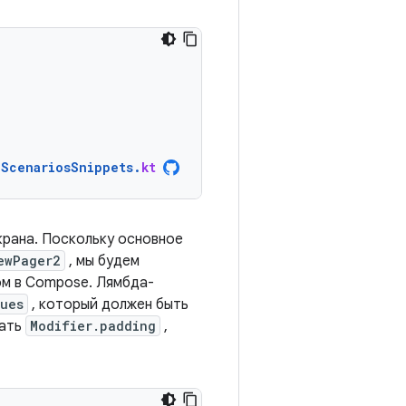
nScenariosSnippets
.
kt
рана. Поскольку основное
ewPager2
, мы будем
ом в Compose. Лямбда-
ues
, который должен быть
вать
Modifier.padding
,