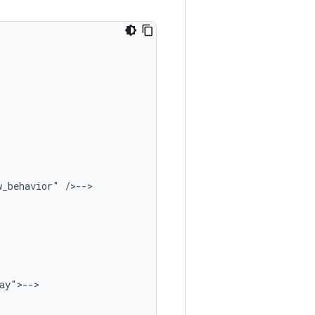
w_behavior"
/>-->

y">-->
