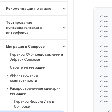
Рекомендации по стилю
<!--
<!--
Тестирование
<!--
пользовательского
<!--
интерфейса
<!--
<!--
Миграция в Compose
<!--
Перенос XML-представлений в
<!--
Jetpack Compose
<!--
<!--
Стратегия миграции
API-интерфейсы
<!--
совместимости
<!--
<!--
Распространенные сценарии
<!--
миграции
<!--
<!--
Перенос Recycler
View в
Compose
<!