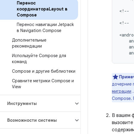
Перенос
координатораLayout в
<!--
Compose
<!--
Перенос навигации Jetpack
в Navigation Compose
Дополнительные
рекомендации
an
Используйте Compose для
команд
Compose и другие библиотеки
Приме
Сравните метрики Compose и
дочерние 
View
миграции
.
Compose. 
Инструменты
В вашем 
Возможности системы
вызовите
содержим