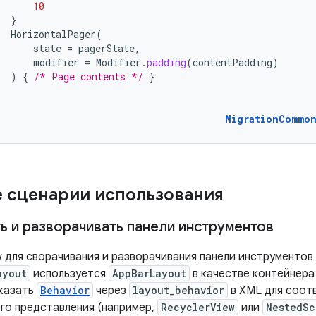
10
}
HorizontalPager
(
state
=
pagerState
,
modifier
=
Modifier
.
padding
(
contentPadding
)
)
{
/* Page contents */
}
MigrationCommo
 сценарии использования
ь и разворачивать панели инструментов
w для сворачивания и разворачивания панели инструменто
ayout
используется
AppBarLayout
в качестве контейнера
казать
Behavior
через
layout_behavior
в XML для соот
го представления (например,
RecyclerView
или
NestedSc