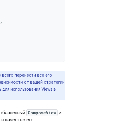
>

е всего перенести все его
зависимости от вашей
стратегии
для использования Views в
w
добавленный
ComposeView
и
в качестве его