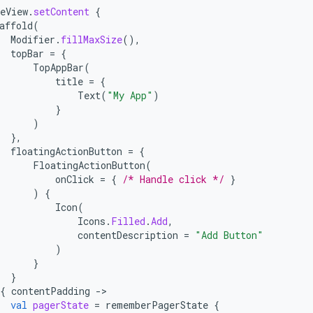
eView
.
setContent
{
affold
(
Modifier
.
fillMaxSize
(),
topBar
=
{
TopAppBar
(
title
=
{
Text
(
"My App"
)
}
)
},
floatingActionButton
=
{
FloatingActionButton
(
onClick
=
{
/* Handle click */
}
)
{
Icon
(
Icons
.
Filled
.
Add
,
contentDescription
=
"Add Button"
)
}
}
{
contentPadding
-
val
pagerState
=
rememberPagerState
{