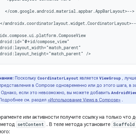
</com.google.android.material.appbar.AppBarLayout>-->

</androidx.coordinatorlayout.widget.CoordinatorLayout>--
droid:layout_height="match_parent"
чание:
Поскольку
является
, лучш
CoordinatorLayout
ViewGroup
представления в Compose одновременно или до этого шага, в 
 Однако, если это невозможно, вы можете добавить
AndroidVie
Подробнее см. раздел
«Использование Views в Compose»
.
фрагменте или активности получите ссылку на только что 
 метод
setContent
. В теле метода установите
Scaffold
ого: