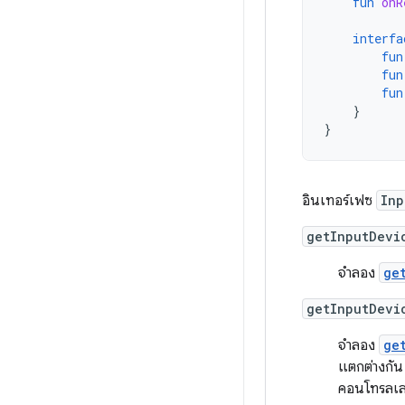
fun
onR
interfa
fun
fun
fun
}
}
อินเทอร์เฟซ
Inp
getInputDevi
จำลอง
ge
getInputDevi
จำลอง
ge
แตกต่างกัน 
คอนโทรลเลอร