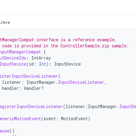
Java
tManagerCompat interface is a reference example.
 code is provided in the ControllerSample.zip sample.
nputManagerCompat
{
utDeviceIds
:
IntArray
InputDevice
(
id
:
Int
):
InputDevice
isterInputDeviceListener
(
listener
:
InputManager
.
InputDeviceListener
,
handler
:
Handler?
egisterInputDeviceListener
(
listener
:
InputManager
.
InputD
enericMotionEvent
(
event
:
MotionEvent
)
ause
()