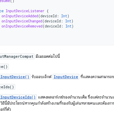
esume
()
ce
InputDeviceListener
{
onInputDeviceAdded
(
deviceId
:
Int
)
onInputDeviceChanged
(
deviceId
:
Int
)
onInputDeviceRemoved
(
deviceId
:
Int
)
utManagerCompat
มีเมธอดต่อไปนี้
ce()
tInputDevice()
รับออบเจ็กต์
InputDevice
ที่แสดงความสามารถ
ceIds()
tInputDeviceIds()
แสดงผลอาร์เรย์ของจำนวนเต็ม ซึ่งแต่ละจำนวนเต
วิธีนี้มีประโยชน์หากคุณกำลังสร้างเกมที่รองรับผู้เล่นหลายคนและต้องการ
์กี่ตัว