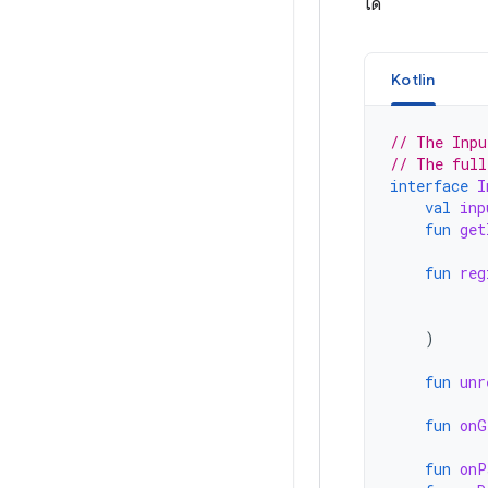
ได้
Kotlin
// The Inpu
// The full
interface
I
val
inp
fun
get
fun
reg
)
fun
unr
fun
onG
fun
onP