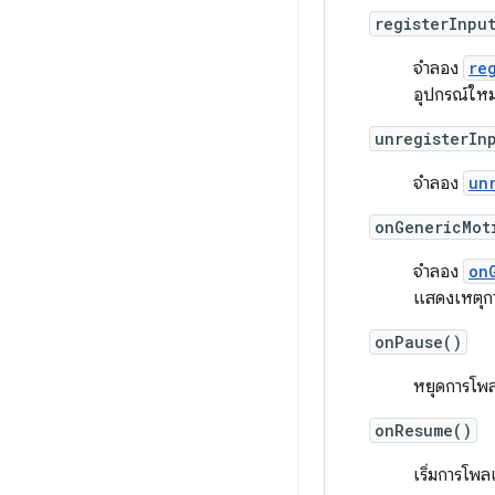
registerInpu
จำลอง
re
อุปกรณ์ให
unregisterIn
จำลอง
un
onGenericMot
จำลอง
on
แสดงเหตุกา
onPause()
หยุดการโพลเ
onResume()
เริ่มการโพ