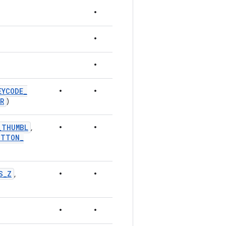
•
•
•
•
•
EYCODE
_
R
)
•
•
_
THUMBL
,
UTTON
_
•
•
S
_
Z
,
•
•