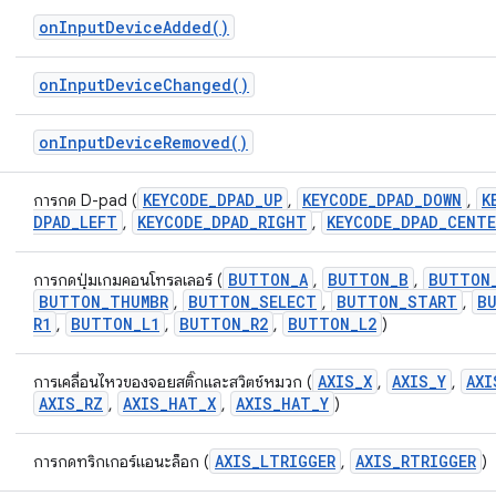
on
Input
Device
Added(
)
on
Input
Device
Changed(
)
on
Input
Device
Removed(
)
KEYCODE
_
DPAD
_
UP
KEYCODE
_
DPAD
_
DOWN
K
การกด D-pad (
,
,
DPAD
_
LEFT
KEYCODE
_
DPAD
_
RIGHT
KEYCODE
_
DPAD
_
CENTE
,
,
BUTTON
_
A
BUTTON
_
B
BUTTON
การกดปุ่มเกมคอนโทรลเลอร์ (
,
,
BUTTON
_
THUMBR
BUTTON
_
SELECT
BUTTON
_
START
B
,
,
,
R1
BUTTON
_
L1
BUTTON
_
R2
BUTTON
_
L2
,
,
,
)
AXIS
_
X
AXIS
_
Y
AXI
การเคลื่อนไหวของจอยสติ๊กและสวิตช์หมวก (
,
,
AXIS
_
RZ
AXIS
_
HAT
_
X
AXIS
_
HAT
_
Y
,
,
)
AXIS
_
LTRIGGER
AXIS
_
RTRIGGER
การกดทริกเกอร์แอนะล็อก (
,
)