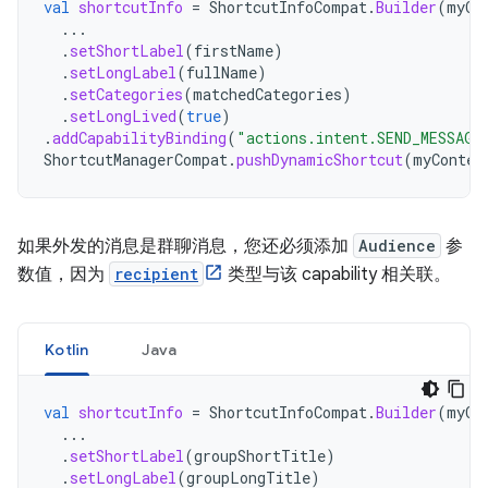
val
shortcutInfo
=
ShortcutInfoCompat
.
Builder
(
myCo
...
.
setShortLabel
(
firstName
)
.
setLongLabel
(
fullName
)
.
setCategories
(
matchedCategories
)
.
setLongLived
(
true
)
.
addCapabilityBinding
(
"actions.intent.SEND_MESSAGE
ShortcutManagerCompat
.
pushDynamicShortcut
(
myContex
如果外发的消息是群聊消息，您还必须添加
Audience
参
数值，因为
recipient
类型与该 capability 相关联。
Kotlin
Java
val
shortcutInfo
=
ShortcutInfoCompat
.
Builder
(
myCo
...
.
setShortLabel
(
groupShortTitle
)
.
setLongLabel
(
groupLongTitle
)