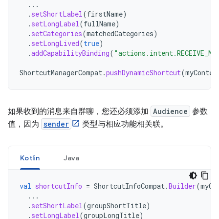
...
.
setShortLabel
(
firstName
)
.
setLongLabel
(
fullName
)
.
setCategories
(
matchedCategories
)
.
setLongLived
(
true
)
.
addCapabilityBinding
(
"actions.intent.RECEIVE_ME
ShortcutManagerCompat
.
pushDynamicShortcut
(
myContex
如果收到的消息来自群聊，您还必须添加
Audience
参数
值，因为
sender
类型与相应功能相关联。
Kotlin
Java
val
shortcutInfo
=
ShortcutInfoCompat
.
Builder
(
myCo
...
.
setShortLabel
(
groupShortTitle
)
.
setLongLabel
(
groupLongTitle
)