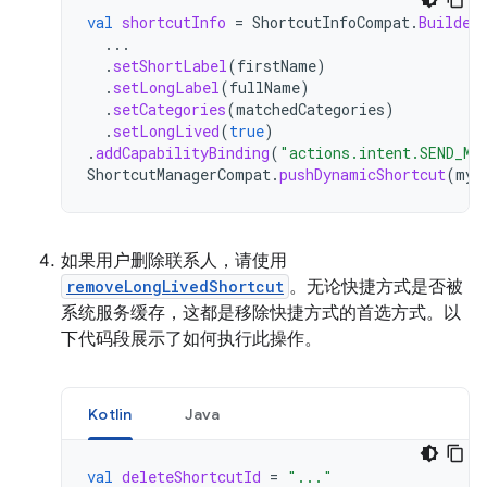
val
shortcutInfo
=
ShortcutInfoCompat
.
Builder
...
.
setShortLabel
(
firstName
)
.
setLongLabel
(
fullName
)
.
setCategories
(
matchedCategories
)
.
setLongLived
(
true
)
.
addCapabilityBinding
(
"actions.intent.SEND_ME
ShortcutManagerCompat
.
pushDynamicShortcut
(
myC
如果用户删除联系人，请使用
removeLongLivedShortcut
。无论快捷方式是否被
系统服务缓存，这都是移除快捷方式的首选方式。以
下代码段展示了如何执行此操作。
Kotlin
Java
val
deleteShortcutId
=
"..."