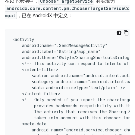
在以下示例中，
ChooserTargetService
的实现为
androidx.core.content.pm.ChooserTargetServiceCo
mpat
，已在 AndroidX 中定义：
<!--
This
activity
can
respond
to
Intents
of
t
<action
android:name="android.intent.actio
<category
android:name="android.intent.cat
<data
android:mimeType="text/plain"
<!--
Only
needed
if
you
import
the
sharetarget
provides
backwards
compatibility
with
the
The
activity
that
receives
the
Sharing
Sh
taken
into
account
with
this
chooser
targ