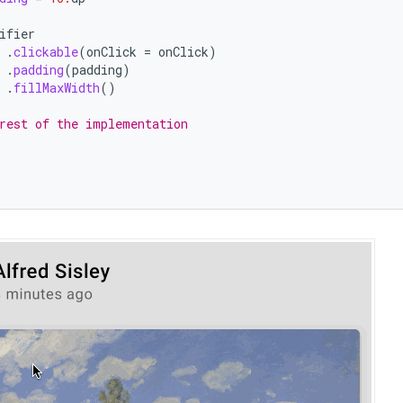
(
ifier
.
clickable
(
onClick
=
onClick
)
.
padding
(
padding
)
.
fillMaxWidth
()
rest of the implementation