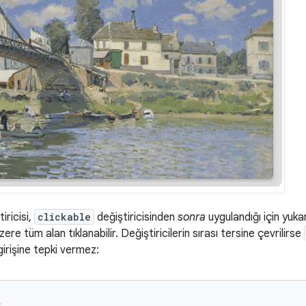
iricisi,
clickable
değiştiricisinden
sonra
uygulandığı için yuka
ere tüm alan tıklanabilir. Değiştiricilerin sırası tersine çevrilirse
 girişine tepki vermez:
e