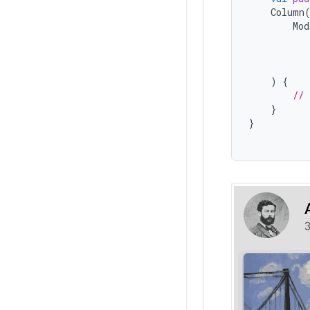
Column
Mod
)
{
// 
}
}