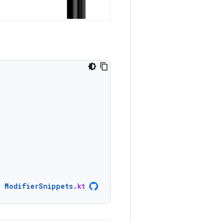
ModifierSnippets
.
kt