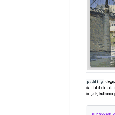
padding
değişt
da dahil olmak üz
boşluk, kullanıcı
@Composabl