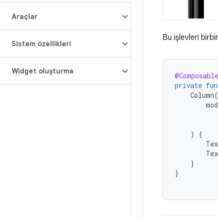
Araçlar
Bu işlevleri birb
Sistem özellikleri
Widget oluşturma
@Composabl
private
fun
Column
mod
)
{
Tex
Tex
}
}