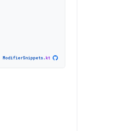
ModifierSnippets
.
kt