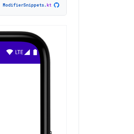
ModifierSnippets
.
kt