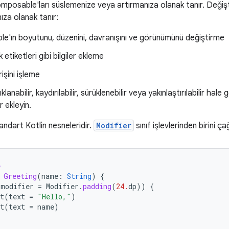
composable'ları süslemenize veya artırmanıza olanak tanır. Değiştir
ıza olanak tanır:
'ın boyutunu, düzenini, davranışını ve görünümünü değiştirme
lik etiketleri gibi bilgiler ekleme
rişini işleme
ıklanabilir, kaydırılabilir, sürüklenebilir veya yakınlaştırılabilir hal
r ekleyin.
tandart Kotlin nesneleridir.
Modifier
sınıf işlevlerinden birini ça
e
Greeting
(
name
:
String
)
{
(
modifier
=
Modifier
.
padding
(
24.
dp
))
{
t
(
text
=
"Hello,"
)
t
(
text
=
name
)