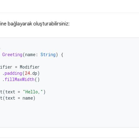
irine bağlayarak oluşturabilirsiniz:
e
Greeting
(
name
:
String
)
{
(
ifier
=
Modifier
.
padding
(
24.
dp
)
.
fillMaxWidth
()
t
(
text
=
"Hello,"
)
t
(
text
=
name
)