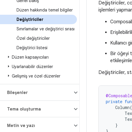
Genel bakış
Değiştiriciler, 
işlemleri yapman
Düzen hakkında temel bilgiler
Değiştiriciler
Composable
Sınırlamalar ve değiştirici sırası
Erişilebilir
Özel değiştiriciler
Kullanıcı gi
Değiştirici listesi
Bir öğeyi t
Düzen kapsayıcıları
etkileşimle
Uyarlanabilir düzenler
Değiştiriciler, s
Gelişmiş ve özel düzenler
Bileşenler
@Composabl
private
fun
Column
Tema oluşturma
Tex
Tex
}
Metin ve yazı
}