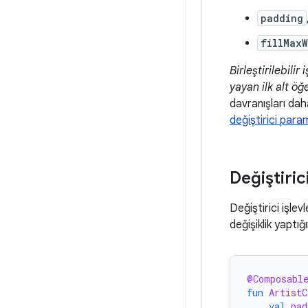
padding
fillMaxW
Birleştirilebilir 
yayan ilk alt öğ
davranışları daha
değiştirici para
Değiştiric
Değiştirici işlevl
değişiklik yaptığ
@Composabl
fun
ArtistC
val
pad