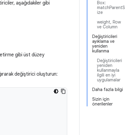
iciler, aşağıdakiler gibi
Box:
matchParentS
ize
weight, Row
ve Column
Değiştiricileri
ayıklama ve
yeniden
kullanma
e getirme gibi üst düzey
Değiştiricileri
yeniden
kullanmayla
ğırarak değiştirici oluşturun:
ilgili en iyi
uygulamalar
Daha fazla bilgi
Sizin için
önerilenler