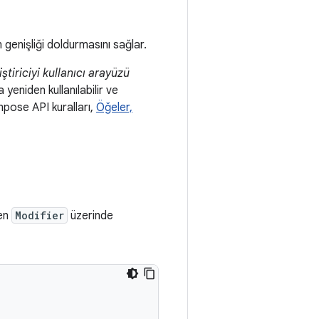
genişliği doldurmasını sağlar.
tiriciyi kullanıcı arayüzü
eniden kullanılabilir ve
ompose API kuralları,
Öğeler,
len
Modifier
üzerinde