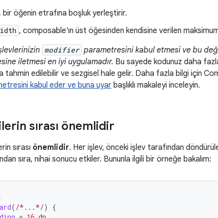
, bir öğenin etrafına boşluk yerleştirir.
idth
, composable'ın üst öğesinden kendisine verilen maksimum 
işlevlerinizin
modifier
parametresini kabul etmesi ve bu değiş
esine iletmesi en iyi uygulamadır.
Bu sayede kodunuz daha fazla y
 tahmin edilebilir ve sezgisel hale gelir. Daha fazla bilgi için C
metresini kabul eder ve buna uyar
başlıklı makaleyi inceleyin.
ilerin sırası önemlidir
erin sırası
önemlidir
. Her işlev, önceki işlev tarafından döndürü
ından sıra, nihai sonucu etkiler. Bununla ilgili bir örneğe bakalım:
e
ard
(
/*...*/
)
{
ding
=
16.
dp