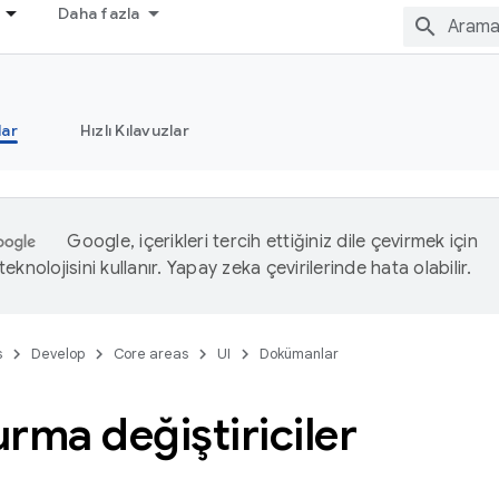
Daha fazla
ar
Hızlı Kılavuzlar
Google, içerikleri tercih ettiğiniz dile çevirmek için
eknolojisini kullanır. Yapay zeka çevirilerinde hata olabilir.
s
Develop
Core areas
UI
Dokümanlar
rma değiştiriciler