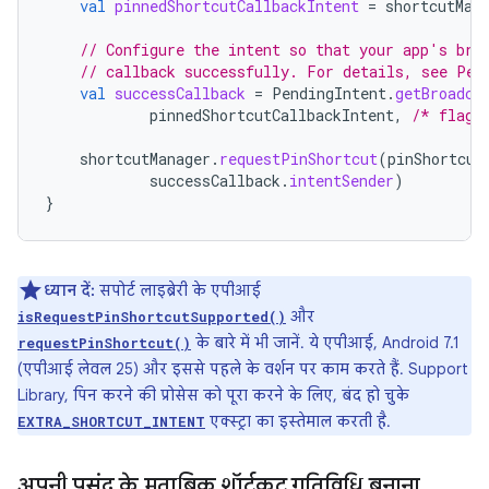
val
pinnedShortcutCallbackIntent
=
shortcutMan
// Configure the intent so that your app's bro
// callback successfully. For details, see Pen
val
successCallback
=
PendingIntent
.
getBroadca
pinnedShortcutCallbackIntent
,
/* flags
shortcutManager
.
requestPinShortcut
(
pinShortcut
successCallback
.
intentSender
)
}
ध्यान दें:
सपोर्ट लाइब्रेरी के एपीआई
और
isRequestPinShortcutSupported()
के बारे में भी जानें. ये एपीआई, Android 7.1
requestPinShortcut()
(एपीआई लेवल 25) और इससे पहले के वर्शन पर काम करते हैं. Support
Library, पिन करने की प्रोसेस को पूरा करने के लिए, बंद हो चुके
एक्स्ट्रा का इस्तेमाल करती है.
EXTRA_SHORTCUT_INTENT
अपनी पसंद के मुताबिक शॉर्टकट गतिविधि बनाना