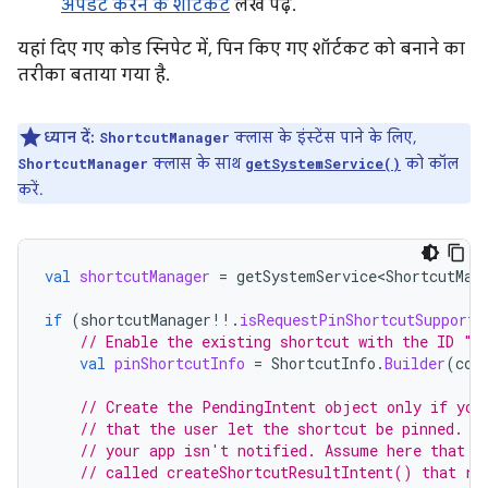
अपडेट करने के शॉर्टकट
लेख पढ़ें.
यहां दिए गए कोड स्निपेट में, पिन किए गए शॉर्टकट को बनाने का
तरीका बताया गया है.
ध्यान दें:
क्लास के इंस्टेंस पाने के लिए,
ShortcutManager
क्लास के साथ
को कॉल
ShortcutManager
getSystemService()
करें.
val
shortcutManager
=
getSystemService<ShortcutMan
if
(
shortcutManager
!!
.
isRequestPinShortcutSupporte
// Enable the existing shortcut with the ID "m
val
pinShortcutInfo
=
ShortcutInfo
.
Builder
(
con
// Create the PendingIntent object only if you
// that the user let the shortcut be pinned. I
// your app isn't notified. Assume here that t
// called createShortcutResultIntent() that re