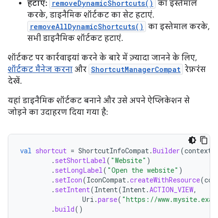
हटाएं:
removeDynamicShortcuts()
का इस्तेमाल
करके, डाइनैमिक शॉर्टकट का सेट हटाएं.
removeAllDynamicShortcuts()
का इस्तेमाल करके,
सभी डाइनैमिक शॉर्टकट हटाएं.
शॉर्टकट पर कार्रवाइयां करने के बारे में ज़्यादा जानने के लिए,
शॉर्टकट मैनेज करना
और
ShortcutManagerCompat
रेफ़रंस
देखें.
यहां डाइनैमिक शॉर्टकट बनाने और उसे अपने ऐप्लिकेशन से
जोड़ने का उदाहरण दिया गया है:
val
shortcut
=
ShortcutInfoCompat
.
Builder
(
context
,
.
setShortLabel
(
"Website"
)
.
setLongLabel
(
"Open the website"
)
.
setIcon
(
IconCompat
.
createWithResource
(
con
.
setIntent
(
Intent
(
Intent
.
ACTION_VIEW
,
Uri
.
parse
(
"https://www.mysite.exam
.
build
()