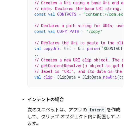
// Creates a Uri using a base Uri and a 
// name. Declares the base URI string.
const
val
CONTACTS
=
"content://com.exam
// Declares a path string for URIs, used 
const
val
COPY_PATH
=
"/copy"
// Declares the Uri to paste to the clipb
val
copyUri
:
Uri
=
Uri
.
parse
(
"
$
CONTACTS
$
...
// Creates a new URI clip object. The sy
// getContentResolver() object to get MI
// label is "URI", and its data is the U
val
clip
:
ClipData
=
ClipData
.
newUri
(
con
インテントの場合
次のスニペットは、アプリの
Intent
を作成
して、クリップ オブジェクト内に配置してい
ます。