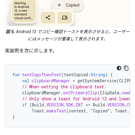
図 5.
Android 13 でコピー確認トーストを表示させると、ユーザー
にはメッセージが重複して表示されます。
実装例を次に示します。
fun
textCopyThenPost
(
textCopied
:
String
)
{
val
clipboardManager
=
getSystemService
(
CLIPBO
// When setting the clipboard text.
clipboardManager
.
setPrimaryClip
(
ClipData
.
newPl
// Only show a toast for Android 12 and lower.
if
(
Build
.
VERSION
.
SDK_INT
<
=
Build
.
VERSION_COD
Toast
.
makeText
(
context
,
“
Copied
”
,
Toast
.
LE
}