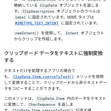
格納している
ClipData
オブジェクトを返しま
す。
ClipDescription
オブジェクトのラベルは
label
に設定されています。MIME タイプは
MIMETYPE_TEXT_INTENT
に設定されています。
newIntent()
を使用して、
Intent
オブジェクト
からクリップを作成します。
クリップボード データをテキストに強制変換
する
テキストだけを処理するアプリの場合で
も、
ClipData.Item.coerceToText()
メソッドを使用
して変換することで、クリップボードから非テキストデー
タをコピーすることができます。
このメソッドは、
ClipData.Item
内のデータをテキスト
に変換して、
CharSequence
を返しま
す。
ClipData.Item.coerceToText()
が返す値