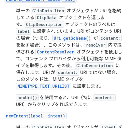
単一の
ClipData.Item
オブジェクトが URI を格納
している
ClipData
オブジェクトを返しま
す。
ClipDescription
オブジェクトのラベルは
label
に設定されています。URI がコンテンツ URI
の場合（つまり、
Uri.getScheme()
が
content:
を返す場合）、このメソッドは、
resolver
内で提
供される
ContentResolver
オブジェクトを使用し
て、コンテンツ プロバイダから利用可能な MIME タ
イプを取得します。その後、
ClipDescription
に
保存します。URI が
content:
URI ではない場合、
このメソッドは、MIME タイプを
MIMETYPE_TEXT_URILIST
に設定します。
newUri()
を使用すると、URI（特に
content:
URI）からクリップを作成できます。
newIntent(label, intent)
単一の
ClipData.Item
オブジェクトが
Intent
を