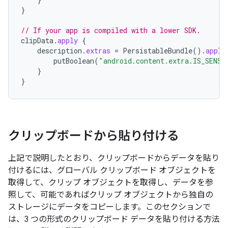
}
// If your app is compiled with a lower SDK.
clipData
.
apply
{
description
.
extras
=
PersistableBundle
().
apply
putBoolean
(
"android.content.extra.IS_SENSI
}
}
クリップボードから貼り付ける
上記で説明したとおり、クリップボードからデータを貼り
付けるには、グローバル クリップボード オブジェクトを
取得して、クリップ オブジェクトを取得し、データを参
照して、可能であればクリップ オブジェクトから独自の
ストレージにデータをコピーします。このセクションで
は、3 つの形式のクリップボード データを貼り付ける方法