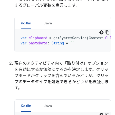
するグローバル変数を宣言します。
Kotlin
Java
var
clipboard
=
getSystemService
(
Context
.
CLIP
var
pasteData
:
String
=
""
現在のアクティビティ内で「貼り付け」オプション
を有効にするか無効にするかを決定します。クリッ
プボードがクリップを含んでいるかどうか、クリッ
プのデータタイプを処理できるかどうかを検証しま
す。
Kotlin
Java