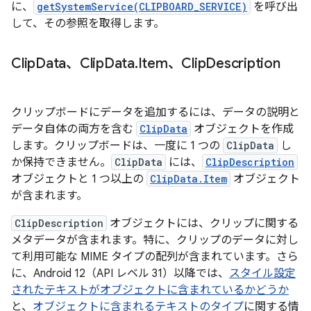
に、
getSystemService(CLIPBOARD_SERVICE)
を呼び出
して、その参照を取得します。
Clip
Data、Clip
Data
.
Item、Clip
Description
クリップボードにデータを追加するには、データの説明と
データ自体の両方を含む
ClipData
オブジェクトを作成
します。クリップボードは、一度に 1 つの
ClipData
し
か保持できません。
ClipData
には、
ClipDescription
オブジェクトと 1 つ以上の
ClipData.Item
オブジェクト
が含まれます。
ClipDescription
オブジェクトには、クリップに関する
メタデータが含まれます。特に、クリップのデータに対し
て利用可能な MIME タイプの配列が含まれています。さら
に、Android 12（API レベル 31）以降では、
スタイル設定
されたテキストがオブジェクトに含まれているかどうか
と、
オブジェクトに含まれるテキストのタイプ
に関する情