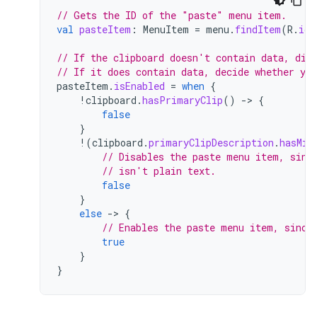
// Gets the ID of the "paste" menu item.
val
pasteItem
:
MenuItem
=
menu
.
findItem
(
R
.
id
.
// If the clipboard doesn't contain data, dis
// If it does contain data, decide whether you
pasteItem
.
isEnabled
=
when
{
!
clipboard
.
hasPrimaryClip
()
-
>
{
false
}
!
(
clipboard
.
primaryClipDescription
.
hasMim
// Disables the paste menu item, sinc
// isn't plain text.
false
}
else
-
>
{
// Enables the paste menu item, since
true
}
}