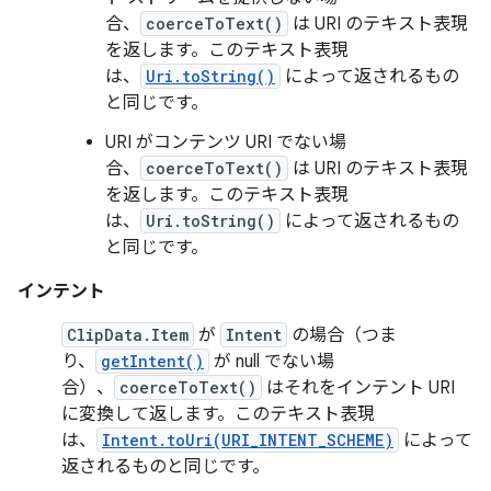
合、
coerceToText()
は URI のテキスト表現
を返します。このテキスト表現
は、
Uri.toString()
によって返されるもの
と同じです。
URI がコンテンツ URI でない場
合、
coerceToText()
は URI のテキスト表現
を返します。このテキスト表現
は、
Uri.toString()
によって返されるもの
と同じです。
インテント
ClipData.Item
が
Intent
の場合（つま
り、
getIntent()
が null でない場
合）、
coerceToText()
はそれをインテント URI
に変換して返します。このテキスト表現
は、
Intent.toUri(URI_INTENT_SCHEME)
によって
返されるものと同じです。