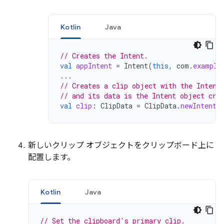
Kotlin
Java
// Creates the Intent.
val
appIntent
=
Intent
(
this
,
com
.
example
...
// Creates a clip object with the Intent
// and its data is the Intent object cre
val
clip
:
ClipData
=
ClipData
.
newIntent
(
新しいクリップ オブジェクトをクリップボード上に
配置します。
Kotlin
Java
// Set the clipboard's primary clip.