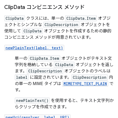
Clip
Data コンビニエンス メソッド
ClipData
クラスには、単一の
ClipData.Item
オブジ
ェクトとシンプルな
ClipDescription
オブジェクトを
使用して
ClipData
オブジェクトを作成するための静的
コンビニエンス メソッドが用意されています。
newPlainText(label, text)
単一の
ClipData.Item
オブジェクトがテキスト文
字列を格納している
ClipData
オブジェクトを返し
ます。
ClipDescription
オブジェクトのラベルは
label
に設定されています。
ClipDescription
内
の単一の MIME タイプは
MIMETYPE_TEXT_PLAIN
で
す。
newPlainText()
を使用すると、テキスト文字列か
らクリップを作成できます。
newUri(resolver, label, URI)