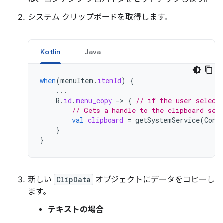
システム クリップボードを取得します。
Kotlin
Java
when
(
menuItem
.
itemId
)
{
...
R
.
id
.
menu_copy
-
>
{
// if the user select
// Gets a handle to the clipboard ser
val
clipboard
=
getSystemService
(
Cont
}
}
新しい
ClipData
オブジェクトにデータをコピーし
ます。
テキストの場合