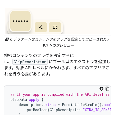
図 7.
デリケートなコンテンツのフラグを設定してコピーされたテ
キストのプレビュー
機密コンテンツのフラグを設定するに
は、
ClipDescription
にブール型のエクストラを追加し
ます。対象 API レベルにかかわらず、すべてのアプリでこ
れを行う必要があります。
// If your app is compiled with the API level 33 S
clipData
.
apply
{
description
.
extras
=
PersistableBundle
().
apply
putBoolean
(
ClipDescription
.
EXTRA_IS_SENSIT
}