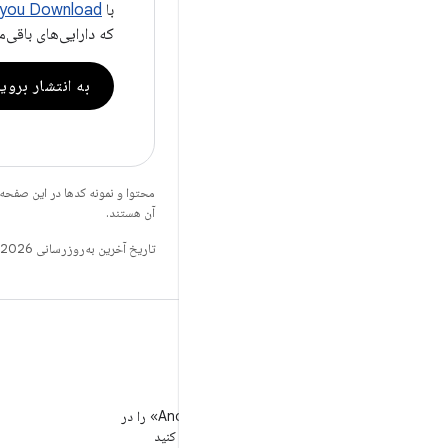
با
 you Download
که دارایی‌های باقی‌
به انتشار بروی
محتوا و نمونه کدها در این صفحه
آن هستند.
تاریخ آخرین به‌روزرسانی 2026-02-27 به‌وقت ساعت هماهنگ جهانی.
WeChat
«توسعه‌دهندگان Android» را در
WeChat دنبال کنید