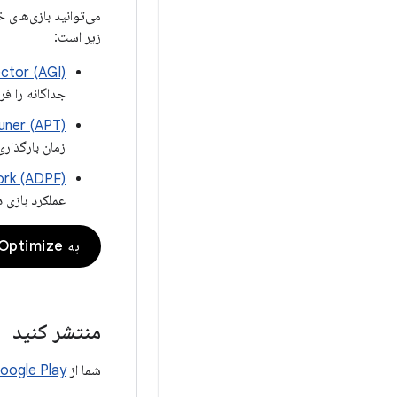
می‌توانید بازی‌های خ
زیر است:
ctor (AGI)
جداگانه را فر
uner (APT)
زمان بارگذاری و رها
ork (ADPF)
عملکرد بازی د
به Optimize بروید
منتشر کنید
شما از
oogle Play