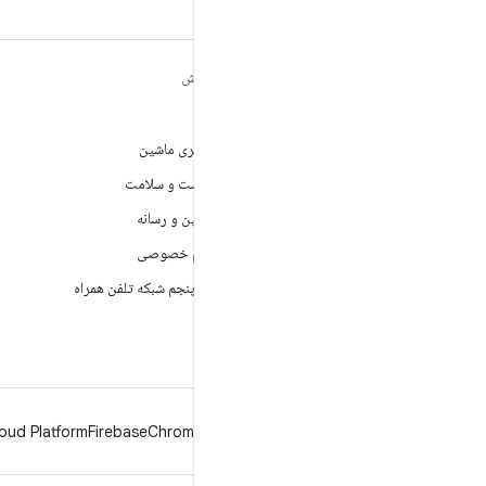
مطالب بیشتر درباره
کاوش
ANDROID
بازی
Android
یادگیری ماشین
Android برای سازمان‌ها
بهداشت و سلامت
امنیت
دوربین و رسانه
منبع آزاد
حریم خصوصی
اخبار
نسل پنجم شبکه تلفن همراه
وبلاگ
پادکست‌ها
oud Platform
Firebase
Chrome
Android