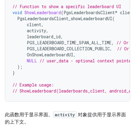
// Function to show a specific leaderboard UI
void
ShowLeaderboard
(
PgsLeaderboardsClient
*
client
PgsLeaderboardsClient_showLeaderboardUI
(
client
,
activity
,
leaderboard_id
,
PGS_LEADERBOARD_TIME_SPAN_ALL_TIME
,
// Or P
PGS_LEADERBOARD_COLLECTION_PUBLIC
,
// Or P
OnShowLeaderboardUI
,
NULL
// user_data - optional context pointer
);
}
// Example usage:
// ShowLeaderboard(leaderboards_client, android_ac
此函数用于显示界面。
activity
对象提供用于显示界面
的上下文。