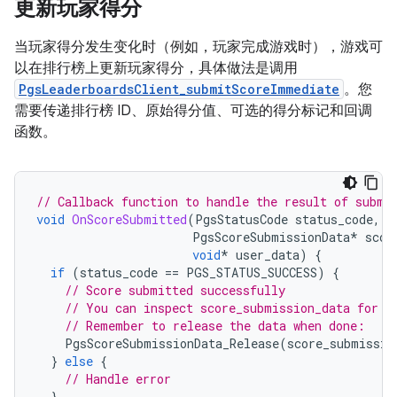
更新玩家得分
当玩家得分发生变化时（例如，玩家完成游戏时），游戏可
以在排行榜上更新玩家得分，具体做法是调用
PgsLeaderboardsClient_submitScoreImmediate
。您
需要传递排行榜 ID、原始得分值、可选的得分标记和回调
函数。
// Callback function to handle the result of submi
void
OnScoreSubmitted
(
PgsStatusCode
status_code
,
PgsScoreSubmissionData
*
scor
void
*
user_data
)
{
if
(
status_code
==
PGS_STATUS_SUCCESS
)
{
// Score submitted successfully
// You can inspect score_submission_data for d
// Remember to release the data when done:
PgsScoreSubmissionData_Release
(
score_submissio
}
else
{
// Handle error
}