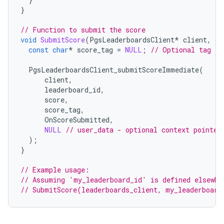
}
// Function to submit the score
void
SubmitScore
(
PgsLeaderboardsClient
*
client
,
co
const
char
*
score_tag
=
NULL
;
// Optional tag
PgsLeaderboardsClient_submitScoreImmediate
(
client
,
leaderboard_id
,
score
,
score_tag
,
OnScoreSubmitted
,
NULL
// user_data - optional context pointer
);
}
// Example usage:
// Assuming 'my_leaderboard_id' is defined elsewhe
// SubmitScore(leaderboards_client, my_leaderboard