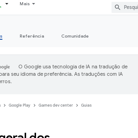
Mais
s
Referência
Comunidade
O Google usa tecnologia de IA na tradução de
ara seu idioma de preferência. As traduções com IA
rros.
s
Google Play
Games dev center
Guias
geral dos