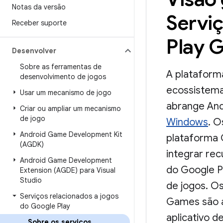
Notas da versão
Servi
Receber suporte
Play 
Desenvolver
Sobre as ferramentas de
A plataform
desenvolvimento de jogos
ecossistema
Usar um mecanismo de jogo
abrange An
Criar ou ampliar um mecanismo
de jogo
Windows
. 
Android Game Development Kit
plataforma 
(AGDK)
integrar rec
Android Game Development
do Google P
Extension (AGDE) para Visual
Studio
de jogos. O
Serviços relacionados a jogos
Games são a 
do Google Play
aplicativo d
Sobre os serviços