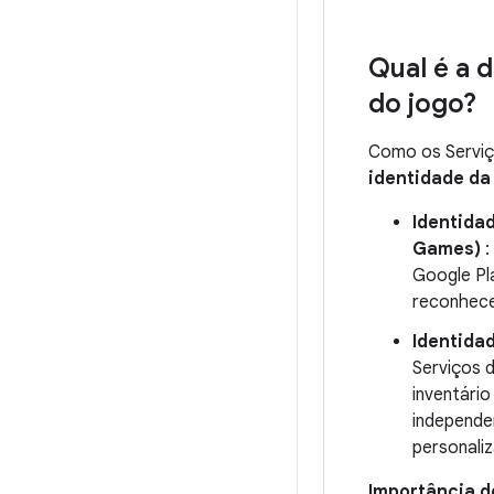
Qual é a 
do jogo?
Como os Serviço
identidade da
Identida
Games)
:
Google Pla
reconhece
Identida
Serviços 
inventári
independe
personali
Importância d