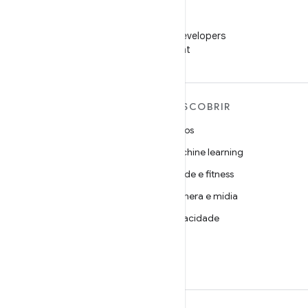
WeChat
Siga o Android Developers
no WeChat
MAIS SOBRE O ANDROID
DESCOBRIR
Android
Jogos
Android para empresas
Machine learning
Segurança
Saúde e fitness
Source
Câmera e mídia
Notícias
Privacidade
Blog
5G
Podcasts