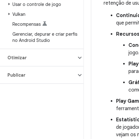
retenção de usu
Usar o controle de jogo
Vulkan
Continui
que permi
Recompensas
Recursos
Gerenciar
,
depurar e criar perfis
no Android Studio
Conq
jogo
Otimizar
Play
para
Publicar
Gráf
comu
Play Gam
ferrament
Estatísti
de jogado
vejam os 