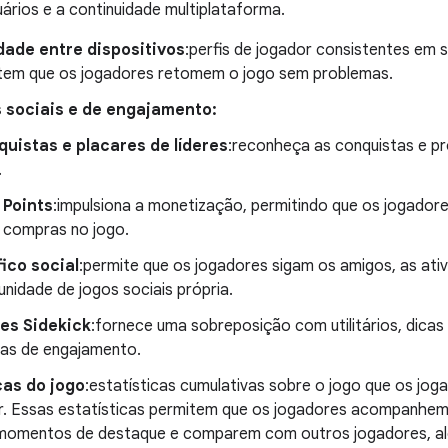
ários e a continuidade multiplataforma.
dade entre dispositivos
:perfis de jogador consistentes em 
tem que os jogadores retomem o jogo sem problemas.
 sociais e de engajamento:
uistas e placares de líderes
:reconheça as conquistas e p
.
 Points
:impulsiona a monetização, permitindo que os jogado
 compras no jogo.
ico social
:permite que os jogadores sigam os amigos, as ati
nidade de jogos sociais própria.
es Sidekick
:fornece uma sobreposição com utilitários, dicas
as de engajamento.
cas do jogo
:estatísticas cumulativas sobre o jogo que os jog
r. Essas estatísticas permitem que os jogadores acompanhem o
momentos de destaque e comparem com outros jogadores, alé