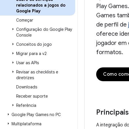
relacionados a jogos do
Play Games.
Google Play
Games tamb
Começar
de perfil de
Configuração do Google Play
oferece ide
Console
jogador em d
Conceitos do jogo
formatos.
Migrar para a v2
Usar as APIs
Revisar as checklists e
Como com
diretrizes
Downloads
Receber suporte
Referência
Principai
Google Play Games no PC
Multiplataforma
A integração d