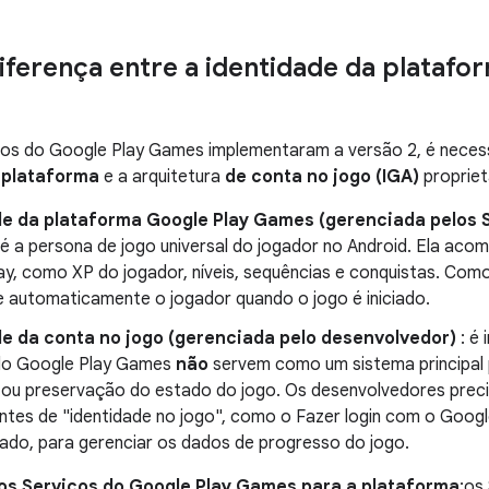
diferença entre a identidade da platafo
s do Google Play Games implementaram a versão 2, é necessár
 plataforma
e a arquitetura
de conta no jogo (IGA)
propriet
de da plataforma Google Play Games (gerenciada pelos S
 é a persona de jogo universal do jogador no Android. Ela aco
y, como XP do jogador, níveis, sequências e conquistas. Como 
 automaticamente o jogador quando o jogo é iniciado.
de da conta no jogo (gerenciada pelo desenvolvedor)
: é
do Google Play Games
não
servem como um sistema principal
o ou preservação do estado do jogo. Os desenvolvedores prec
ntes de "identidade no jogo", como o Fazer login com o Goog
zado, para gerenciar os dados de progresso do jogo.
os Serviços do Google Play Games para a plataforma
:os