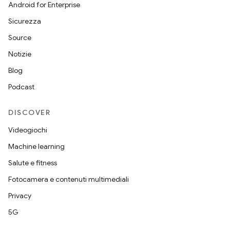
Android for Enterprise
Sicurezza
Source
Notizie
Blog
Podcast
DISCOVER
Videogiochi
Machine learning
Salute e fitness
Fotocamera e contenuti multimediali
Privacy
5G