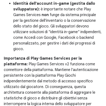
Identità dell'account in-game (gestita dallo
sviluppatore):
è importante notare che Play
Games Services
non
funge da sistema principale
per la gestione dell'inventario o la conservazione
dello stato del gioco. Gli sviluppatori devono
utilizzare soluzioni di "identità in-game" indipendenti,
come Accedi con Google, Facebook o backend
personalizzato, per gestire i dati dei progressi di
gioco.
Importanza di Play Games Services per la
piattaforma:
Play Games Services v2 funziona come
connettore della piattaforma. Mantiene l'autenticazione
persistente con la piattaforma Play Giochi
indipendentemente dal metodo di accesso specifico
utilizzato dal giocatore. Di conseguenza, questa
architettura consente alla piattaforma di aggregare le
statistiche di gioco e distribuire gli obiettivi senza
interrompere la logica interna dello sviluppatore per