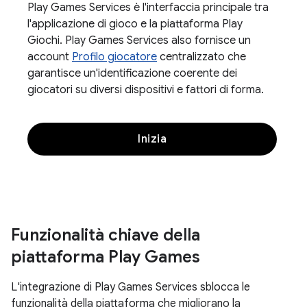
Play Games Services è l'interfaccia principale tra
l'applicazione di gioco e la piattaforma Play
Giochi. Play Games Services also fornisce un
account
Profilo giocatore
centralizzato che
garantisce un'identificazione coerente dei
giocatori su diversi dispositivi e fattori di forma.
Inizia
Funzionalità chiave della
piattaforma Play Games
L'integrazione di Play Games Services sblocca le
funzionalità della piattaforma che migliorano la