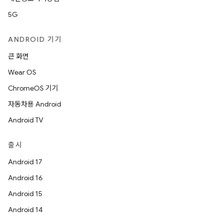
5G
ANDROID 기기
큰 화면
Wear OS
ChromeOS 기기
자동차용 Android
Android TV
출시
Android 17
Android 16
Android 15
Android 14