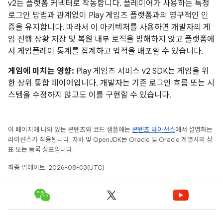
v2는 플랫폼 커넥터로 작동합니다. 플레이어가 사용하는 특정
로그인 방법과 관계없이 Play 게임즈 플랫폼과의 영구적인 인
증을 유지합니다. 따라서 이 아키텍처를 사용하면 개발자의 게
임 진행 상황 저장 및 복원 내부 로직을 방해하지 않고 플랫폼에
서 게임플레이 통계를 집계하고 업적을 배포할 수 있습니다.
게임에 미치는 영향:
Play 게임즈 서비스 v2 SDK는 게임을 위
한 상위 통합 레이어입니다. 개발자는 기존 로그인 흐름 또는 시
스템을 수정하지 않고도 이를 구현할 수 있습니다.
이 페이지에 나와 있는 콘텐츠와 코드 샘플에는
콘텐츠 라이선스
에서 설명하는
라이선스가 적용됩니다. 자바 및 OpenJDK는 Oracle 및 Oracle 계열사의 상
표 또는 등록 상표입니다.
최종 업데이트: 2026-08-03(UTC)