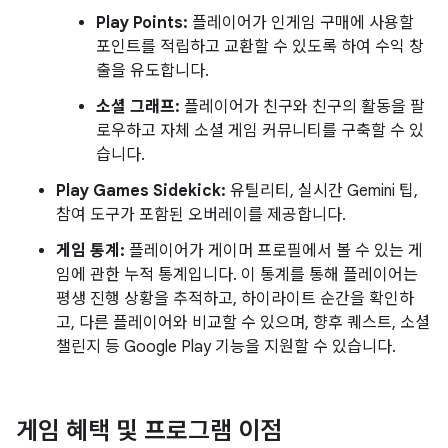
Play Points:
플레이어가 인게임 구매에 사용할
포인트를 적립하고 교환할 수 있도록 하여 수익 창
출을 유도합니다.
소셜 그래프:
플레이어가 친구와 친구의 활동을 팔
로우하고 자체 소셜 게임 커뮤니티를 구축할 수 있
습니다.
Play Games Sidekick:
유틸리티, 실시간 Gemini 팁,
참여 도구가 포함된 오버레이를 제공합니다.
게임 통계:
플레이어가 게이머 프로필에서 볼 수 있는 게
임에 관한 누적 통계입니다. 이 통계를 통해 플레이어는
평생 진행 상황을 추적하고, 하이라이트 순간을 확인하
고, 다른 플레이어와 비교할 수 있으며, 향후 퀘스트, 소셜
챌린지 등 Google Play 기능을 지원할 수 있습니다.
게임 혜택 및 프로그램 이점