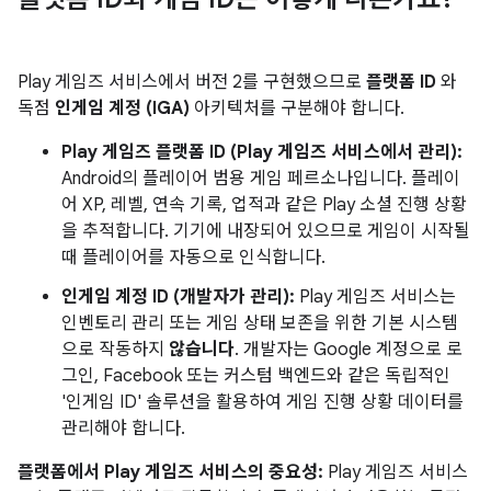
Play 게임즈 서비스에서 버전 2를 구현했으므로
플랫폼 ID
와
독점
인게임 계정 (IGA)
아키텍처를 구분해야 합니다.
Play 게임즈 플랫폼 ID (Play 게임즈 서비스에서 관리):
Android의 플레이어 범용 게임 페르소나입니다. 플레이
어 XP, 레벨, 연속 기록, 업적과 같은 Play 소셜 진행 상황
을 추적합니다. 기기에 내장되어 있으므로 게임이 시작될
때 플레이어를 자동으로 인식합니다.
인게임 계정 ID (개발자가 관리):
Play 게임즈 서비스는
인벤토리 관리 또는 게임 상태 보존을 위한 기본 시스템
으로 작동하지
않습니다
. 개발자는 Google 계정으로 로
그인, Facebook 또는 커스텀 백엔드와 같은 독립적인
'인게임 ID' 솔루션을 활용하여 게임 진행 상황 데이터를
관리해야 합니다.
플랫폼에서 Play 게임즈 서비스의 중요성:
Play 게임즈 서비스