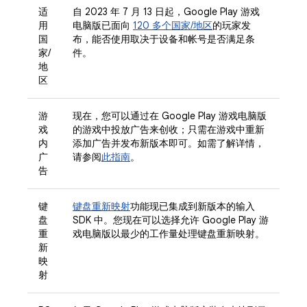
适
自 2023 年 7 月 13 日起，Google Play 游戏
用
电脑版已面向
120 多个国家/地区
的玩家发
国
布，能否使用取决于设备和帐号是否满足条
家/
件。
地
区
游
现在，您可以通过在 Google Play 游戏电脑版
戏
的游戏中投放广告来创收；只需在游戏中重新
内
添加广告并发布新版本即可。如需了解详情，
广
请参阅
此指南
。
告
键
键盘重新映射
功能现已集成到新版本的输入
盘
SDK 中。您现在可以选择允许 Google Play 游
重
戏电脑版以最少的工作量处理键盘重新映射。
新
映
射