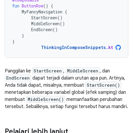
fun
ButtonRow
()
{
MyFancyNavigation
{
StartScreen
()
MiddleScreen
()
EndScreen
()
}
}
ThinkingInComposeSnippets
.
kt
Panggilan ke
StartScreen
,
MiddleScreen
, dan
EndScreen
dapat terjadi dalam urutan apa pun. Artinya,
Anda tidak dapat, misalnya, membuat
StartScreen()
menetapkan beberapa variabel global (efek samping) dan
membuat
MiddleScreen()
memanfaatkan perubahan
tersebut. Sebaliknya, setiap fungsi tersebut harus mandiri.
Pelajari lebih lanjut