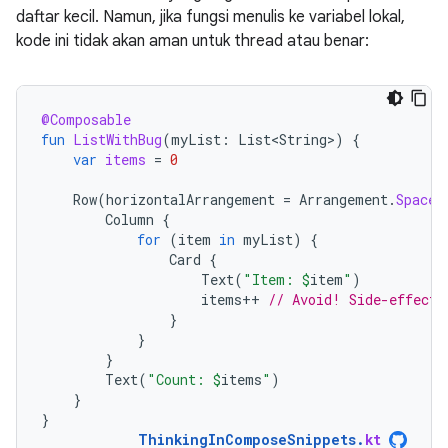
daftar kecil. Namun, jika fungsi menulis ke variabel lokal,
kode ini tidak akan aman untuk thread atau benar:
@Composable
fun
ListWithBug
(
myList
:
List<String>
)
{
var
items
=
0
Row
(
horizontalArrangement
=
Arrangement
.
SpaceB
Column
{
for
(
item
in
myList
)
{
Card
{
Text
(
"Item: 
$
item
"
)
items
++
// Avoid! Side-effect 
}
}
}
Text
(
"Count: 
$
items
"
)
}
}
ThinkingInComposeSnippets
.
kt