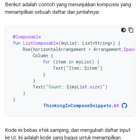
Berikut adalah contoh yang menunjukkan komposisi yang
menampilkan sebuah daftar dan jumlahnya:
@Composable
fun
ListComposable
(
myList
:
List<String>
)
{
Row
(
horizontalArrangement
=
Arrangement
.
SpaceB
Column
{
for
(
item
in
myList
)
{
Text
(
"Item: 
$
item
"
)
}
}
Text
(
"Count: 
${
myList
.
size
}
"
)
}
}
ThinkingInComposeSnippets
.
kt
Kode ini bebas efek samping, dan mengubah daftar input
ke UI. Ini adalah kode yang bagus untuk menampilkan