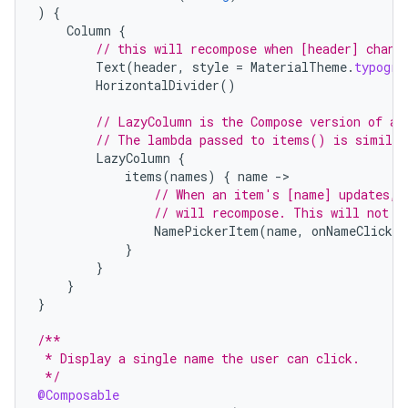
)
{
Column
{
// this will recompose when [header] chang
Text
(
header
,
style
=
MaterialTheme
.
typogra
HorizontalDivider
()
// LazyColumn is the Compose version of a 
// The lambda passed to items() is similar
LazyColumn
{
items
(
names
)
{
name
-
// When an item's [name] updates, 
// will recompose. This will not r
NamePickerItem
(
name
,
onNameClicked
}
}
}
}
/**
 * Display a single name the user can click.
 */
@Composable