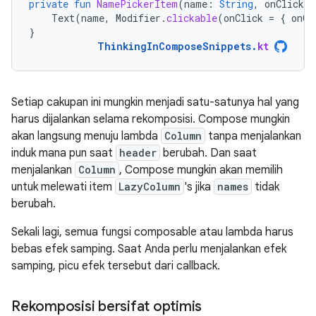
private
fun
NamePickerItem
(
name
:
String
,
onClicked
Text
(
name
,
Modifier
.
clickable
(
onClick
=
{
onCl
}
ThinkingInComposeSnippets
.
kt
Setiap cakupan ini mungkin menjadi satu-satunya hal yang
harus dijalankan selama rekomposisi. Compose mungkin
akan langsung menuju lambda
Column
tanpa menjalankan
induk mana pun saat
header
berubah. Dan saat
menjalankan
Column
, Compose mungkin akan memilih
untuk melewati item
LazyColumn
's jika
names
tidak
berubah.
Sekali lagi, semua fungsi composable atau lambda harus
bebas efek samping. Saat Anda perlu menjalankan efek
samping, picu efek tersebut dari callback.
Rekomposisi bersifat optimis