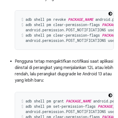
adb shell pm revoke 
PACKAGE_NAME
 android.pe
adb shell pm clear-permission-flags 
PACKAGE
  android.permission.POST_NOTIFICATIONS user
adb shell pm clear-permission-flags 
PACKAGE
  android.permission.POST_NOTIFICATIONS user
Pengguna tetap mengaktifkan notifikasi saat aplikasi
diinstal di perangkat yang menjalankan 12L atau lebih
rendah, lalu perangkat diupgrade ke Android 13 atau
yang lebih baru:
adb shell pm grant 
PACKAGE_NAME
 android.per
adb shell pm set-permission-flags 
PACKAGE_N
  android.permission.POST_NOTIFICATIONS user
adb shell pm clear-permission-flags 
PACKAGE