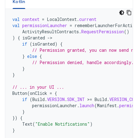
Kotlin
val
context
=
LocalContext
.
current
val
permissionLauncher
=
rememberLauncherForActivi
ActivityResultContracts
.
RequestPermission
()
)
{
isGranted
-
if
(
isGranted
)
{
// Permission granted, you can now send no
}
else
{
// Permission denied, handle accordingly.
}
}
// ... in your UI ...
Button
(
onClick
=
{
if
(
Build
.
VERSION
.
SDK_INT
>
=
Build
.
VERSION_COD
permissionLauncher
.
launch
(
Manifest
.
permiss
}
})
{
Text
(
"Enable Notifications"
)
}