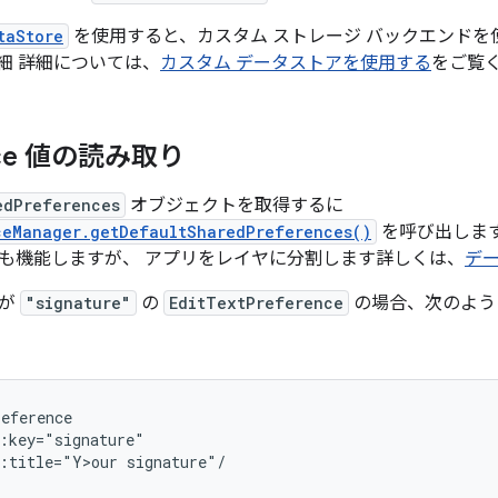
taStore
を使用すると、カスタム ストレージ バックエンドを
細 詳細については、
カスタム データストアを使用する
をご覧
ence 値の読み取り
edPreferences
オブジェクトを取得するに
ceManager.getDefaultSharedPreferences()
を呼び出します
も機能しますが、 アプリをレイヤに分割します詳しくは、
デー
ーが
"signature"
の
EditTextPreference
の場合、次のよう
:title="Y>our
signature"/