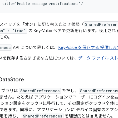
:title="Enable
message
>notifications"/
スイッチを「オン」に切り替えたとき状態（
SharedPreferen
ns" : "true"
の Key-Value ペアで更新を行います。使用さ
もの。
ences
API について詳しくは、
Key-Value を保存する 提供しま
でデータを保存するさまざまな方法については、
データ ファイル ス
Data
Store
 ライブラリは
SharedPreferences
ただし、
SharedPreference
ません。たとえば アプリケーションでユーザーにログインを
ーション設定をクラウドに移行して、その設定がクラウド全体に
できます。同様に、アプリケーションに デバイス固有のオプ
設定を持ち、
SharedPreferences
を理想的とは言えません。