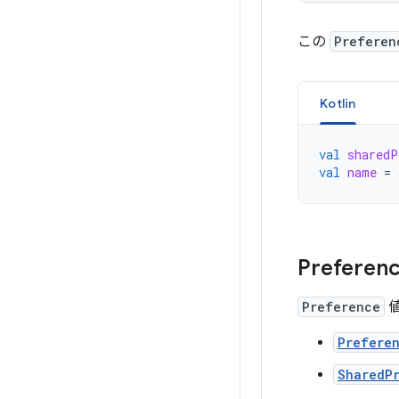
この
Preferen
Kotlin
val
sharedP
val
name
=
Prefer
Preference
値
Prefere
SharedP