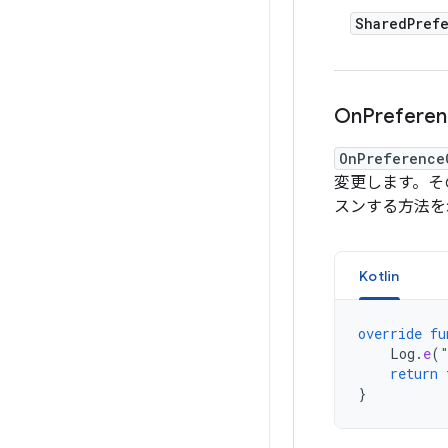
Shared
Pref
On
Prefere
OnPreference
変更します。そ
スンする方法を
Kotlin
override
fu
Log
.
e
(
return
}