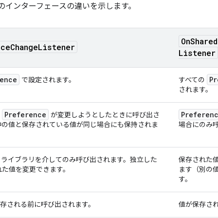
つのインターフェースの違いを示します。
On
Shared
nce
Change
Listener
Listener
rence
Pr
で設定されます。
すべての
されます。
Preference
Preferen
を
が変更しようとしたときに呼び出さ
中の値と保存されている値が同じ場合にも保持されま
場合にのみ
ライブラリを介してのみ呼び出されます。独立した
保存された
れた値を変更できます。
ます（別の
す。
存される前に呼び出されます。
値が保存さ