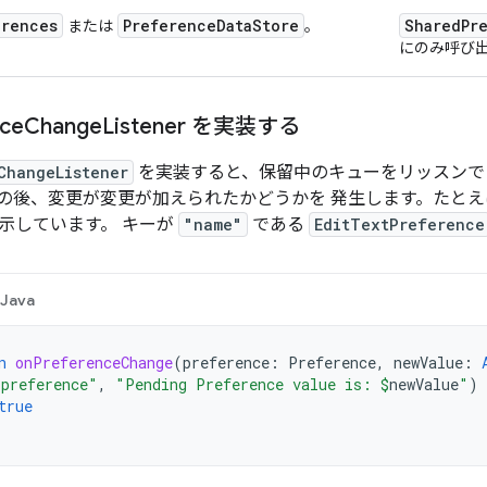
erences
Preference
Data
Store
Shared
Pr
または
。
にのみ呼び
nce
Change
Listener を実装する
ChangeListener
を実装すると、保留中のキューをリッスンで
の後、変更が変更が加えられたかどうかを 発生します。たと
示しています。 キーが
"name"
である
EditTextPreference
Java
n
onPreferenceChange
(
preference
:
Preference
,
newValue
:
"preference"
,
"Pending Preference value is: 
$
newValue
"
)
true