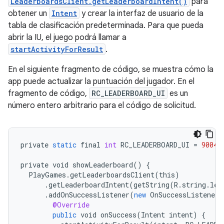
LeaderboardsClient.getLeaderboardIntent()
para
obtener un
Intent
y crear la interfaz de usuario de la
tabla de clasificación predeterminada. Para que pueda
abrir la IU, el juego podrá llamar a
startActivityForResult
.
En el siguiente fragmento de código, se muestra cómo la
app puede actualizar la puntuación del jugador. En el
fragmento de código,
RC_LEADERBOARD_UI
es un
número entero arbitrario para el código de solicitud.
private
static
final
int
RC_LEADERBOARD_UI
=
9004
;
private
void
showLeaderboard
()
{
PlayGames
.
getLeaderboardsClient
(
this
)
.
getLeaderboardIntent
(
getString
(
R
.
string
.
lea
.
addOnSuccessListener
(
new
OnSuccessListener<
@Override
public
void
onSuccess
(
Intent
intent
)
{