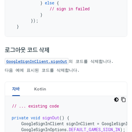
}
else
{
// sign in failed
}
});
}
로그아웃 코드 삭제
의 코드를 삭제합니다.
GoogleSignInClient.signOut
다음 예에 표시된 코드를 삭제합니다.
자바
Kotlin
// ... existing code
private
void
signOut
()
{
GoogleSignInClient
signInClient
=
GoogleSignIn
GoogleSignInOptions
.
DEFAULT_GAMES_SIGN_IN
);