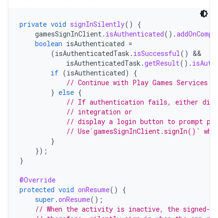
private
void
signInSilently
()
{
gamesSignInClient
.
isAuthenticated
().
addOnCompl
boolean
isAuthenticated
=
(
isAuthenticatedTask
.
isSuccessful
()
&&
isAuthenticatedTask
.
getResult
().
isAuth
if
(
isAuthenticated
)
{
// Continue with Play Games Services
}
else
{
// If authentication fails, either dis
// integration or
// display a login button to prompt pl
// Use`gamesSignInClient.signIn()` whe
}
});
}
@Override
protected
void
onResume
()
{
super
.
onResume
();
// When the activity is inactive, the signed-i