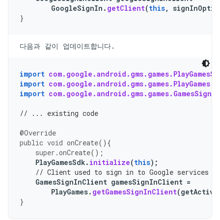
GoogleSignIn
.
getClient
(
this
,
signInOptio
}
다음과 같이 업데이트합니다.
import
com.google.android.gms.games.PlayGamesSd
import
com.google.android.gms.games.PlayGames
;
import
com.google.android.gms.games.GamesSignIn
// ... existing code
@Override
public
void
onCreate
(){
super
.
onCreate
();
PlayGamesSdk
.
initialize
(
this
);
// Client used to sign in to Google services
GamesSignInClient
gamesSignInClient
=
PlayGames
.
getGamesSignInClient
(
getActivi
}