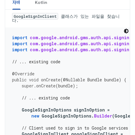
자바
Kotlin
클래스가 있는 파일을 찾습니
GoogleSignInClient
다.
import
com.google.android.gms.auth.api.signin.G
import
com.google.android.gms.auth.api.signin.G
import
com.google.android.gms.auth.api.signin.G
// ... existing code
@Override
public
void
onCreate
(
@Nullable
Bundle
bundle
)
{
super
.
onCreate
(
bundle
);
// ... existing code
GoogleSignInOptions
signInOption
=
new
GoogleSignInOptions
.
Builder
(
GoogleS
// Client used to sign in to Google services
GoogleSignInClient
googleSignInClient
=