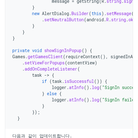
message
=
getString
(
R
.
string
.
signi
}
new
AlertDialog
.
Builder
(
this
).
setMessage
(
m
.
setNeutralButton
(
android
.
R
.
string
.
ok
,
}
}
}
private
void
showSignInPopup
()
{
Games
.
getGamesClient
(
requireContext
(),
signedInAcc
.
setViewForPopups
(
contentView
)
.
addOnCompleteListener
(
task
->
{
if
(
task
.
isSuccessful
())
{
logger
.
atInfo
().
log
(
"SignIn succes
}
else
{
logger
.
atInfo
().
log
(
"SignIn failed
}
});
}
다음과 같이 업데이트합니다.