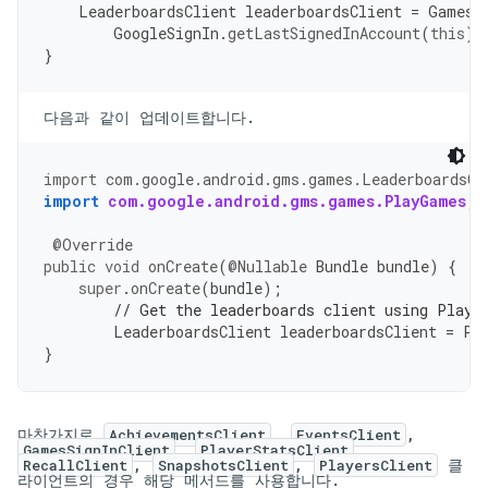
LeaderboardsClient
leaderboardsClient
=
Games
.
GoogleSignIn
.
getLastSignedInAccount
(
this
))
}
다음과 같이 업데이트합니다.
import
com.google.android.gms.games.LeaderboardsCl
import
com.google.android.gms.games.PlayGames
;
@Override
public
void
onCreate
(
@Nullable
Bundle
bundle
)
{
super
.
onCreate
(
bundle
);
// Get the leaderboards client using Play 
LeaderboardsClient
leaderboardsClient
=
Pl
}
마찬가지로
,
,
AchievementsClient
EventsClient
,
,
GamesSignInClient
PlayerStatsClient
,
,
클
RecallClient
SnapshotsClient
PlayersClient
라이언트의 경우 해당 메서드를 사용합니다.