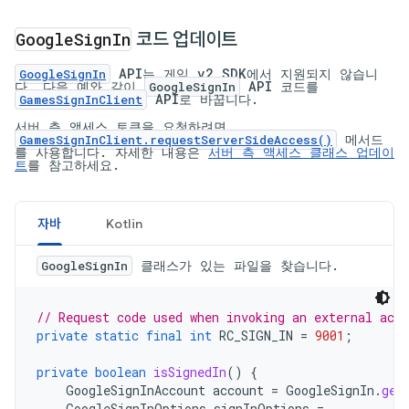
Google
Sign
In
코드 업데이트
API는 게임 v2 SDK에서 지원되지 않습니
GoogleSignIn
다. 다음 예와 같이
API 코드를
GoogleSignIn
API로 바꿉니다.
GamesSignInClient
서버 측 액세스 토큰을 요청하려면
메서드
GamesSignInClient.requestServerSideAccess()
를 사용합니다. 자세한 내용은
서버 측 액세스 클래스 업데이
트
를 참고하세요.
자바
Kotlin
클래스가 있는 파일을 찾습니다.
GoogleSignIn
// Request code used when invoking an external acti
private
static
final
int
RC_SIGN_IN
=
9001
;
private
boolean
isSignedIn
()
{
GoogleSignInAccount
account
=
GoogleSignIn
.
get
GoogleSignInOptions
signInOptions
=