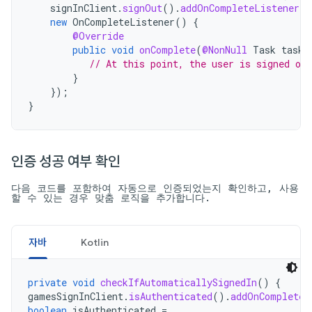
signInClient
.
signOut
().
addOnCompleteListener
(
t
new
OnCompleteListener
()
{
@Override
public
void
onComplete
(
@NonNull
Task
task
)
// At this point, the user is signed out
}
});
}
인증 성공 여부 확인
다음 코드를 포함하여 자동으로 인증되었는지 확인하고, 사용
할 수 있는 경우 맞춤 로직을 추가합니다.
자바
Kotlin
private
void
checkIfAutomaticallySignedIn
()
{
gamesSignInClient
.
isAuthenticated
().
addOnCompleteL
boolean
isAuthenticated
=