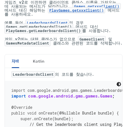
게임즈 v2로 이전하면 클라이언트 클래스 이름을 가져오는
데 사용되는 메서드가 달라집니다.
Games.getxxxClient()
메서드 대신 해당하는
메서드
PlayGames.getxxxClient()
를 사용하세요.
예를 들어
의 경우
LeaderboardsClient
메서드 대신
Games.getLeaderboardsClient()
를 사용합니다.
PlayGames.getLeaderboardsClient()
게임 v2에는 대체 클래스가 없으므로
및
GamesClient
클래스와 관련된 코드를 삭제합니다.
GamesMetadataClient
자바
Kotlin
의 코드를 찾습니다.
LeaderboardsClient
import
com.google.android.gms.games.LeaderboardsCl
import
com.google.android.gms.games.Games
;
@Override
public
void
onCreate
(
@Nullable
Bundle
bundle
)
{
super
.
onCreate
(
bundle
);
// Get the leaderboards client using Play 