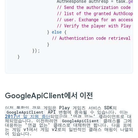
AuthResponse
authresp
=
task
.
getR
// Send the authorization code as
// list of the granted AuthScopes
// user. Exchange for an access t
// Verify the player with Play G
}
else
{
// Authentication code retrieval fa
}
});
}
Google
Api
Client에서 이전
이전 통합의 경우 게임은 Play 게임즈 서비스 SDK의
API 변형에 종속될 수 있습니다. 이는
GoogleApiClient
2017년 말 지원 중단
되었으며 '연결 없는' 클라이언트로 대
체되었습니다. 이전하려면
클래스를 그에
GoogleApiClient
대응하는 '연결 없는' 클래스로 대체하면 됩니다. 다음 표에
는 게임 v1에서 게임 v2로의 일반적인 클래스 매핑이 나열되
어 있습니다.