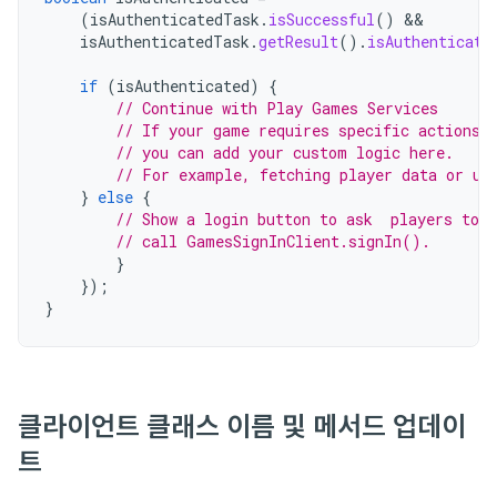
(
isAuthenticatedTask
.
isSuccessful
()
&&
isAuthenticatedTask
.
getResult
().
isAuthenticate
if
(
isAuthenticated
)
{
// Continue with Play Games Services
// If your game requires specific actions 
// you can add your custom logic here.
// For example, fetching player data or up
}
else
{
// Show a login button to ask  players to s
// call GamesSignInClient.signIn().
}
});
}
클라이언트 클래스 이름 및 메서드 업데이
트