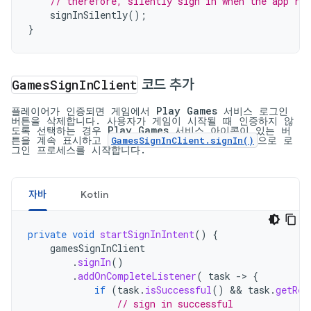
// therefore, silently sign in when the app re
signInSilently
();
}
Games
Sign
In
Client
코드 추가
플레이어가 인증되면 게임에서 Play Games 서비스 로그인
버튼을 삭제합니다. 사용자가 게임이 시작될 때 인증하지 않
도록 선택하는 경우 Play Games 서비스 아이콘이 있는 버
튼을 계속 표시하고
으로 로
GamesSignInClient.signIn()
그인 프로세스를 시작합니다.
자바
Kotlin
private
void
startSignInIntent
()
{
gamesSignInClient
.
signIn
()
.
addOnCompleteListener
(
task
->
{
if
(
task
.
isSuccessful
()
&&
task
.
getRes
// sign in successful