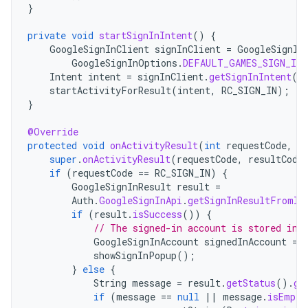
}
private
void
startSignInIntent
()
{
GoogleSignInClient
signInClient
=
GoogleSignIn
GoogleSignInOptions
.
DEFAULT_GAMES_SIGN_IN
)
Intent
intent
=
signInClient
.
getSignInIntent
()
startActivityForResult
(
intent
,
RC_SIGN_IN
);
}
@Override
protected
void
onActivityResult
(
int
requestCode
,
i
super
.
onActivityResult
(
requestCode
,
resultCode
if
(
requestCode
==
RC_SIGN_IN
)
{
GoogleSignInResult
result
=
Auth
.
GoogleSignInApi
.
getSignInResultFromIn
if
(
result
.
isSuccess
())
{
// The signed-in account is stored in 
GoogleSignInAccount
signedInAccount
=
showSignInPopup
();
}
else
{
String
message
=
result
.
getStatus
().
ge
if
(
message
==
null
||
message
.
isEmpty