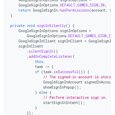
GoogleSignInOptions
.
DEFAULT_GAMES_SIGN_IN
;
return
GoogleSignIn
.
hasPermissions
(
account
,
si
}
private
void
signInSilently
()
{
GoogleSignInOptions
signInOptions
=
GoogleSignInOptions
.
DEFAULT_GAMES_SIGN_IN
;
GoogleSignInClient
signInClient
=
GoogleSignIn
signInClient
.
silentSignIn
()
.
addOnCompleteListener
(
this
,
task
->
{
if
(
task
.
isSuccessful
())
{
// The signed-in account is stored
GoogleSignInAccount
signedInAccoun
showSignInPopup
();
}
else
{
// Perform interactive sign in.
startSignInIntent
();
}
});