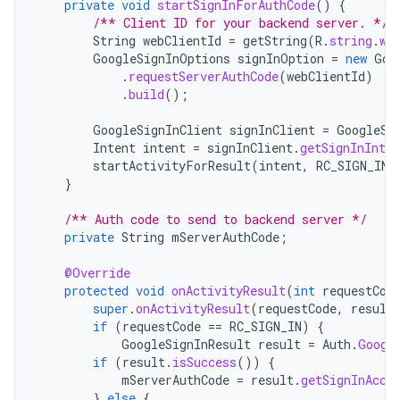
private
void
startSignInForAuthCode
()
{
/** Client ID for your backend server. */
String
webClientId
=
getString
(
R
.
string
.
we
GoogleSignInOptions
signInOption
=
new
Goo
.
requestServerAuthCode
(
webClientId
)
.
build
();
GoogleSignInClient
signInClient
=
GoogleSi
Intent
intent
=
signInClient
.
getSignInInten
startActivityForResult
(
intent
,
RC_SIGN_IN
)
}
/** Auth code to send to backend server */
private
String
mServerAuthCode
;
@Override
protected
void
onActivityResult
(
int
requestCod
super
.
onActivityResult
(
requestCode
,
result
if
(
requestCode
==
RC_SIGN_IN
)
{
GoogleSignInResult
result
=
Auth
.
Googl
if
(
result
.
isSuccess
())
{
mServerAuthCode
=
result
.
getSignInAcco
}
else
{