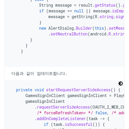
String
message
=
result
.
getStatus
().
ge
if
(
message
==
null
||
message
.
isEmpty
message
=
getString
(
R
.
string
.
signi
}
new
AlertDialog
.
Builder
(
this
).
setMessa
.
setNeutralButton
(
android
.
R
.
string
}
}
}
다음과 같이 업데이트합니다.
private
void
startRequestServerSideAccess
()
{
GamesSignInClient
gamesSignInClient
=
PlayGa
gamesSignInClient
.
requestServerSideAccess
(
OAUTH_2_WEB_CLI
/* forceRefreshToken= */
false
,
/* addi
.
addOnCompleteListener
(
task
->
{
if
(
task
.
isSuccessful
())
{