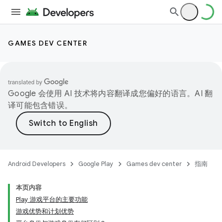
GAMES DEV CENTER
Google 会使用 AI 技术将内容翻译成您偏好的语言。AI 翻
译可能包含错误。
Android Developers
Google Play
Games dev center
指南
本页内容
Play 游戏平台的主要功能
游戏优势和计划优势