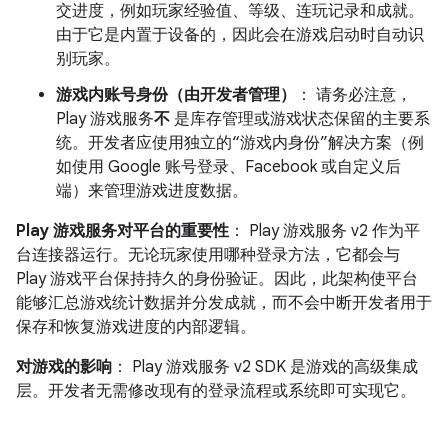
交进度，例如玩家经验值、等级、连玩记录和成就。
由于它是内置于设备的，因此会在游戏启动时自动识
别玩家。
游戏内账号身份（由开发者管理）
： 请务必注意，
Play 游戏服务
不
是库存管理或游戏状态保留的主要系
统。开发者应使用独立的“游戏内身份”解决方案（例
如使用 Google 账号登录、Facebook 或自定义后
端）来管理游戏进度数据。
Play 游戏服务对平台的重要性
： Play 游戏服务 v2 作为平
台连接器运行。无论玩家使用哪种登录方法，它都会与
Play 游戏平台保持持久的身份验证。因此，此架构使平台
能够汇总游戏统计数据并分发成就，而不会中断开发者用于
保存和恢复游戏进度的内部逻辑。
对游戏的影响
： Play 游戏服务 v2 SDK 是游戏的高级集成
层。开发者无需修改现有的登录流程或系统即可实现它。