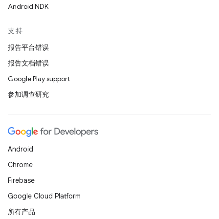
Android NDK
支持
报告平台错误
报告文档错误
Google Play support
参加调查研究
Android
Chrome
Firebase
Google Cloud Platform
所有产品