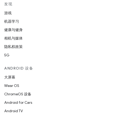
发现
游戏
机器学习
健康与健身
相机与媒体
隐私权政策
5G
ANDROID 设备
大屏幕
Wear OS
ChromeOS 设备
Android for Cars
Android TV