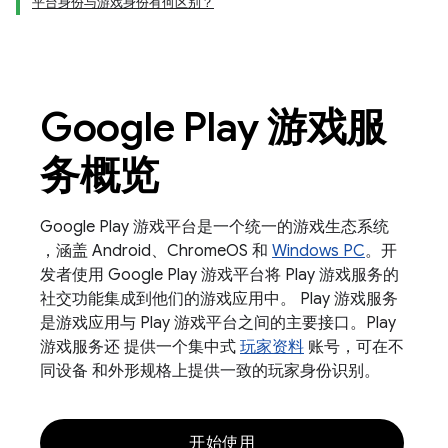
平台身份与游戏身份有何区别？
Google Play 游戏服
务概览
Google Play 游戏平台是一个统一的游戏生态系统
，涵盖 Android、ChromeOS 和
Windows PC
。开
发者使用 Google Play 游戏平台将 Play 游戏服务的
社交功能集成到他们的游戏应用中。 Play 游戏服务
是游戏应用与 Play 游戏平台之间的主要接口。Play
游戏服务还 提供一个集中式
玩家资料
账号，可在不
同设备 和外形规格上提供一致的玩家身份识别。
开始使用