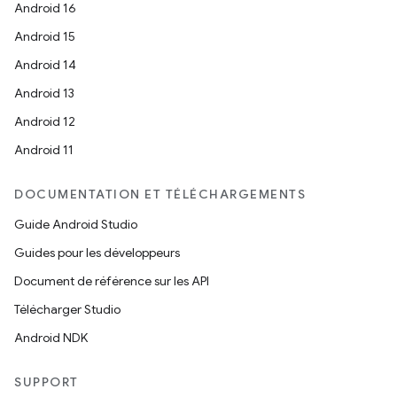
Android 16
Android 15
Android 14
Android 13
Android 12
Android 11
DOCUMENTATION ET TÉLÉCHARGEMENTS
Guide Android Studio
Guides pour les développeurs
Document de référence sur les API
Télécharger Studio
Android NDK
SUPPORT