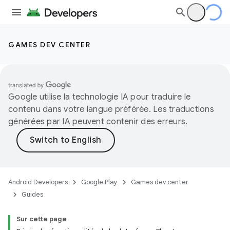
GAMES DEV CENTER
Google utilise la technologie IA pour traduire le
contenu dans votre langue préférée. Les traductions
générées par IA peuvent contenir des erreurs.
Android Developers
Google Play
Games dev center
Guides
Sur cette page