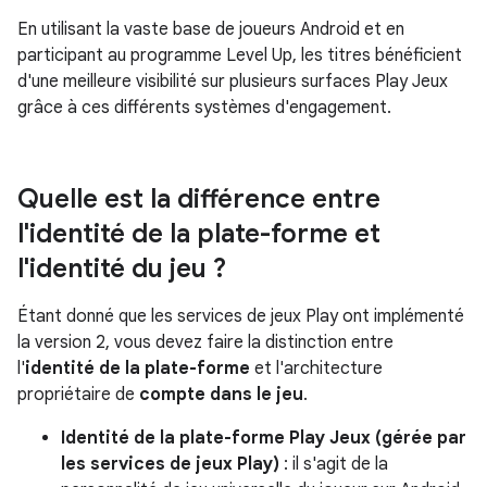
En utilisant la vaste base de joueurs Android et en
participant au programme Level Up, les titres bénéficient
d'une meilleure visibilité sur plusieurs surfaces Play Jeux
grâce à ces différents systèmes d'engagement.
Quelle est la différence entre
l'identité de la plate-forme et
l'identité du jeu ?
Étant donné que les services de jeux Play ont implémenté
la version 2, vous devez faire la distinction entre
l'
identité de la plate-forme
et l'architecture
propriétaire de
compte dans le jeu
.
Identité de la plate-forme Play Jeux (gérée par
les services de jeux Play)
: il s'agit de la