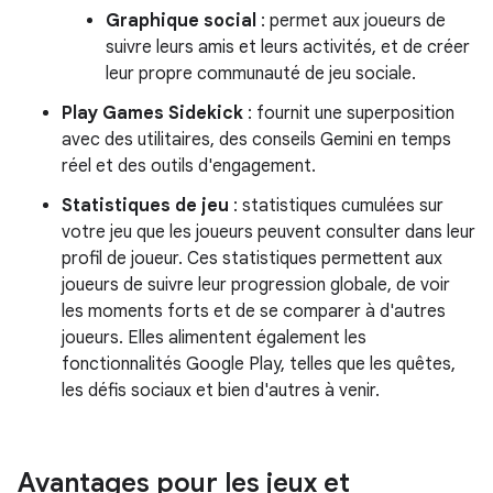
Graphique social
: permet aux joueurs de
suivre leurs amis et leurs activités, et de créer
leur propre communauté de jeu sociale.
Play Games Sidekick
: fournit une superposition
avec des utilitaires, des conseils Gemini en temps
réel et des outils d'engagement.
Statistiques de jeu
: statistiques cumulées sur
votre jeu que les joueurs peuvent consulter dans leur
profil de joueur. Ces statistiques permettent aux
joueurs de suivre leur progression globale, de voir
les moments forts et de se comparer à d'autres
joueurs. Elles alimentent également les
fonctionnalités Google Play, telles que les quêtes,
les défis sociaux et bien d'autres à venir.
Avantages pour les jeux et