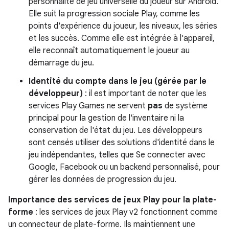
personnalité de jeu universelle du joueur sur Android.
Elle suit la progression sociale Play, comme les
points d'expérience du joueur, les niveaux, les séries
et les succès. Comme elle est intégrée à l'appareil,
elle reconnaît automatiquement le joueur au
démarrage du jeu.
Identité du compte dans le jeu (gérée par le
développeur)
: il est important de noter que les
services Play Games ne servent
pas
de système
principal pour la gestion de l'inventaire ni la
conservation de l'état du jeu. Les développeurs
sont censés utiliser des solutions d'identité dans le
jeu indépendantes, telles que Se connecter avec
Google, Facebook ou un backend personnalisé, pour
gérer les données de progression du jeu.
Importance des services de jeux Play pour la plate-
forme
: les services de jeux Play v2 fonctionnent comme
un connecteur de plate-forme. Ils maintiennent une