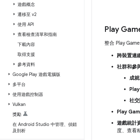
遊戲概念
遷移至 v2
使用 API
Play G
查看檢查清單和指南
整合 Play 
下載內容
取得支援
跨裝置連
參考資料
社群和參
Google Play 遊戲電腦版
成就
多平台
Pla
使用遊戲控制器
社交
Vulkan
Play Ga
獎勵
遊戲統計
在 Android Studio 中管理、偵錯
度、查看精
及剖析