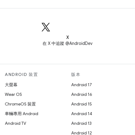
X
在 X 中追蹤 @AndroidDev
ANDROID 裝置
版本
大螢幕
Android 17
Wear OS
Android 16
ChromeOS 裝置
Android 15
車輛專用 Android
Android 14
Android TV
Android 13
Android 12