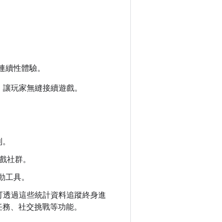
台連續性體驗。
，讓玩家無縫接續遊戲。
利。
戲社群。
互動工具。
可透過這些統計資料追蹤終身進
 的任務、社交挑戰等功能。