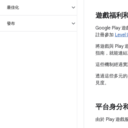
最佳化
遊戲福利
發布
Google P
註冊參加
Level 
將遊戲與 Pla
指南，就能連結
這些機制經過實
透過這些多元的參
見度。
平台身分
由於 Play 遊