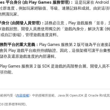
mes 平台身分 (由 Play Games 服務管理)：
這是玩家在 Andro
lay 社群進度，例如玩家經驗值、等級、連勝記錄和成就。由於這
動辨識玩家。
身分 (由開發人員管理)：
請務必注意，Play 遊戲服務「並非」
遊戲狀態。開發人員應使用獨立的「遊戲內身分」解決方案 (例如「
ook 或自訂後端)，管理遊戲進度資料。
s 服務對平台的重大意義：
Play Games 服務第 2 版可做為平
會與 Play 遊戲平台維持持續驗證。因此，這個架構可讓平台
儲存及還原遊戲進度的內部邏輯。
Play Games 服務第 2 版 SDK 是遊戲的高階整合層。開
項功能。
碼範例均受《
內容授權
》中的授權所規範。Java 與 OpenJDK 是 Oracle 
03 (世界標準時間)。