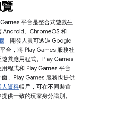
總覽
lay Games 平台是整合式遊戲生
ndroid、ChromeOS 和
電腦
。開發人員可透過 Google
s 平台，將 Play Games 服務社
戲應用程式。Play Games
程式和 Play Games 平台
。Play Games 服務也提供
個人資料
帳戶，可在不同裝置
中提供一致的玩家身分識別。