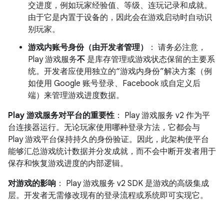
交进度，例如玩家经验值、等级、连玩记录和成就。
由于它是内置于设备的，因此会在游戏启动时自动识
别玩家。
游戏内账号身份（由开发者管理）
： 请务必注意，
Play 游戏服务
不
是库存管理或游戏状态保留的主要系
统。开发者应使用独立的“游戏内身份”解决方案（例
如使用 Google 账号登录、Facebook 或自定义后
端）来管理游戏进度数据。
Play 游戏服务对平台的重要性
： Play 游戏服务 v2 作为平
台连接器运行。无论玩家使用哪种登录方法，它都会与
Play 游戏平台保持持久的身份验证。因此，此架构使平台
能够汇总游戏统计数据并分发成就，而不会中断开发者用于
保存和恢复游戏进度的内部逻辑。
对游戏的影响
： Play 游戏服务 v2 SDK 是游戏的高级集成
层。开发者无需修改现有的登录流程或系统即可实现它。