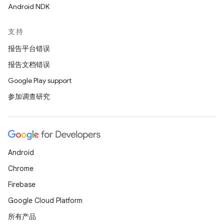
Android NDK
支持
报告平台错误
报告文档错误
Google Play support
参加调查研究
Android
Chrome
Firebase
Google Cloud Platform
所有产品