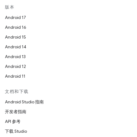
版本
Android 17
Android 16
Android 15
Android 14
Android 13
Android 12
Android 11
文档和下载
Android Studio 指南
开发者指南
API 参考
下载 Studio