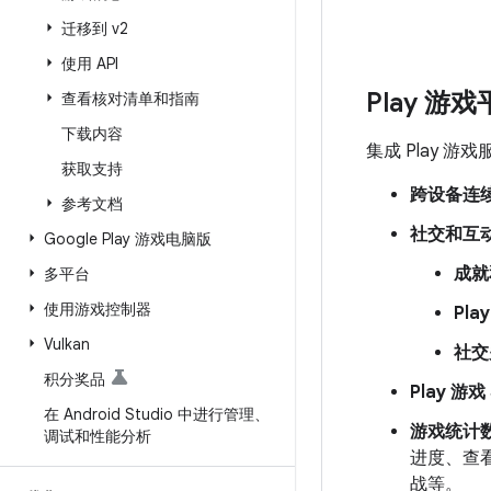
迁移到 v2
使用 API
Play 
查看核对清单和指南
下载内容
集成 Play
获取支持
跨设备连
参考文档
社交和互
Google Play 游戏电脑版
成就
多平台
使用游戏控制器
Play
Vulkan
社交
积分奖品
Play 游戏 
在 Android Studio 中进行管理、
游戏统计
调试和性能分析
进度、查看
战等。