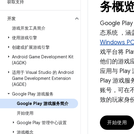
获取支持
务概
开发
Google 
游戏开发工具简介
态系统 ，涵盖 
使用游戏引擎
Windows P
创建或扩展游戏引擎
戏平台将 P
Android Game Development Kit
他们的游戏应
(AGDK)
应用与 Pl
适用于 Visual Studio 的 Android
Game Development Extension
Play 游戏
(AGDE)
账号，可在
Google Play 游戏服务
致的玩家身
Google Play 游戏服务简介
开始使用
开始使用
Google Play 管理中心设置
游戏概念