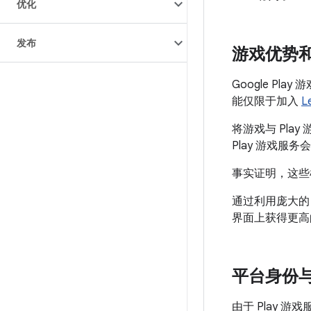
优化
发布
游戏优势
Google P
能仅限于加入
L
将游戏与 Pl
Play 游戏服
事实证明，这些
通过利用庞大的 A
界面上获得更高
平台身份
由于 Play 