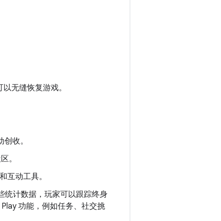
家可以无缝恢复游戏。
动创收。
社区。
示和互动工具。
些统计数据，玩家可以跟踪终身
Play 功能，例如任务、社交挑