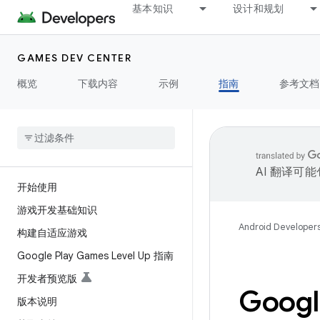
基本知识
设计和规划
GAMES DEV CENTER
概览
下载内容
示例
指南
参考文档
AI 翻译可
开始使用
游戏开发基础知识
Android Developer
构建自适应游戏
Google Play Games Level Up 指南
开发者预览版
Goog
版本说明