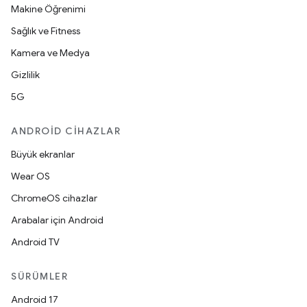
Makine Öğrenimi
Sağlık ve Fitness
Kamera ve Medya
Gizlilik
5G
ANDROID CIHAZLAR
Büyük ekranlar
Wear OS
ChromeOS cihazlar
Arabalar için Android
Android TV
SÜRÜMLER
Android 17