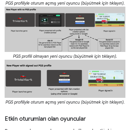
PGS profiliyle oturum açmış yeni oyuncu (büyütmek için tıklayın).
PGS profili olmayan yeni oyuncu (büyütmek için tıklayın).
PGS profiliyle oturum açmış yeni oyuncu (büyütmek için tıklayın).
Etkin oturumları olan oyuncular