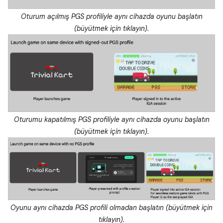
Oturum açılmış PGS profiliyle aynı cihazda oyunu başlatın
(büyütmek için tıklayın).
Oturumu kapatılmış PGS profiliyle aynı cihazda oyunu başlatın
(büyütmek için tıklayın).
Oyunu aynı cihazda PGS profili olmadan başlatın (büyütmek için
tıklayın).