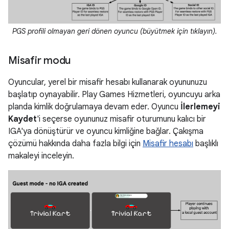
PGS profili olmayan geri dönen oyuncu (büyütmek için tıklayın).
Misafir modu
Oyuncular, yerel bir misafir hesabı kullanarak oyununuzu
başlatıp oynayabilir. Play Games Hizmetleri, oyuncuyu arka
planda kimlik doğrulamaya devam eder. Oyuncu
İlerlemeyi
Kaydet
'i seçerse oyununuz misafir oturumunu kalıcı bir
IGA'ya dönüştürür ve oyuncu kimliğine bağlar. Çakışma
çözümü hakkında daha fazla bilgi için
Misafir hesabı
başlıklı
makaleyi inceleyin.