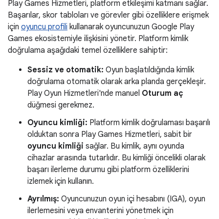
Play Games Hizmetleri, platform etkileşimi katmanı sağlar.
Başarılar, skor tabloları ve görevler gibi özelliklere erişmek
için
oyuncu profili
kullanarak oyuncunuzun Google Play
Games ekosistemiyle ilişkisini yönetir. Platform kimlik
doğrulama aşağıdaki temel özelliklere sahiptir:
Sessiz ve otomatik:
Oyun başlatıldığında kimlik
doğrulama otomatik olarak arka planda gerçekleşir.
Play Oyun Hizmetleri'nde manuel
Oturum aç
düğmesi gerekmez.
Oyuncu kimliği:
Platform kimlik doğrulaması başarılı
olduktan sonra Play Games Hizmetleri, sabit bir
oyuncu kimliği
sağlar. Bu kimlik, aynı oyunda
cihazlar arasında tutarlıdır. Bu kimliği öncelikli olarak
başarı ilerleme durumu gibi platform özelliklerini
izlemek için kullanın.
Ayrılmış:
Oyuncunuzun oyun içi hesabını (IGA), oyun
ilerlemesini veya envanterini yönetmek için