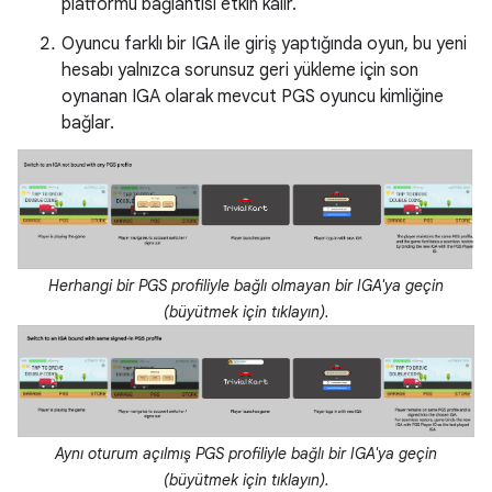
platformu bağlantısı etkin kalır.
Oyuncu farklı bir IGA ile giriş yaptığında oyun, bu yeni
hesabı yalnızca sorunsuz geri yükleme için son
oynanan IGA olarak mevcut PGS oyuncu kimliğine
bağlar.
Herhangi bir PGS profiliyle bağlı olmayan bir IGA'ya geçin
(büyütmek için tıklayın).
Aynı oturum açılmış PGS profiliyle bağlı bir IGA'ya geçin
(büyütmek için tıklayın).