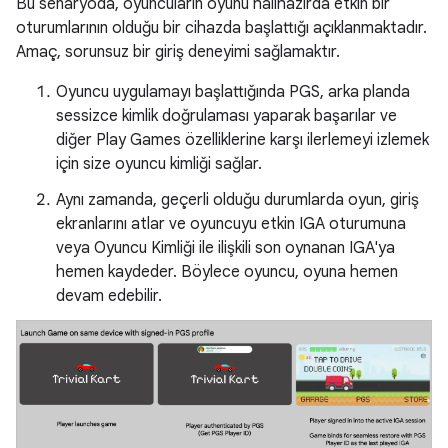
Bu senaryoda, oyuncuların oyunu halihazırda etkin bir
oturumlarının olduğu bir cihazda başlattığı açıklanmaktadır.
Amaç, sorunsuz bir giriş deneyimi sağlamaktır.
Oyuncu uygulamayı başlattığında PGS, arka planda
sessizce kimlik doğrulaması yaparak başarılar ve
diğer Play Games özelliklerine karşı ilerlemeyi izlemek
için size oyuncu kimliği sağlar.
Aynı zamanda, geçerli olduğu durumlarda oyun, giriş
ekranlarını atlar ve oyuncuyu etkin IGA oturumuna
veya Oyuncu Kimliği ile ilişkili son oynanan IGA'ya
hemen kaydeder. Böylece oyuncu, oyuna hemen
devam edebilir.