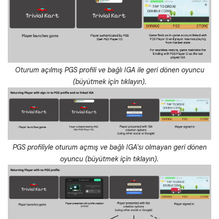
Oturum açılmış PGS profili ve bağlı IGA ile geri dönen oyuncu
(büyütmek için tıklayın).
PGS profiliyle oturum açmış ve bağlı IGA'sı olmayan geri dönen
oyuncu (büyütmek için tıklayın).