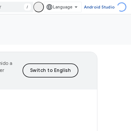
/
Android Studio
nido a
er