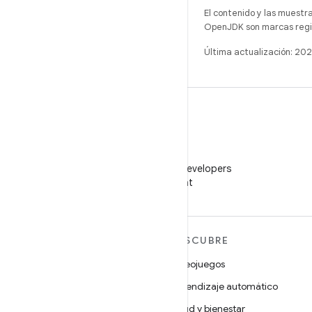
El contenido y las muestr
OpenJDK son marcas regis
Última actualización: 20
WeChat
Sigue a Android Developers
en WeChat
MÁS ANDROID
DESCUBRE
Android
Videojuegos
Android para empresas
Aprendizaje automático
Seguridad
Salud y bienestar