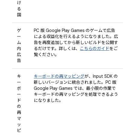
け
る
国
ゲ
PC 版 Google Play Games のゲームで広告
ー
による収益化を行えるようになりました。広
ム
告を再度追加してから新しいビルドを公開す
内
るだけです。詳しくは、
こちらのガイド
をご
広
覧ください。
告
キ
キーボードの再マッピング
が、Input SDK の
ー
新しいバージョンに統合されました。PC 版
ボ
Google Play Games では、最小限の作業で
ー
キーボードの再マッピングを処理できるよう
ド
になりました。
の
再
マ
ッ
ピ