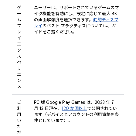
ゲ
ユーザーは、サポートされているゲームのマ
ー
イク機能を有効にし、設定に応じて最大 4K
ム
の画面解像度を選択できます。
動的ディスプ
プ
レイ
のベスト プラクティスについては、ガ
レ
イドをご覧ください。
イ
エ
ク
ス
ペ
リ
エ
ン
ス
ご
PC 版 Google Play Games は、2023 年 7
利
月 13 日現在、
120 か国以上
で公開されてい
用
ます（デバイスとアカウントの利用資格を条
い
件としています）。
た
だ