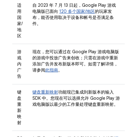
适
自 2023 年 7 月 13 日起，Google Play 游戏
用
电脑版已面向
120 多个国家/地区
的玩家发
国
布，能否使用取决于设备和帐号是否满足条
家/
件。
地
区
游
现在，您可以通过在 Google Play 游戏电脑版
戏
的游戏中投放广告来创收；只需在游戏中重新
内
添加广告并发布新版本即可。如需了解详情，
广
请参阅
此指南
。
告
键
键盘重新映射
功能现已集成到新版本的输入
盘
SDK 中。您现在可以选择允许 Google Play 游
重
戏电脑版以最少的工作量处理键盘重新映射。
新
映
射