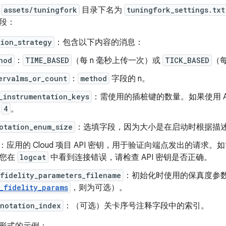
的
assets/tuningfork
目录下名为
tuningfork_settings.txt
段：
ion_strategy
：包含以下内容的消息：
hod
：
TIME_BASED
（每 n 毫秒上传一次）或
TICK_BASED
（每
ervalms_or_count
：
method
字段的 n。
_instrumentation_keys
：需使用的插桩键的数量。如果使用 Androi
为
4
。
otation_enum_size
：选填字段，因为大小是在启动时根据描
：应用的 Cloud 项目 API 密钥，用于验证向端点发出的请求
果您在
logcat
中看到连接错误，请检查 API 密钥是否正确。
fidelity_parameters_filename
：初始化时使用的保真度参
_fidelity_params
，则为可选）。
nnotation_index
：（可选）关卡序号注释字段中的索引。