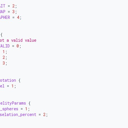
AIT
=
2
;
WAP
=
3
;
APHER
=
4
;
{
ot a valid value
VALID
=
0
;
=
1
;
=
2
;
=
3
;
otation
{
el
=
1
;
delityParams
{
_spheres
=
1
;
selation_percent
=
2
;