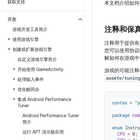
获取支持
本文档介绍如何
开发
注释和保
游戏开发工具简介
使用游戏引擎
注释用于提供有
创建或扩展游戏引擎
您可以使用协议
解如何在游戏中
自定义游戏引擎简介
开始使用 Game
Activity
游戏的可能注释
assets/tunin
处理输入事件
优化帧同步
集成 Android Performance
syntax
=
"p
Tuner
package
com
Android Performance Tuner
简介
enum
Instr
运行 APT 演示版应用
CPU
=
0
;