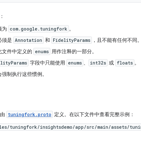
：
须为
com.google.tuningfork
。
必须是
Annotation
和
FidelityParams
，且不能有任何不同
此文件中定义的
enums
用作注释的一部分。
elityParams
字段中只能使用
enums
、
int32s
或
floats
。
会强制执行这些惯例。
息由
tuningfork.proto
定义。在以下文件中查看完整示例：
les/tuningfork/insightsdemo/app/src/main/assets/tuni