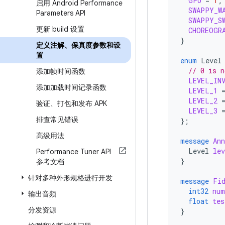
GPU
=
1
;
启用 Android Performance
SWAPPY_W
Parameters API
SWAPPY_S
更新 build 设置
CHOREOGR
}
定义注解、保真度参数和设
置
enum
Level
// 0 is n
添加帧时间函数
LEVEL_IN
添加加载时间记录函数
LEVEL_1
LEVEL_2
验证、打包和发布 APK
LEVEL_3
排查常见错误
};
高级用法
message
Ann
Level
lev
Performance Tuner API
}
参考文档
针对多种外形规格进行开发
message
Fi
int32
num
输出音频
float
tes
分发资源
}