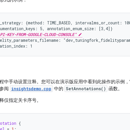
形式的示例：
_strategy: {method: TIME_BASED, intervalms_or_count: 100
umentation_keys: 5, annotation_enum_size: [3,4]}

PI-KEY-FROM-GOOGLE-CLOUD-CONSOLE"
elity_parameters_filename: "dev_tuningfork_fidelityparam
程中手动设置注释。您可以在演示版应用中看到此操作的示例，
请参阅
insightsdemo.cpp
中的
SetAnnotations()
函数。
释仅指定关卡序号。
otation
{
el
=
1
;