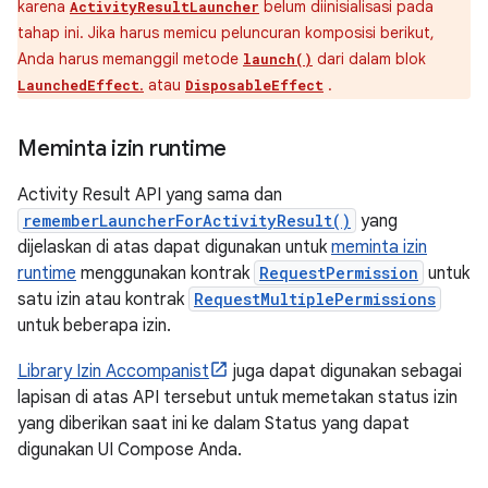
karena
belum diinisialisasi pada
ActivityResultLauncher
tahap ini. Jika harus memicu peluncuran komposisi berikut,
Anda harus memanggil metode
dari dalam blok
launch()
.
atau
.
LaunchedEffect
DisposableEffect
Meminta izin runtime
Activity Result API yang sama dan
rememberLauncherForActivityResult()
yang
dijelaskan di atas dapat digunakan untuk
meminta izin
runtime
menggunakan kontrak
RequestPermission
untuk
satu izin atau kontrak
RequestMultiplePermissions
untuk beberapa izin.
Library Izin Accompanist
juga dapat digunakan sebagai
lapisan di atas API tersebut untuk memetakan status izin
yang diberikan saat ini ke dalam Status yang dapat
digunakan UI Compose Anda.