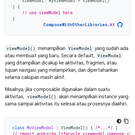
viewModel
:
MyViewModel
=
viewModel
()
)
{
// use viewModel here
}
ComposeWithOtherLibraries
.
kt
viewModel()
menampilkan
ViewModel
yang sudah ada
atau membuat yang baru. Secara default,
ViewModel
yang ditampilkan dicakup ke aktivitas, fragmen, atau
tujuan navigasi yang melampirkan, dan dipertahankan
selama cakupan masih aktif.
Misalnya, jika composable digunakan dalam suatu
aktivitas,
viewModel()
akan menampilkan instance yang
sama sampai aktivitas itu selesai atau prosesnya diakhiri.
class
MyViewModel
:
ViewModel
()
{
/*...*/
}
// import androidx.lifecycle.viewmodel.compose.vie