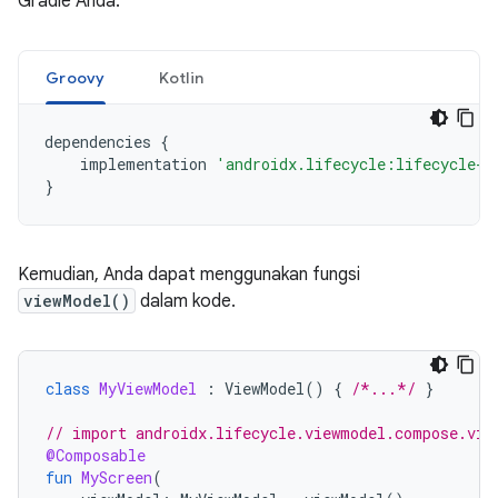
Gradle Anda:
Groovy
Kotlin
dependencies
{
implementation
'androidx.lifecycle:lifecycle-v
}
Kemudian, Anda dapat menggunakan fungsi
viewModel()
dalam kode.
class
MyViewModel
:
ViewModel
()
{
/*...*/
}
// import androidx.lifecycle.viewmodel.compose.vie
@Composable
fun
MyScreen
(