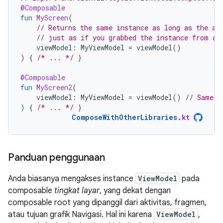
@Composable
fun
MyScreen
(
// Returns the same instance as long as the ac
// just as if you grabbed the instance from an
viewModel
:
MyViewModel
=
viewModel
()
)
{
/* ... */
}
@Composable
fun
MyScreen2
(
viewModel
:
MyViewModel
=
viewModel
()
// Same i
)
{
/* ... */
}
ComposeWithOtherLibraries
.
kt
Panduan penggunaan
Anda biasanya mengakses instance
ViewModel
pada
composable
tingkat layar
, yang dekat dengan
composable root yang dipanggil dari aktivitas, fragmen,
atau tujuan grafik Navigasi. Hal ini karena
ViewModel
,