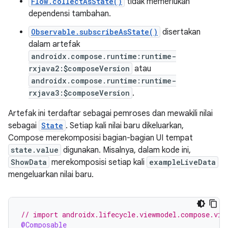
Flow.collectAsState()
tidak memerlukan
dependensi tambahan.
Observable.subscribeAsState()
disertakan
dalam artefak
androidx.compose.runtime:runtime-
rxjava2:$composeVersion
atau
androidx.compose.runtime:runtime-
rxjava3:$composeVersion
.
Artefak ini terdaftar sebagai pemroses dan mewakili nilai
sebagai
State
. Setiap kali nilai baru dikeluarkan,
Compose merekomposisi bagian-bagian UI tempat
state.value
digunakan. Misalnya, dalam kode ini,
ShowData
merekomposisi setiap kali
exampleLiveData
mengeluarkan nilai baru.
// import androidx.lifecycle.viewmodel.compose.vie
@Composable