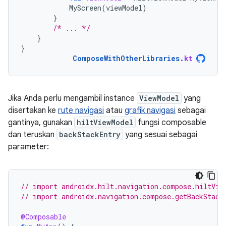
MyScreen
(
viewModel
)
}
/* ... */
}
}
ComposeWithOtherLibraries
.
kt
Jika Anda perlu mengambil instance
ViewModel
yang
disertakan ke
rute navigasi
atau
grafik navigasi
sebagai
gantinya, gunakan
hiltViewModel
fungsi composable
dan teruskan
backStackEntry
yang sesuai sebagai
parameter:
// import androidx.hilt.navigation.compose.hiltVie
// import androidx.navigation.compose.getBackStack
@Composable