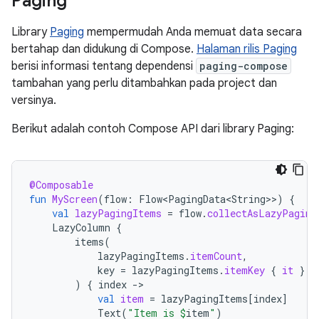
Paging
Library
Paging
mempermudah Anda memuat data secara
bertahap dan didukung di Compose.
Halaman rilis Paging
berisi informasi tentang dependensi
paging-compose
tambahan yang perlu ditambahkan pada project dan
versinya.
Berikut adalah contoh Compose API dari library Paging:
@Composable
fun
MyScreen
(
flow
:
Flow<PagingData<String>
>
)
{
val
lazyPagingItems
=
flow
.
collectAsLazyPaging
LazyColumn
{
items
(
lazyPagingItems
.
itemCount
,
key
=
lazyPagingItems
.
itemKey
{
it
}
)
{
index
-
val
item
=
lazyPagingItems
[
index
]
Text
(
"Item is 
$
item
"
)