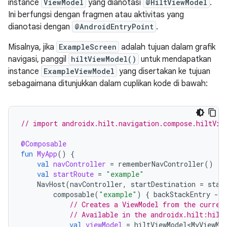
instance
ViewModel
yang dianotasi
@HiltViewModel
.
Ini berfungsi dengan fragmen atau aktivitas yang
dianotasi dengan
@AndroidEntryPoint
.
Misalnya, jika
ExampleScreen
adalah tujuan dalam grafik
navigasi, panggil
hiltViewModel()
untuk mendapatkan
instance
ExampleViewModel
yang disertakan ke tujuan
sebagaimana ditunjukkan dalam cuplikan kode di bawah:
// import androidx.hilt.navigation.compose.hiltVie
@Composable
fun
MyApp
()
{
val
navController
=
rememberNavController
()
val
startRoute
=
"example"
NavHost
(
navController
,
startDestination
=
star
composable
(
"example"
)
{
backStackEntry
-
// Creates a ViewModel from the curren
// Available in the androidx.hilt:hilt
val
viewModel
=
hiltViewModel<MyViewMo