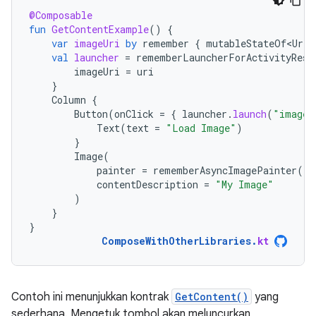
@Composable
fun
GetContentExample
()
{
var
imageUri
by
remember
{
mutableStateOf<Uri?
val
launcher
=
rememberLauncherForActivityResu
imageUri
=
uri
}
Column
{
Button
(
onClick
=
{
launcher
.
launch
(
"image/
Text
(
text
=
"Load Image"
)
}
Image
(
painter
=
rememberAsyncImagePainter
(
im
contentDescription
=
"My Image"
)
}
}
ComposeWithOtherLibraries
.
kt
Contoh ini menunjukkan kontrak
GetContent()
yang
sederhana. Mengetuk tombol akan meluncurkan