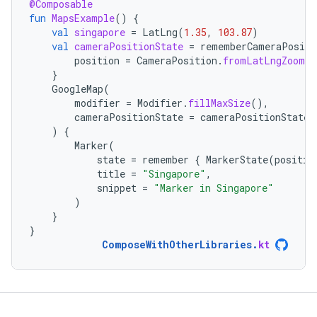
@Composable
fun
MapsExample
()
{
val
singapore
=
LatLng
(
1.35
,
103.87
)
val
cameraPositionState
=
rememberCameraPositi
position
=
CameraPosition
.
fromLatLngZoom
(
s
}
GoogleMap
(
modifier
=
Modifier
.
fillMaxSize
(),
cameraPositionState
=
cameraPositionState
)
{
Marker
(
state
=
remember
{
MarkerState
(
positio
title
=
"Singapore"
,
snippet
=
"Marker in Singapore"
)
}
}
ComposeWithOtherLibraries
.
kt