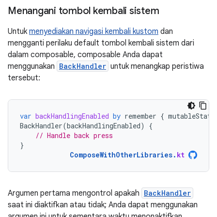
Menangani tombol kembali sistem
Untuk
menyediakan navigasi kembali kustom
dan
mengganti perilaku default tombol kembali sistem dari
dalam composable, composable Anda dapat
menggunakan
BackHandler
untuk menangkap peristiwa
tersebut:
var
backHandlingEnabled
by
remember
{
mutableState
BackHandler
(
backHandlingEnabled
)
{
// Handle back press
}
ComposeWithOtherLibraries
.
kt
Argumen pertama mengontrol apakah
BackHandler
saat ini diaktifkan atau tidak; Anda dapat menggunakan
argumen ini untuk sementara waktu menonaktifkan