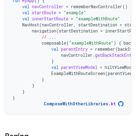
fun
MyApp
()
{
val
navController
=
rememberNavController
()
val
startRoute
=
"example"
val
innerStartRoute
=
"exampleWithRoute"
NavHost
(
navController
,
startDestination
=
star
navigation
(
startDestination
=
innerStartRo
// ...
composable
(
"exampleWithRoute"
)
{
backS
val
parentEntry
=
remember
(
backSta
navController
.
getBackStackEntr
}
val
parentViewModel
=
hiltViewMode
ExampleWithRouteScreen
(
parentViewM
}
}
}
}
ComposeWithOtherLibraries
.
kt