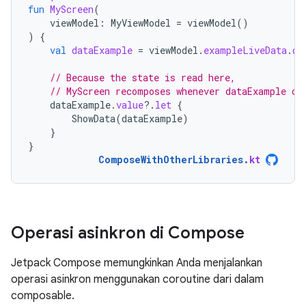
fun
MyScreen
(
viewModel
:
MyViewModel
=
viewModel
()
)
{
val
dataExample
=
viewModel
.
exampleLiveData
.
ob
// Because the state is read here,
// MyScreen recomposes whenever dataExample ch
dataExample
.
value
?.
let
{
ShowData
(
dataExample
)
}
}
ComposeWithOtherLibraries
.
kt
Operasi asinkron di Compose
Jetpack Compose memungkinkan Anda menjalankan
operasi asinkron menggunakan coroutine dari dalam
composable.