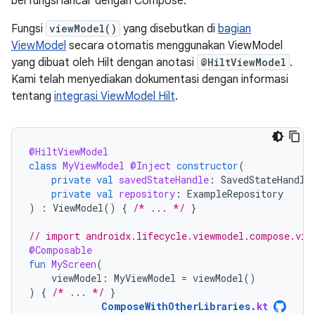
berfungsi lancar dengan Compose.
Fungsi
viewModel()
yang disebutkan di
bagian
ViewModel
secara otomatis menggunakan ViewModel
yang dibuat oleh Hilt dengan anotasi
@HiltViewModel
.
Kami telah menyediakan dokumentasi dengan informasi
tentang
integrasi ViewModel Hilt
.
@HiltViewModel
class
MyViewModel
@Inject
constructor
(
private
val
savedStateHandle
:
SavedStateHandle
private
val
repository
:
ExampleRepository
)
:
ViewModel
()
{
/* ... */
}
// import androidx.lifecycle.viewmodel.compose.vie
@Composable
fun
MyScreen
(
viewModel
:
MyViewModel
=
viewModel
()
)
{
/* ... */
}
ComposeWithOtherLibraries
.
kt