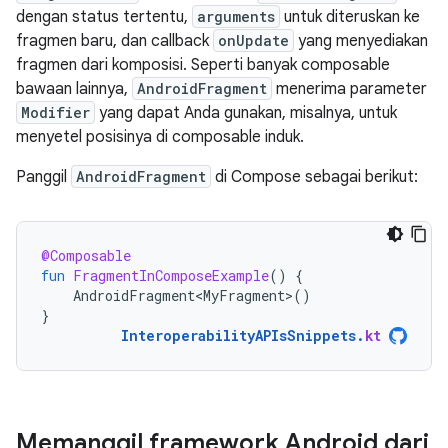
dengan status tertentu,
arguments
untuk diteruskan ke
fragmen baru, dan callback
onUpdate
yang menyediakan
fragmen dari komposisi. Seperti banyak composable
bawaan lainnya,
AndroidFragment
menerima parameter
Modifier
yang dapat Anda gunakan, misalnya, untuk
menyetel posisinya di composable induk.
Panggil
AndroidFragment
di Compose sebagai berikut:
@Composable
fun
FragmentInComposeExample
()
{
AndroidFragment<MyFragment>
()
}
InteroperabilityAPIsSnippets
.
kt
Memanggil framework Android dari