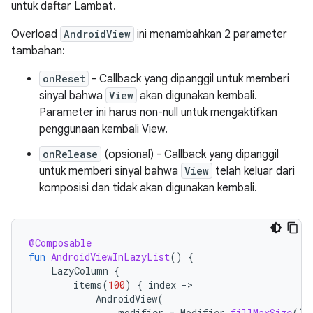
untuk daftar Lambat.
Overload
AndroidView
ini menambahkan 2 parameter
tambahan:
onReset
- Callback yang dipanggil untuk memberi
sinyal bahwa
View
akan digunakan kembali.
Parameter ini harus non-null untuk mengaktifkan
penggunaan kembali View.
onRelease
(opsional) - Callback yang dipanggil
untuk memberi sinyal bahwa
View
telah keluar dari
komposisi dan tidak akan digunakan kembali.
@Composable
fun
AndroidViewInLazyList
()
{
LazyColumn
{
items
(
100
)
{
index
-
AndroidView
(
modifier
=
Modifier
.
fillMaxSize
(),