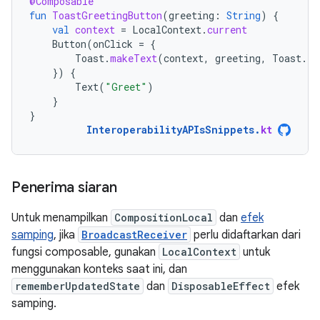
@Composable
fun
ToastGreetingButton
(
greeting
:
String
)
{
val
context
=
LocalContext
.
current
Button
(
onClick
=
{
Toast
.
makeText
(
context
,
greeting
,
Toast
.
LE
})
{
Text
(
"Greet"
)
}
}
InteroperabilityAPIsSnippets
.
kt
Penerima siaran
Untuk menampilkan
CompositionLocal
dan
efek
samping
, jika
BroadcastReceiver
perlu didaftarkan dari
fungsi composable, gunakan
LocalContext
untuk
menggunakan konteks saat ini, dan
rememberUpdatedState
dan
DisposableEffect
efek
samping.