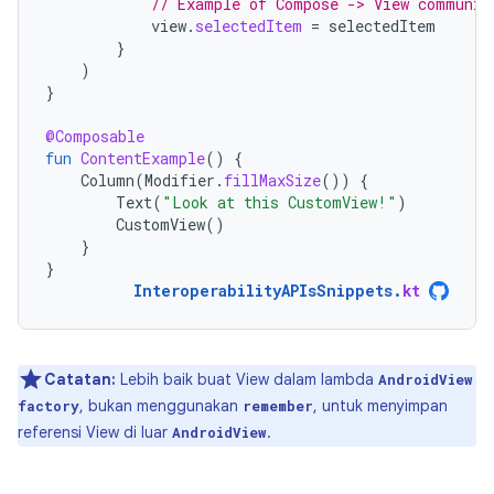
// Example of Compose -> View communic
view
.
selectedItem
=
selectedItem
}
)
}
@Composable
fun
ContentExample
()
{
Column
(
Modifier
.
fillMaxSize
())
{
Text
(
"Look at this CustomView!"
)
CustomView
()
}
}
InteroperabilityAPIsSnippets
.
kt
Catatan:
Lebih baik buat View dalam lambda
AndroidView
, bukan menggunakan
, untuk menyimpan
factory
remember
referensi View di luar
.
AndroidView