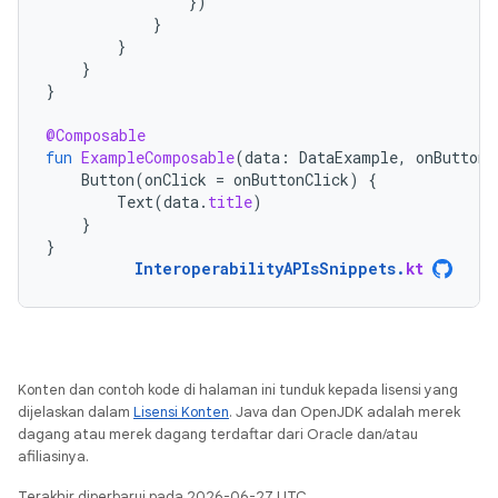
})
}
}
}
}
@Composable
fun
ExampleComposable
(
data
:
DataExample
,
onButtonC
Button
(
onClick
=
onButtonClick
)
{
Text
(
data
.
title
)
}
}
InteroperabilityAPIsSnippets
.
kt
Konten dan contoh kode di halaman ini tunduk kepada lisensi yang
dijelaskan dalam
Lisensi Konten
. Java dan OpenJDK adalah merek
dagang atau merek dagang terdaftar dari Oracle dan/atau
afiliasinya.
Terakhir diperbarui pada 2026-06-27 UTC.