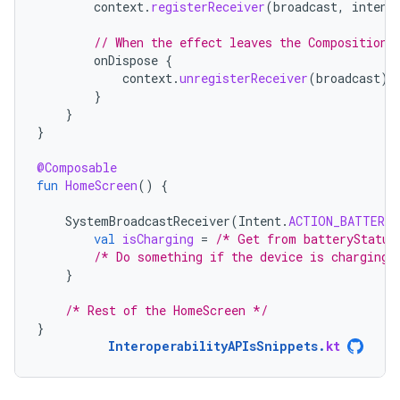
context
.
registerReceiver
(
broadcast
,
intent
// When the effect leaves the Composition,
onDispose
{
context
.
unregisterReceiver
(
broadcast
)
}
}
}
@Composable
fun
HomeScreen
()
{
SystemBroadcastReceiver
(
Intent
.
ACTION_BATTERY_
val
isCharging
=
/* Get from batteryStatus
/* Do something if the device is charging 
}
/* Rest of the HomeScreen */
}
InteroperabilityAPIsSnippets
.
kt