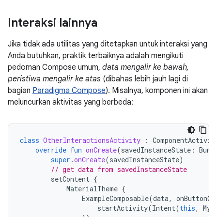
Interaksi lainnya
Jika tidak ada utilitas yang ditetapkan untuk interaksi yang
Anda butuhkan, praktik terbaiknya adalah mengikuti
pedoman Compose umum,
data mengalir ke bawah,
peristiwa mengalir ke atas
(dibahas lebih jauh lagi di
bagian
Paradigma Compose
). Misalnya, komponen ini akan
meluncurkan aktivitas yang berbeda:
class
OtherInteractionsActivity
:
ComponentActivit
override
fun
onCreate
(
savedInstanceState
:
Bund
super
.
onCreate
(
savedInstanceState
)
// get data from savedInstanceState
setContent
{
MaterialTheme
{
ExampleComposable
(
data
,
onButtonCl
startActivity
(
Intent
(
this
,
MyA