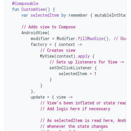
@Composable
fun
CustomView
()
{
var
selectedItem
by
remember
{
mutableIntState
// Adds view to Compose
AndroidView
(
modifier
=
Modifier
.
fillMaxSize
(),
// Occu
factory
=
{
context
-
// Creates view
MyView
(
context
).
apply
{
// Sets up listeners for View -> C
setOnClickListener
{
selectedItem
=
1
}
}
},
update
=
{
view
-
// View's been inflated or state read 
// Add logic here if necessary
// As selectedItem is read here, Andro
// whenever the state changes