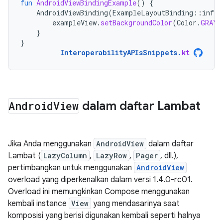
fun
AndroidViewBindingExample
()
{
AndroidViewBinding
(
ExampleLayoutBinding
::
infla
exampleView
.
setBackgroundColor
(
Color
.
GRAY
)
}
}
InteroperabilityAPIsSnippets
.
kt
Android
View
dalam daftar Lambat
Jika Anda menggunakan
AndroidView
dalam daftar
Lambat (
LazyColumn
,
LazyRow
,
Pager
, dll.),
pertimbangkan untuk menggunakan
AndroidView
overload yang diperkenalkan dalam versi 1.4.0-rc01.
Overload ini memungkinkan Compose menggunakan
kembali instance
View
yang mendasarinya saat
komposisi yang berisi digunakan kembali seperti halnya