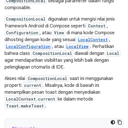
CompositionLocal
sebagai parameter dalam fungsi
composable.
CompositionLocal
digunakan untuk mengisi nilai jenis
framework Android di Compose seperti
Context
,
Configuration
, atau
View
di mana kode Compose
dihosting dengan kode yang sesuai
LocalContext
,
LocalConfiguration
, atau
LocalView
. Perhatikan
bahwa class
CompositionLocal
diawali dengan
Local
agar mendapatkan visibilitas yang lebih baik dengan
pelengkapan otomatis di IDE.
Akses nilai
CompositionLocal
saat ini menggunakan
properti
current
. Misalnya, kode di bawah ini
menampilkan pesan toast dengan menyediakan
LocalContext.current
ke dalam metode
Toast.makeToast
.