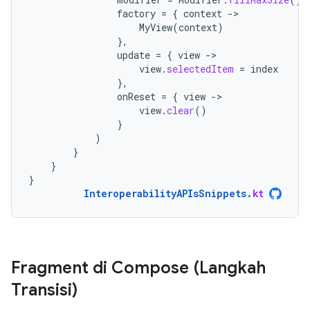
factory
=
{
context
-
MyView
(
context
)
},
update
=
{
view
-
view
.
selectedItem
=
index
},
onReset
=
{
view
-
view
.
clear
()
}
)
}
}
}
InteroperabilityAPIsSnippets
.
kt
Fragment di Compose (Langkah
Transisi)