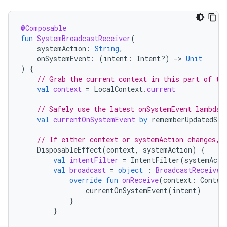
@Composable
fun
SystemBroadcastReceiver
(
systemAction
:
String
,
onSystemEvent
:
(
intent
:
Intent?)
-
>
Unit
)
{
// Grab the current context in this part of th
val
context
=
LocalContext
.
current
// Safely use the latest onSystemEvent lambda 
val
currentOnSystemEvent
by
rememberUpdatedSta
// If either context or systemAction changes, 
DisposableEffect
(
context
,
systemAction
)
{
val
intentFilter
=
IntentFilter
(
systemActi
val
broadcast
=
object
:
BroadcastReceiver
override
fun
onReceive
(
context
:
Contex
currentOnSystemEvent
(
intent
)
}
}