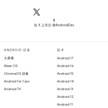
X
在 X 上关注 @AndroidDev
ANDROID 设备
版本
大屏幕
Android 17
Wear OS
Android 16
ChromeOS 设备
Android 15
Android for Cars
Android 14
Android TV
Android 13
Android 12
Android 11