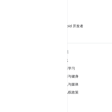
微信
在微信中关注 Android 开发者
关于 ANDROID
发现
Android
游戏
适用于企业的 Android
机器学习
安全
健康与健身
源代码
相机与媒体
新闻
隐私权政策
博客
5G
播客