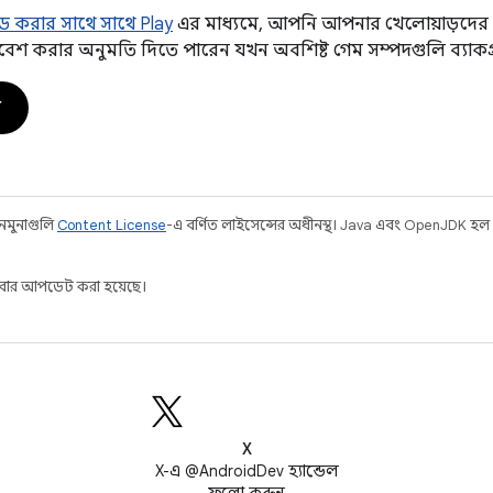
করার সাথে সাথে Play
এর মাধ্যমে, আপনি আপনার খেলোয়াড়দে
প্রবেশ করার অনুমতি দিতে পারেন যখন অবশিষ্ট গেম সম্পদগুলি ব্যাকগ্
ন
 নমুনাগুলি
Content License
-এ বর্ণিত লাইসেন্সের অধীনস্থ। Java এবং OpenJDK হল
ার আপডেট করা হয়েছে।
X
X-এ @AndroidDev হ্যান্ডেল