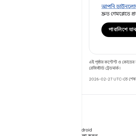
আপনি ডাউনলোড 
দ্রুত গেমপ্লেতে 
পাবলিশে যা
এই পৃষ্ঠার কন্টেন্ট ও কোডের
রেজিস্টার্ড ট্রেডমার্ক।
2026-02-27 UTC-তে শেষব
WeChat
WeChat-এ Android