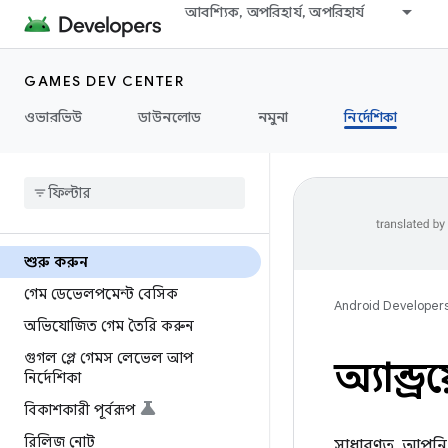
আবশ্যিক, অপরিহার্য, অপরিহার্য
GAMES DEV CENTER
ওভারভিউ
ডাউনলোড
নমুনা
নির্দেশিকা
শুরু করুন
গেম ডেভেলপমেন্ট বেসিক
Android Developer
অভিযোজিত গেম তৈরি করুন
গুগল প্লে গেমস লেভেল আপ
অ্যান্ড
নির্দেশিকা
বিকাশকারী পূর্বরূপ
রিলিজ নোট
সাধারণত, আপনি 