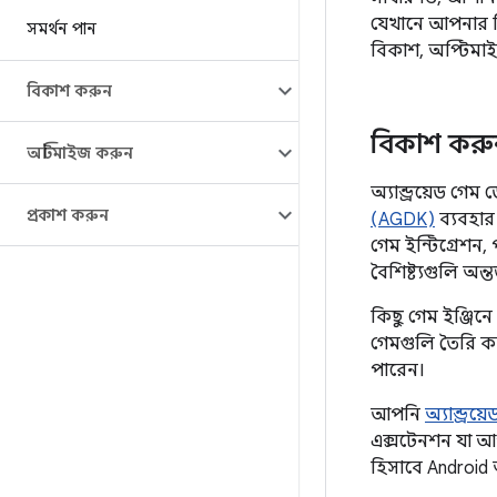
যেখানে আপনার ভ
সমর্থন পান
বিকাশ, অপ্টিমা
বিকাশ করুন
বিকাশ করু
অপ্টিমাইজ করুন
অ্যান্ড্রয়েড গ
প্রকাশ করুন
(AGDK)
ব্যবহার
গেম ইন্টিগ্রেশন
বৈশিষ্ট্যগুলি অন্তর
কিছু গেম ইঞ্জি
গেমগুলি তৈরি ক
পারেন।
আপনি
অ্যান্ড্
এক্সটেনশন যা আপ
হিসাবে Android অন