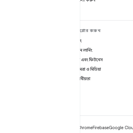
ডেভেলপারদের ফলো করুন
ANDROID সম্পর্কে আরও
এক্সপ্লোর করুন
শিখুন
গেমিং
Android
মেশিন লার্নিং
এন্টারপ্রাইজের জন্য Android
স্বাস্থ্য এবং ফিটনেস
নিরাপত্তা
ক্যামেরা ও মিডিয়া
সোর্স
গোপনীয়তা
খবর
5G
ব্লগ
Podcasts
Android
Chrome
Firebase
Google Cloud