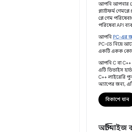
আপনি আপনার গেম
প্ল্যাটফর্ম গেমপ্লে
প্লে গেম পরিষে
পরিষেবা API ব্য
আপনি
PC-এর জ
PC-তে নিয়ে আসে
একটি একক কোড
আপনি C বা C++ 
এটি ডিভাইস হার্
C++ লাইব্রেরি পু
অ্যাপের জন্য, এ
বিকাশে যান
অপ্টিমাইজ 