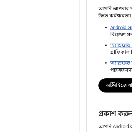
আপনি আপনার পছন
উন্নত কর্মক্ষমতা।
Android GP
বিশ্লেষণ প্
অ্যান্ড্রয়
গ্রাফিকাল
অ্যান্ড্রয়
পারফরম্যা
অপ্টিমাইজে য
প্রকাশ করু
আপনি Android 