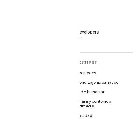
WeChat
Sigue a Android Developers
en WeChat
MÁS ANDROID
DESCUBRE
Android
Videojuegos
Android para empresas
Aprendizaje automático
Seguridad
Salud y bienestar
Código abierto
Cámara y contenido
multimedia
Noticias
Privacidad
Blog
5G
Podcasts