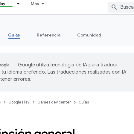
lay
Más
Guías
Referencia
Comunidad
Google utiliza tecnología de IA para traducir
 tu idioma preferido. Las traducciones realizadas con IA
ener errores.
s
Google Play
Games dev center
Guías
ipción general