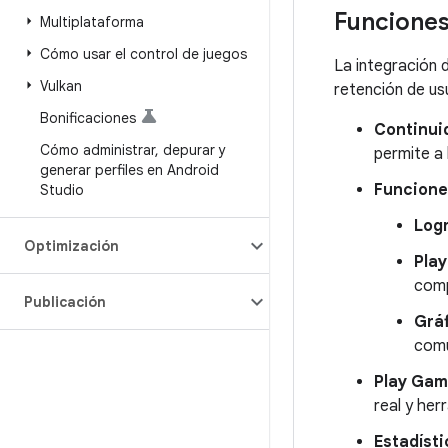
Funciones
Multiplataforma
Cómo usar el control de juegos
La integración 
Vulkan
retención de us
Bonificaciones
Continuid
Cómo administrar
,
depurar y
permite a 
generar perfiles en Android
Funciones
Studio
Logr
Optimización
Play
comp
Publicación
Gráf
comu
Play Gam
real y her
Estadísti