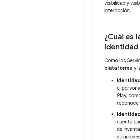
visibilidad y vi
interacción.
¿Cuál es l
identidad
Como los Servic
plataforma
y l
Identidad
el persona
Play, como
reconoce 
Identidad
cuenta qu
de inventa
solucione