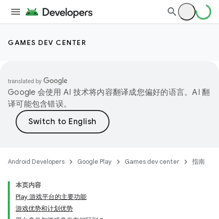
GAMES DEV CENTER
Google 会使用 AI 技术将内容翻译成您偏好的语言。AI 翻
译可能包含错误。
Android Developers
Google Play
Games dev center
指南
本页内容
Play 游戏平台的主要功能
游戏优势和计划优势