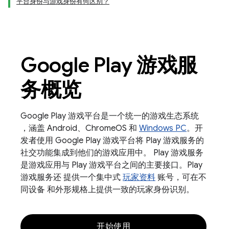
平台身份与游戏身份有何区别？
Google Play 游戏服
务概览
Google Play 游戏平台是一个统一的游戏生态系统
，涵盖 Android、ChromeOS 和
Windows PC
。开
发者使用 Google Play 游戏平台将 Play 游戏服务的
社交功能集成到他们的游戏应用中。 Play 游戏服务
是游戏应用与 Play 游戏平台之间的主要接口。Play
游戏服务还 提供一个集中式
玩家资料
账号，可在不
同设备 和外形规格上提供一致的玩家身份识别。
开始使用